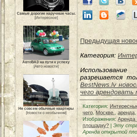
Самые дорогие наручные часы.
[Интересное]
Предыдущая ново
Категория:
Интер
АвтоВАЗ на пути к успеху
[Авто новости]
Использование
разрешается тол
BestNews.lv ново
чего арендовать
Категория
:
Интересны
Не совсем обычные квартиры
чего
,
Москве.
,
аренда
[Новости о необычном]
Изображения:
Аренда 
площадку?
|
Эту стра
Аренда открытой пло