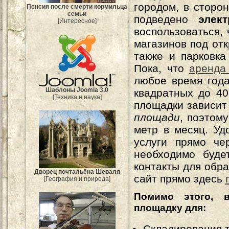
городом, в сторо
Пенсия после смерти кормильца
семьи
подведено
элект
[Интересное]
воспользоваться,
магазинов под от
также и парковка
Пока, что
аренда
любое время года
Шаблоны Joomla 3.0
квадратных до 4
[Техника и наука]
площадки зависит
площади
, поэтом
метр в месяц. Уд
услуги прямо че
необходимо буде
контакты для обра
Дворец почтальёна Шеваля
сайт прямо здесь
[География и природа]
Помимо этого, 
площадку для:
Складирования т