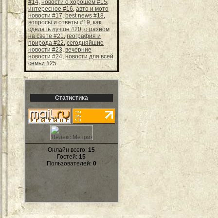
#14
,
новости о хорошем #15
,
интересное #16
,
авто и мото
новости #17
,
best news #18
,
вопросы и ответы #19
,
как
сделать лучше #20
,
о разном
на свете #21
,
география и
природа #22
,
сегодняйшие
новости #23
,
вечерние
новости #24
,
новости для всей
семьи #25
.
Статистика
Онлайн всего:
15
Гостей:
15
Пользователей:
0