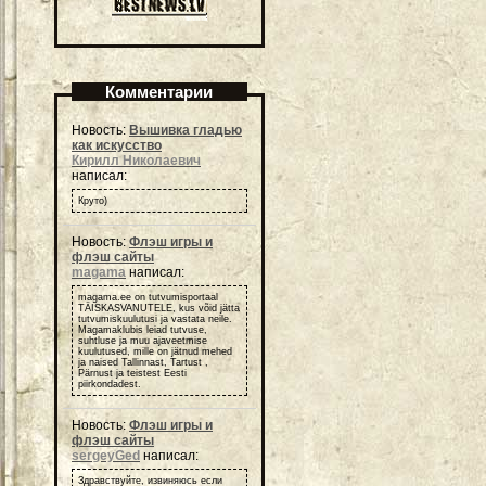
Комментарии
Новость:
Вышивка гладью
как искусство
Кирилл Николаевич
написал:
Круто)
Новость:
Флэш игры и
флэш сайты
magama
написал:
magama.ee on tutvumisportaal
TÄISKASVANUTELE, kus võid jätta
tutvumiskuulutusi ja vastata neile.
Magamaklubis leiad tutvuse,
suhtluse ja muu ajaveetmise
kuulutused, mille on jätnud mehed
ja naised Tallinnast, Tartust ,
Pärnust ja teistest Eesti
piirkondadest.
Новость:
Флэш игры и
флэш сайты
sergeyGed
написал:
Здравствуйте, извиняюсь если