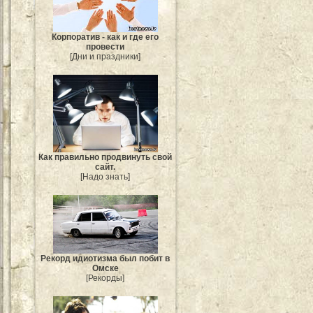
Корпоратив - как и где его
провести
[Дни и праздники]
Как правильно продвинуть свой
сайт.
[Надо знать]
Рекорд идиотизма был побит в
Омске
[Рекорды]