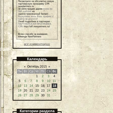
Посмотрите на обсолютно новую
партнерскую программу СРА
newpartners.ru
За регистрацию дарим
всем по
500 рублей
на
зарегистрированный баланс.
Выкупаем весь Ваш трафик с
сайта за дорого
!
Узнай подробнее в партнерке -
ПАРТНЕРСКАЯ ПРОГРАММА
СРА
http://aff.newpartners.ru/
Всем спасибо за внимание,
команда NewPartners
все комментарии
Календарь
«
Октябрь 2015
»
Пн
Вт
Ср
Чт
Пт
Сб
Вс
1
2
3
4
5
6
7
8
9
10
11
12
13
14
15
16
17
18
19
20
21
22
23
24
25
26
27
28
29
30
31
Категории раздела