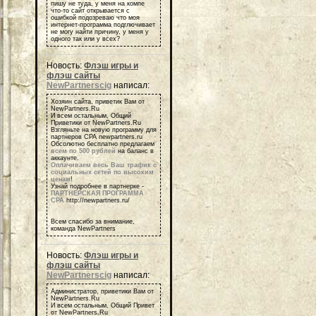
пишу не туда, у меня на компе
что-то сайт открывается с
ошибкой подозреваю что моя
интернет-программа подглючивает
не могу найти причину, у меня у
одного так или у всех?
Новость:
Флэш игры и
флэш сайты
NewPartnerscig
написал:
Хозяин сайта, приветик Вам от
NewPartners.Ru
И всем остальным, Общий
Приветики от NewPartners.Ru
Взгляньте на новую программу для
партнеров СРА newpartners.ru
Обсолютно бесплатно предлагаем
всем по 500 рублей
на баланс в
аккаунте.
Оплачиваем весь Ваш трафик с
социальных сетей по высоким
ценам
!
Узнай подробнее в партнерке -
ПАРТНЕРСКАЯ ПРОГРАММА
СРА
http://newpartners.ru/
Всем спасибо за внимание,
команда NewPartners
Новость:
Флэш игры и
флэш сайты
NewPartnerscig
написал:
Администратор, приветики Вам от
NewPartners.Ru
И всем остальным, Общий Привет
от NewPartners.Ru