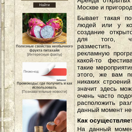
Аренда открытых
Москве и пригоро
Бывает такая по
людей или у ко
создание открыт
для того, ч
разместить 
Полезные свойства необычного
фрукта питахайя
рекламную прогр
[Интересные факты]
какой-то фестив
такие мероприяти
этого, же вам п
никаких строений
Промокоды: где получить и как
значит здесь мож
использовать
[Познавательные новости]
очень часто подо
расположить ра
данный момент не
Как осуществляе
На данный мом