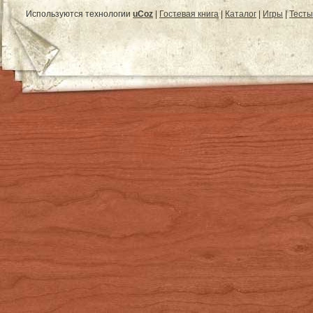
Используются технологии
uCoz
|
Гостевая книга
|
Каталог
|
Игры
|
Тесты