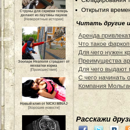
Открытия времен
Струны для скрипки теперь
делают из паутины пауков
[Невероятные истории]
Читать другие 
Аренда привлека
Что такое фаркоп
Для чего нужен к
Преимущества ар
Зоопарк Неаполя страдает от
нехватки корма
Для чего выдают
[Происшествия]
С чего начинать 
Компания Мольга
Новый клип от NICKI MINAJ
[Хорошие новости]
Расскажи дру