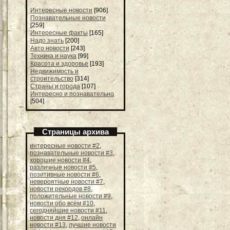
Интересные новости
[906]
Познавательные новости
[259]
Интересные факты
[165]
Надо знать
[200]
Авто новости
[243]
Техника и наука
[99]
Красота и здоровье
[193]
Недвижимость и
строительство
[314]
Страны и города
[107]
Интересно и познавательно
[504]
Страницы архива
интересные новости #2
,
познавательные новости #3
,
хорошие новости #4
,
различные новости #5
,
позитивные новости #6
,
невероятные новости #7
,
новости рекордов #8
,
положительные новости #9
,
новости обо всём #10
,
сегодняйшие новости #11
,
новости дня #12
,
онлайн
новости #13
,
лучшие новости