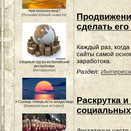
Чем полезен мед?
Продвижение
[Познавательные новости]
сделать ег
Каждый раз, когда
сайты самой осно
заработока.
Сборные грузы из Китайской
республики
[Интересное]
Раздел:
Интересн
Раскрутка и
У Солнца теперь есть владелица
[Невероятные истории]
социальных 
Достаточно часто 