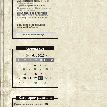
За регистрацию дарим
всем по
500 рублей
на
зарегистрированный баланс.
Выкупаем весь Ваш трафик с
сайта за дорого
!
Узнай подробнее в партнерке -
ПАРТНЕРСКАЯ ПРОГРАММА
СРА
http://aff.newpartners.ru/
Всем спасибо за внимание,
команда NewPartners
все комментарии
Календарь
«
Октябрь 2015
»
Пн
Вт
Ср
Чт
Пт
Сб
Вс
1
2
3
4
5
6
7
8
9
10
11
12
13
14
15
16
17
18
19
20
21
22
23
24
25
26
27
28
29
30
31
Категории раздела
Интересные новости
[906]