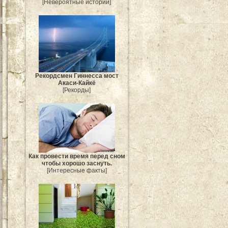
[Невероятные истории]
Рекордсмен Гиннесса мост
Акаси-Кайкё
[Рекорды]
Как провести время перед сном
чтобы хорошо заснуть.
[Интересные факты]