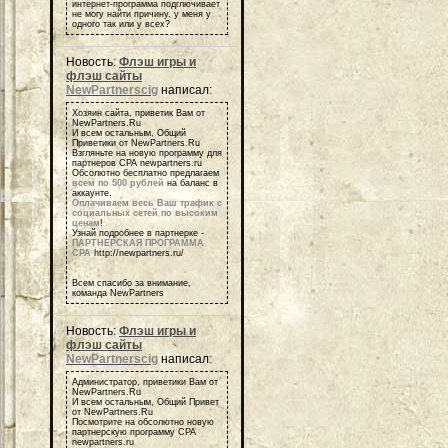
интернет-программа подглючивает
не могу найти причину, у меня у
одного так или у всех?
Новость:
Флэш игры и
флэш сайты
NewPartnerscig
написал:
Хозяин сайта, приветик Вам от
NewPartners.Ru
И всем остальным, Общий
Приветики от NewPartners.Ru
Взгляньте на новую программу для
партнеров СРА newpartners.ru
Обсолютно бесплатно предлагаем
всем по 500 рублей
на баланс в
аккаунте.
Оплачиваем весь Ваш трафик с
социальных сетей по высоким
ценам
!
Узнай подробнее в партнерке -
ПАРТНЕРСКАЯ ПРОГРАММА
СРА
http://newpartners.ru/
Всем спасибо за внимание,
команда NewPartners
Новость:
Флэш игры и
флэш сайты
NewPartnerscig
написал:
Администратор, приветики Вам от
NewPartners.Ru
И всем остальным, Общий Привет
от NewPartners.Ru
Посмотрите на обсолютно новую
партнерскую программу СРА
newpartners.ru