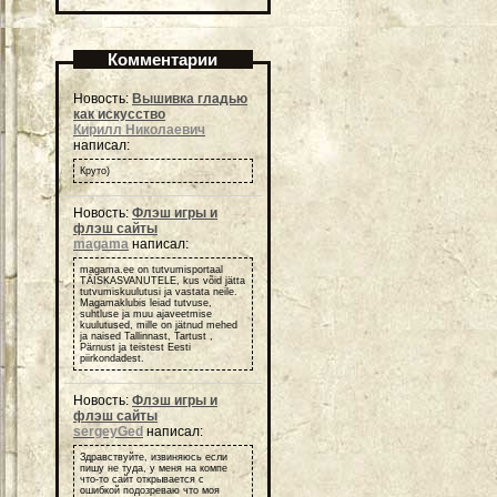
Комментарии
Новость:
Вышивка гладью
как искусство
Кирилл Николаевич
написал:
Круто)
Новость:
Флэш игры и
флэш сайты
magama
написал:
magama.ee on tutvumisportaal
TÄISKASVANUTELE, kus võid jätta
tutvumiskuulutusi ja vastata neile.
Magamaklubis leiad tutvuse,
suhtluse ja muu ajaveetmise
kuulutused, mille on jätnud mehed
ja naised Tallinnast, Tartust ,
Pärnust ja teistest Eesti
piirkondadest.
Новость:
Флэш игры и
флэш сайты
sergeyGed
написал:
Здравствуйте, извиняюсь если
пишу не туда, у меня на компе
что-то сайт открывается с
ошибкой подозреваю что моя