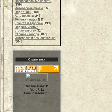
Познавательные новости
[259]
Интересные факты
[165]
Надо знать
[200]
Авто новости
[243]
Техника и наука
[99]
Красота и здоровье
[193]
Недвижимость и
строительство
[314]
Страны и города
[107]
Интересно и познавательно
[504]
Статистика
Онлайн всего:
11
Гостей:
11
Пользователей:
0