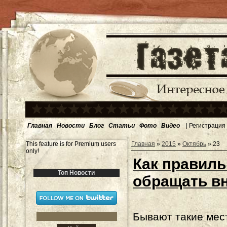
Главная
Новости
Блог
Статьи
Фото
Видео
|
Регистрация
This feature is for Premium users
Главная
»
2015
»
Октябрь
»
23
only!
Как правиль
Топ Новости
обращать в
Бывают такие мест