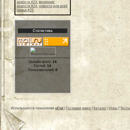
новости #23
,
вечерние
новости #24
,
новости для всей
семьи #25
.
Статистика
Онлайн всего:
14
Гостей:
14
Пользователей:
0
Используются технологии
uCoz
|
Гостевая книга
|
Каталог
|
Игры
|
Тесты