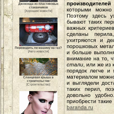
производителе
Джоконда из пластиковых
стаканчиков
которыми можно
[Хорошие новости]
Поэтому здесь у
бывают таких пер
важных критериев
сделаны перила
ухитряются и де
порошковых мета
Переводить ли машину на газ?
и больше выполня
[Авто новости]
внимание на то, 
стали
, или же из
порядок легче и 
материалом можно
Сланцевая крыша в
строительстве
и выглядели дост
[Строительство]
таких перил, по
довольно удобн
приобрести такие
baranda.ru