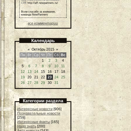
ПАРТНЕРСКАЯ ПРОГРАММА
СРА
http://aff.newpartners.ru/
Всем спасибо за внимание,
команда NewPartners
все комментарии
Календарь
«
Октябрь 2015
»
Пн
Вт
Ср
Чт
Пт
Сб
Вс
1
2
3
4
5
6
7
8
9
10
11
12
13
14
15
16
17
18
19
20
21
22
23
24
25
26
27
28
29
30
31
Категории раздела
Интересные новости
[906]
Познавательные новости
[259]
Интересные факты
[165]
Надо знать
[200]
Авто новости
[243]