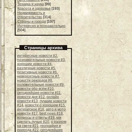
Техника и наука
[99]
Красота и здоровье
[193]
Недвижимость и
строительство
[314]
Страны и города
[107]
Интересно и познавательно
[504]
Страницы архива
интересные новости #2
,
познавательные новости #3
,
хорошие новости #4
,
различные новости #5
,
позитивные новости #6
,
невероятные новости #7
,
новости рекордов #8
,
положительные новости #9
,
новости обо всём #10
,
сегодняйшие новости #11
,
новости дня #12
,
онлайн
новости #13
,
лучшие новости
#14
,
новости о хорошем #15
,
интересное #16
,
авто и мото
новости #17
,
best news #18
,
вопросы и ответы #19
,
как
сделать лучше #20
,
о разном
на свете #21
,
география и
природа #22
,
сегодняйшие