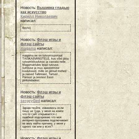
Новость:
Вышивка гладью
как искусство
Кирилл Николаевич
написал:
Круто)
Новость:
Флэш игры и
флэш сайты
magama
написал:
magama.ee on tutvumisportaal
TÄISKASVANUTELE, kus võid jätta
tutvumiskuulutusi ja vastata neile.
Magamaklubis leiad tutvuse,
suhtluse ja muu ajaveetmise
kuulutused, mille on jätnud mehed
ja naised Tallinnast, Tartust ,
Pärnust ja teistest Eesti
piirkondadest.
Новость:
Флэш игры и
флэш сайты
sergeyGed
написал:
Здравствуйте, извиняюсь если
пишу не туда, у меня на компе
что-то сайт открывается с
ошибкой подозреваю что моя
интернет-программа подглючивает
не могу найти причину, у меня у
одного так или у всех?
Новость:
Флэш игры и