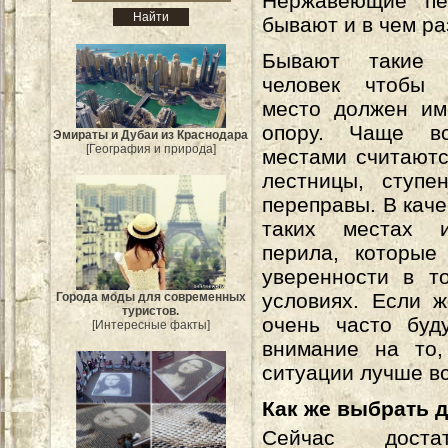
Нержавеющие пе
бывают и в чем р
Бывают такие 
человек чтобы 
место должен им
опору. Чаще вс
Эмираты и Дубаи из Краснодара
[География и природа]
местами считают
лестницы, ступе
переправы. В каче
таких местах и
перила, которые
уверенности в т
условиях. Если 
Города моды для современных
туристов.
очень часто буд
[Интересные факты]
внимание на то
ситуации лучше вс
Как же выбрать 
Сейчас доста