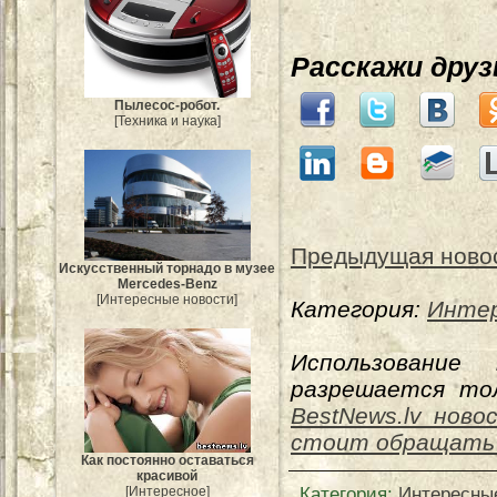
Расскажи дру
Пылесос-робот.
[Техника и наука]
Предыдущая ново
Искусственный торнадо в музее
Mercedes-Benz
[Интересные новости]
Категория:
Интер
Использование
разрешается тол
BestNews.lv ново
стоит обращать
Как постоянно оставаться
красивой
Категория
:
Интересны
[Интересное]