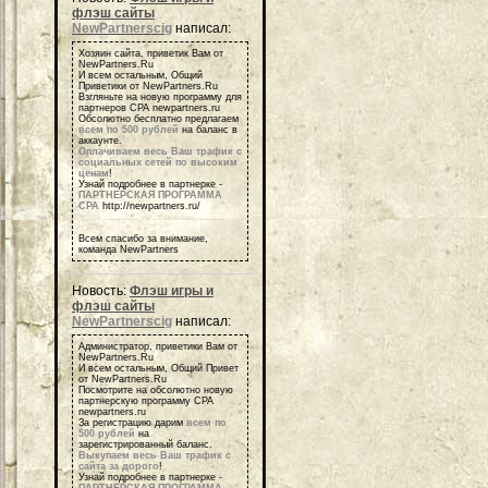
флэш сайты
NewPartnerscig
написал:
Хозяин сайта, приветик Вам от
NewPartners.Ru
И всем остальным, Общий
Приветики от NewPartners.Ru
Взгляньте на новую программу для
партнеров СРА newpartners.ru
Обсолютно бесплатно предлагаем
всем по 500 рублей
на баланс в
аккаунте.
Оплачиваем весь Ваш трафик с
социальных сетей по высоким
ценам
!
Узнай подробнее в партнерке -
ПАРТНЕРСКАЯ ПРОГРАММА
СРА
http://newpartners.ru/
Всем спасибо за внимание,
команда NewPartners
Новость:
Флэш игры и
флэш сайты
NewPartnerscig
написал:
Администратор, приветики Вам от
NewPartners.Ru
И всем остальным, Общий Привет
от NewPartners.Ru
Посмотрите на обсолютно новую
партнерскую программу СРА
newpartners.ru
За регистрацию дарим
всем по
500 рублей
на
зарегистрированный баланс.
Выкупаем весь Ваш трафик с
сайта за дорого
!
Узнай подробнее в партнерке -