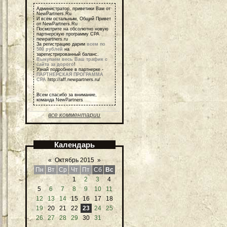
Администратор, приветики Вам от
NewPartners.Ru
И всем остальным, Общий Привет
от NewPartners.Ru
Посмотрите на обсолютно новую
партнерскую программу СРА
newpartners.ru
За регистрацию дарим
всем по
500 рублей
на
зарегистрированный баланс.
Выкупаем весь Ваш трафик с
сайта за дорого
!
Узнай подробнее в партнерке -
ПАРТНЕРСКАЯ ПРОГРАММА
СРА
http://aff.newpartners.ru/
Всем спасибо за внимание,
команда NewPartners
все комментарии
Календарь
«
Октябрь 2015
»
Пн
Вт
Ср
Чт
Пт
Сб
Вс
1
2
3
4
5
6
7
8
9
10
11
12
13
14
15
16
17
18
19
20
21
22
23
24
25
26
27
28
29
30
31