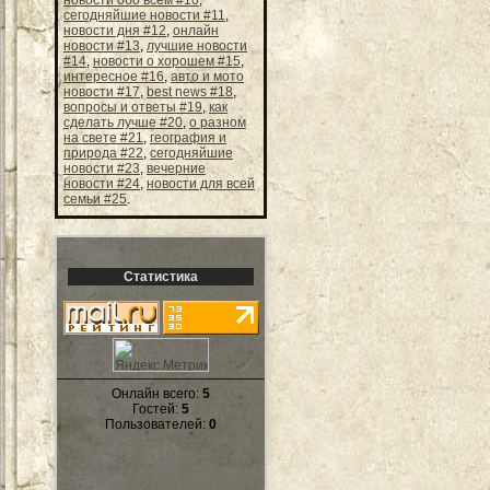
сегодняйшие новости #11
,
новости дня #12
,
онлайн
новости #13
,
лучшие новости
#14
,
новости о хорошем #15
,
интересное #16
,
авто и мото
новости #17
,
best news #18
,
вопросы и ответы #19
,
как
сделать лучше #20
,
о разном
на свете #21
,
география и
природа #22
,
сегодняйшие
новости #23
,
вечерние
новости #24
,
новости для всей
семьи #25
.
Статистика
Онлайн всего:
5
Гостей:
5
Пользователей:
0