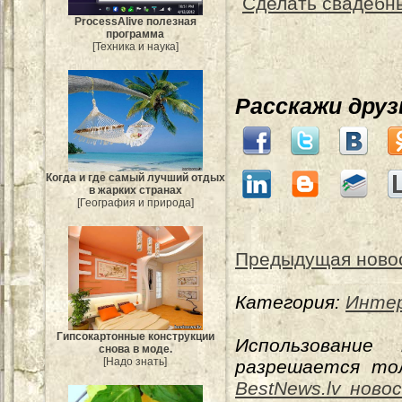
Сделать свадебн
ProcessAlive полезная
программа
[Техника и наука]
Расскажи дру
Когда и где самый лучший отдых
в жарких странах
[География и природа]
Предыдущая ново
Категория:
Интер
Гипсокартонные конструкции
Использование
снова в моде.
[Надо знать]
разрешается тол
BestNews.lv ново