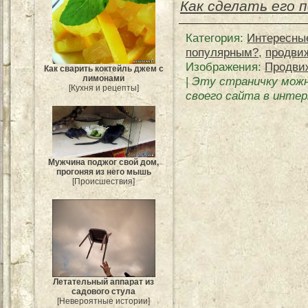
Как сделать его 
Категория
:
Интересны
популярным?
,
продви
Изображения:
Продвиж
Как сварить коктейль джем с
лимонами
|
Эту страничку можн
[Кухня и рецепты]
своего сайта в интер
Мужчина поджог свой дом,
прогоняя из него мышь
[Происшествия]
Летательный аппарат из
садового стула
[Невероятные истории]