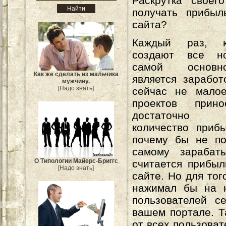
Раскрутка своег
получать прибыл
сайта?
Каждый раз, 
создают все н
самой основ
Как же сделать из мальчика
является заработо
мужчину.
[Надо знать]
сейчас не малое
проектов прин
достаточно
количество приб
почему бы не по
самому зарабат
О Типологии Майерс-Бриггс
считается прибыл
[Надо знать]
сайте. Но для тог
нажимал бы на н
пользователей с
вашем портале. Т
от всех пользоват