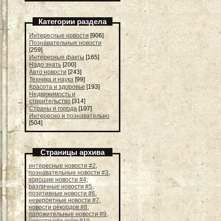
Категории раздела
Интересные новости
[906]
Познавательные новости
[259]
Интересные факты
[165]
Надо знать
[200]
Авто новости
[243]
Техника и наука
[99]
Красота и здоровье
[193]
Недвижимость и
строительство
[314]
Страны и города
[107]
Интересно и познавательно
[504]
Страницы архива
интересные новости #2
,
познавательные новости #3
,
хорошие новости #4
,
различные новости #5
,
позитивные новости #6
,
невероятные новости #7
,
новости рекордов #8
,
положительные новости #9
,
новости обо всём #10
,