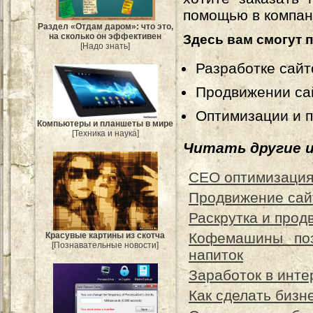
помощью в компа
Раздел «Отдам даром»: что это,
на сколько он эффективен
Здесь вам смогут 
[Надо знать]
Разработке сайт
Продвижении са
Оптимизации и п
Компьютеры и планшеты в мире
[Техника и наука]
Читать другие 
СЕО оптимизация 
Продвижение сай
Раскрутка и прод
Кофемашины поз
Красувые картины из скотча
[Познавательные новости]
напиток
Заработок в инте
Как сделать бизн