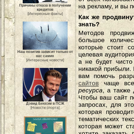
на рекламу, и вы 
Причины отказа в получении
кредитов
[Интересные факты]
Как же продвинут
знать?
Методов продв
большое количес
которые стоит с
Наш позитив зависит только от
целевая аудитори
нас самих
[Интересные новости]
а не будет чисто
никакой прибыли.
вам помочь разр
сайтов
чаще всег
ресурса
, а также
Чтобы ваш сайт п
запросах, для эт
Дэвид Бекхэм в ПСЖ
[Новости спорта]
которая проводи
тематических тек
которая может ст
хотите заказать 