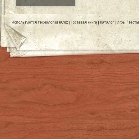
Используются технологии
uCoz
|
Гостевая книга
|
Каталог
|
Игры
|
Тесты