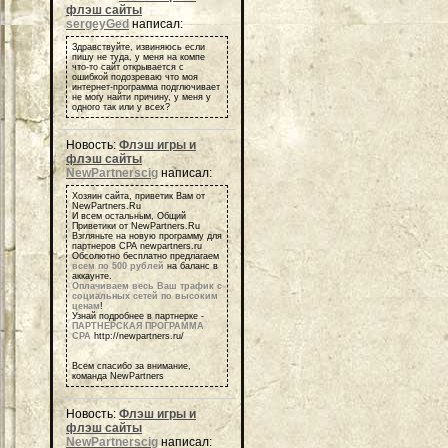
флэш сайты
sergeyGed
написал:
Здравствуйте, извиняюсь если
пишу не туда, у меня на компе
что-то сайт открывается с
ошибкой подозреваю что моя
интернет-программа подглючивает
не могу найти причину, у меня у
одного так или у всех?
Новость:
Флэш игры и
флэш сайты
NewPartnerscig
написал:
Хозяин сайта, приветик Вам от
NewPartners.Ru
И всем остальным, Общий
Приветики от NewPartners.Ru
Взгляньте на новую программу для
партнеров СРА newpartners.ru
Обсолютно бесплатно предлагаем
всем по 500 рублей
на баланс в
аккаунте.
Оплачиваем весь Ваш трафик с
социальных сетей по высоким
ценам
!
Узнай подробнее в партнерке -
ПАРТНЕРСКАЯ ПРОГРАММА
СРА
http://newpartners.ru/
Всем спасибо за внимание,
команда NewPartners
Новость:
Флэш игры и
флэш сайты
NewPartnerscig
написал: