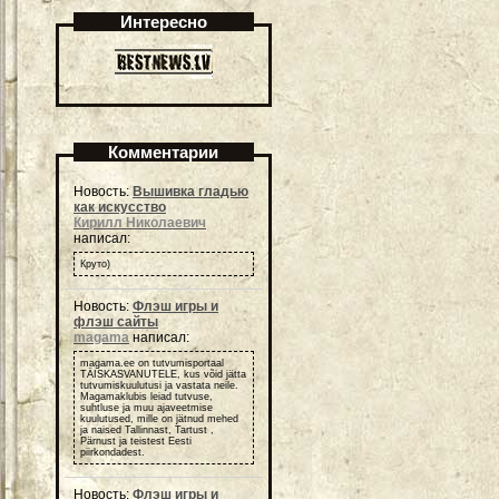
Интересно
Комментарии
Новость:
Вышивка гладью
как искусство
Кирилл Николаевич
написал:
Круто)
Новость:
Флэш игры и
флэш сайты
magama
написал:
magama.ee on tutvumisportaal
TÄISKASVANUTELE, kus võid jätta
tutvumiskuulutusi ja vastata neile.
Magamaklubis leiad tutvuse,
suhtluse ja muu ajaveetmise
kuulutused, mille on jätnud mehed
ja naised Tallinnast, Tartust ,
Pärnust ja teistest Eesti
piirkondadest.
Новость:
Флэш игры и