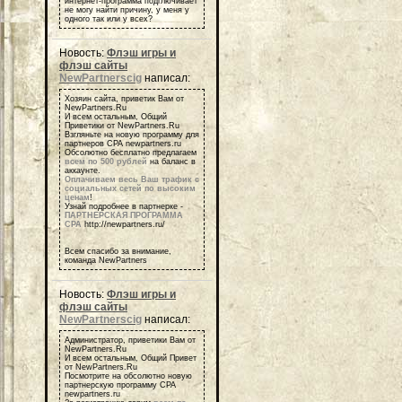
интернет-программа подглючивает
не могу найти причину, у меня у
одного так или у всех?
Новость:
Флэш игры и
флэш сайты
NewPartnerscig
написал:
Хозяин сайта, приветик Вам от
NewPartners.Ru
И всем остальным, Общий
Приветики от NewPartners.Ru
Взгляньте на новую программу для
партнеров СРА newpartners.ru
Обсолютно бесплатно предлагаем
всем по 500 рублей
на баланс в
аккаунте.
Оплачиваем весь Ваш трафик с
социальных сетей по высоким
ценам
!
Узнай подробнее в партнерке -
ПАРТНЕРСКАЯ ПРОГРАММА
СРА
http://newpartners.ru/
Всем спасибо за внимание,
команда NewPartners
Новость:
Флэш игры и
флэш сайты
NewPartnerscig
написал:
Администратор, приветики Вам от
NewPartners.Ru
И всем остальным, Общий Привет
от NewPartners.Ru
Посмотрите на обсолютно новую
партнерскую программу СРА
newpartners.ru