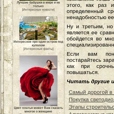
Лучшие бабушки в мире и не
этого, как раз 
только
[Интересные новости]
определенный ср
ненадобностью ее
Ну и третьим, н
является ее срав
обойдется во мно
Интересное про один остров под
специализированн
куполом
[Интересные факты]
Если вам пона
постарайтесь зара
как при срочн
повышаться.
Читать другие 
Самый дорогой в
Покупка светодио
Этапы строитель
Цвет платья может Вам сказать
многое о женщине