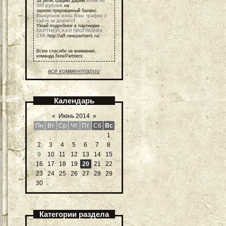
За регистрацию дарим
всем по
500 рублей
на
зарегистрированный баланс.
Выкупаем весь Ваш трафик с
сайта за дорого
!
Узнай подробнее в партнерке -
ПАРТНЕРСКАЯ ПРОГРАММА
СРА
http://aff.newpartners.ru/
Всем спасибо за внимание,
команда NewPartners
все комментарии
Календарь
«
Июнь 2014
»
Пн
Вт
Ср
Чт
Пт
Сб
Вс
1
2
3
4
5
6
7
8
9
10
11
12
13
14
15
16
17
18
19
20
21
22
23
24
25
26
27
28
29
30
Категории раздела