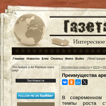
Главная
Новости
Блог
Статьи
Фото
Видео
|
Регистрация
This feature is for Premium users
Интересные новости
»
2014
»
И
only!
Преимущества аре
Топ Новости
В современном 
темпы роста ст