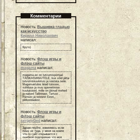
Комментарии
Новость:
Вышивка гладью
как искусство
Кирилл Николаевич
написал:
Круто)
Новость:
Флэш игры и
флэш сайты
magama
написал:
magama.ee on tutvumisportaal
TÄISKASVANUTELE, kus võid jätta
tutvumiskuulutusi ja vastata neile.
Magamaklubis leiad tutvuse,
suhtluse ja muu ajaveetmise
kuulutused, mille on jätnud mehed
ja naised Tallinnast, Tartust ,
Pärnust ja teistest Eesti
piirkondadest.
Новость:
Флэш игры и
флэш сайты
sergeyGed
написал:
Здравствуйте, извиняюсь если
пишу не туда, у меня на компе
что-то сайт открывается с
ошибкой подозреваю что моя