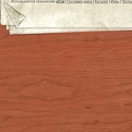
Используются технологии
uCoz
|
Гостевая книга
|
Каталог
|
Игры
|
Тесты