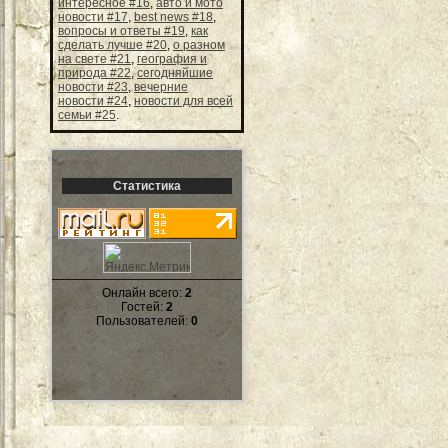
интересное #16
,
авто и мото
новости #17
,
best news #18
,
вопросы и ответы #19
,
как
сделать лучше #20
,
о разном
на свете #21
,
география и
природа #22
,
сегодняйшие
новости #23
,
вечерние
новости #24
,
новости для всей
семьи #25
.
Статистика
Онлайн всего:
2
Гостей:
2
Пользователей:
0