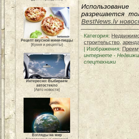
Использование
разрешается тол
BestNews.lv ново
Категория
:
Недвижимо
Рецепт вкусной мини-пиццы
строительство
,
аренд
[Кухня и рецепты]
| Изображения:
Преим
интернете
-
Недвижи
спецтехники
Интересно: Выбираем
автостекло
[Авто новости]
Взгляды на мир