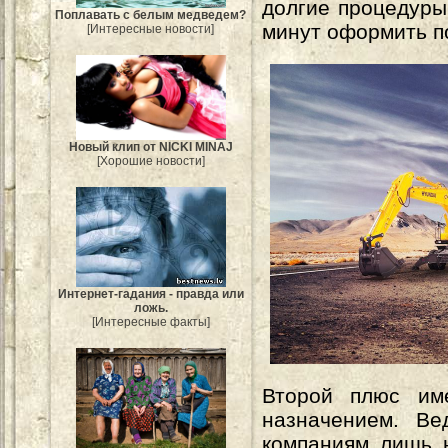
долгие процедуры
Поплавать с белым медведем?
минут оформить по
[Интересные новости]
Новый клип от NICKI MINAJ
[Хорошие новости]
Интернет-гадания - правда или
ложь.
[Интересные факты]
Второй плюс име
назначением. Ве
компаниям лишь 