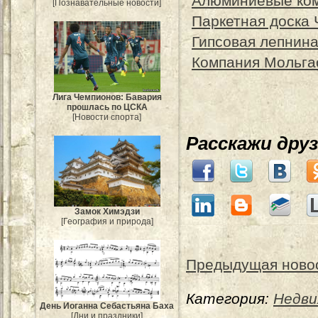
Алюминиевые ком
[Познавательные новости]
Паркетная доска 
Гипсовая лепнина
Компания Мольга
Лига Чемпионов: Бавария
прошлась по ЦСКА
[Новости спорта]
Расскажи дру
Замок Химэдзи
[География и природа]
Предыдущая ново
Категория:
Недви
День Иоганна Себастьяна Баха
[Дни и праздники]