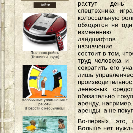
растут день
спецтехника игр
колоссальную роль
обходятся ни од
изменению г
ландшафтов.
назначение с
состоит в том, чт
Пылесос-робот.
[Техника и наука]
труд человека и
сократить его уч
лишь управленчес
производительно
денежных средс
обязательно покуп
Необычные увольнения с
аренду, например
работы
[Новости о необычном]
аренды, а не поку
Во-первых, это, 
Больше нет нужды