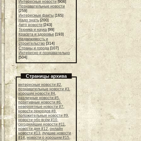
Интересные новости
[906]
Познавательные новости
[259]
Интересные факты
[165]
Надо знать
[200]
Авто новости
[243]
Техника и наука
[99]
Красота и здоровье
[193]
Недвижимость и
строительство
[314]
Страны и города
[107]
Интересно и познавательно
[504]
Страницы архива
интересные новости #2
,
познавательные новости #3
,
хорошие новости #4
,
различные новости #5
,
позитивные новости #6
,
невероятные новости #7
,
новости рекордов #8
,
положительные новости #9
,
новости обо всём #10
,
сегодняйшие новости #11
,
новости дня #12
,
онлайн
новости #13
,
лучшие новости
#14
,
новости о хорошем #15
,