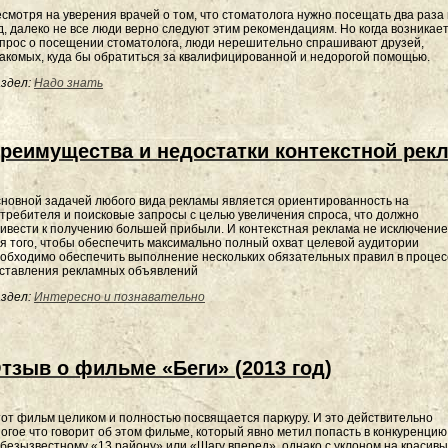
смотря на уверения врачей о том, что стоматолога нужно посещать два раза 
д, далеко не все люди верно следуют этим рекомендациям. Но когда возникае
прос о посещении стоматолога, люди нерешительно спрашивают друзей,
акомых, куда бы обратиться за квалифицированной и недорогой помощью.
здел:
Надо знать
реимущества и недостатки контекстной рек
новной задачей любого вида рекламы является ориентированность на
требителя и поисковые запросы с целью увеличения спроса, что должно
ивести к получению большей прибыли. И контекстная реклама не исключение
я того, чтобы обеспечить максимально полный охват целевой аудитории
обходимо обеспечить выполнение нескольких обязательных правил в процес
ставления рекламных объявлений
здел:
Интересно и познавательно
тзыв о фильме «Беги» (2013 год)
от фильм целиком и полностью посвящается паркуру. И это действительно
огое что говорит об этом фильме, который явно метил попасть в конкуренцию
безызвестному «13 району» или «Шагу вперед», однако с уклоном на красив