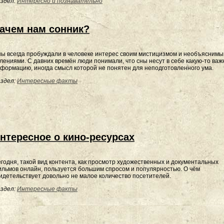
здел:
Интересно и познавательно
ачем нам сонник?
ы всегда пробуждали в человеке интерес своим мистицизмом и необъясним
лениями. С давних времён люди понимали, что сны несут в себе какую-то ва
формацию, иногда смысл которой не понятен для неподготовленного ума.
здел:
Интересные факты
нтересное о кино-ресурсах
годня, такой вид контента, как просмотр художественных и документальных
льмов онлайн, пользуется большим спросом и популярностью. О чём
идетельствует довольно не малое количество посетителей.
здел:
Интересные факты