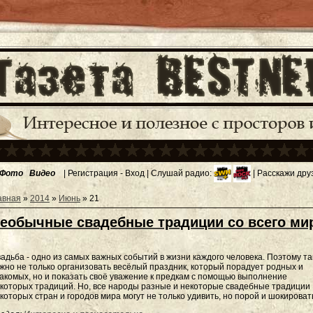
Фото
Видео
|
Регистрация
-
Вход
| Слушай радио:
| Расскажи дру
авная
»
2014
»
Июнь
»
21
еобычные свадебные традиции со всего ми
адьба - одно из самых важных событий в жизни каждого человека. Поэтому та
жно не только организовать весёлый праздник, который порадует родных и
акомых, но и показать своё уважение к предкам с помощью выполнение
которых традиций. Но, все народы разные и некоторые свадебные традиции
которых стран и городов мира могут не только удивить, но порой и шокироват