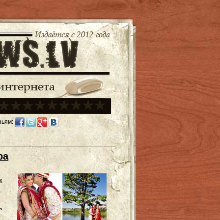
зьям:
ра
к
ь