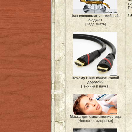
тр
Пи
Ра
Как сэкономить семейный
бюджет
[Надо знать]
Почему HDMI кабель такой
дорогой?
[Техника и наука]
Маска для омоложение лица
[Новости о здоровье]