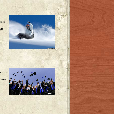
как
для
е.
дь
ытом
.