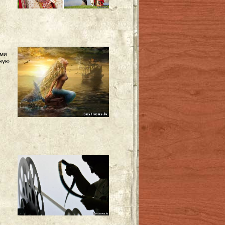
ыми
жную