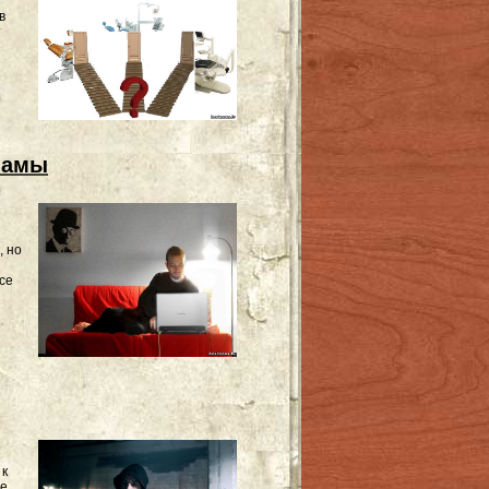
в
т
ламы
, но
се
 к
ые