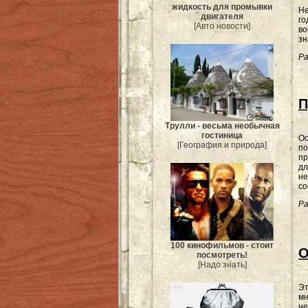
жидкость для промывки
Не
двигателя
го
[Авто новости]
во
зн
Ра
П
Трулли - весьма необычная
гостиница
Ос
[География и природа]
по
пр
дл
не
со
Ра
100 кинофильмов - стоит
О
посмотреть!
[Надо знать]
Эт
мн
не