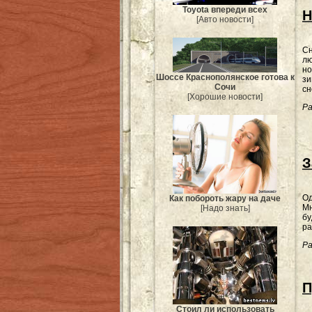
Toyota впереди всех
Н
[Авто новости]
Сн
лю
но
Шоссе Краснополянское готова к
зи
Сочи
сн
[Хорошие новости]
Ра
З
Од
Как побороть жару на даче
Мн
[Надо знать]
бу
ра
Ра
П
Стоил ли использовать