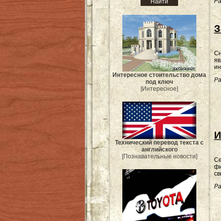
Ра
З
Сн
яв
ин
Интересное стоительство дома
Ра
под ключ
[Интересное]
И
Технический перевод текста с
английского
[Познавательные новости]
Се
фи
св
Ра