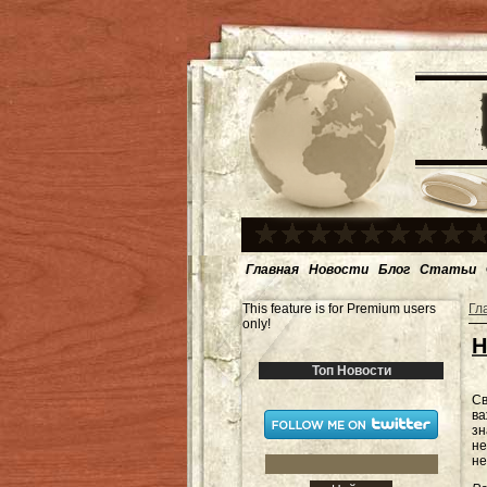
Главная
Новости
Блог
Статьи
This feature is for Premium users
Гл
only!
Н
Топ Новости
Св
ва
зн
не
не