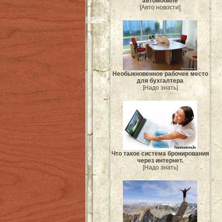
автомобиле
[Авто новости]
Необыкновенное рабочее место
для бухгалтера
[Надо знать]
Что такое система бронирования
через интернет.
[Надо знать]