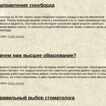
аправления сноуборда
оуборд за 20 лет своего существования покорил сердца и мысли миллионов
дей. Перед лыжными видами спорта у snowboard`а есть такие преимущества 
визна и модность. Поэтому если молодое поколение вдруг решило заняться
мним видом спорта, то просило у родителей купить не лыжи, а именно доску 
оуборда.
здел:
Надо знать
ачем нам высшее образование?
ним из показателей «качества» человека можно назвать высшее образовани
огие считают, что трудоустроиться без заветного диплома крайне трудно, ве
дущему работодателю очень важно, чтобы его работник был не просто «с оп
боты», но и был образован, и умел правильно и понятно излагать свои мысли
здел:
Надо знать
равильный выбор стоматолога