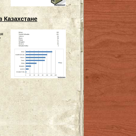
в Казахстане
ам
у