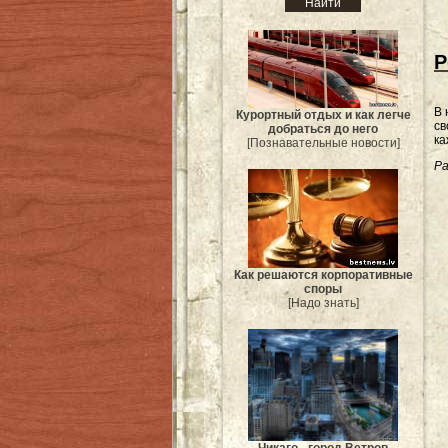
Р
В 
Курортный отдых и как легче
св
добраться до него
ка
[Познавательные новости]
Ра
Как решаются корпоративные
споры
[Надо знать]