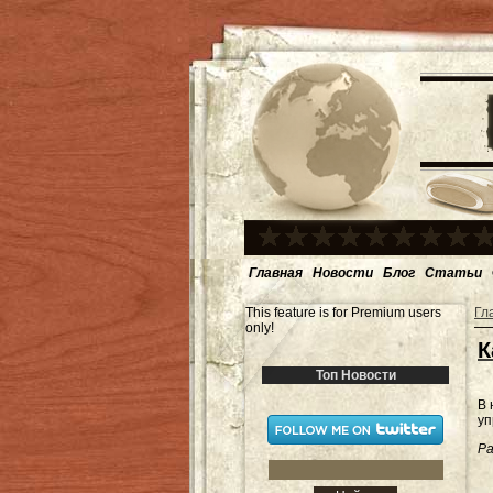
Главная
Новости
Блог
Статьи
This feature is for Premium users
Гл
only!
К
Топ Новости
В 
уп
Ра