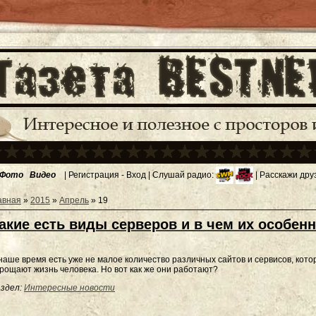
Фото
Видео
|
Регистрация
-
Вход
| Слушай радио:
| Расскажи дру
авная
»
2015
»
Апрель
»
19
акие есть виды серверов и в чем их особен
наше время есть уже не малое количество различных сайтов и сервисов, кот
рощают жизнь человека. Но вот как же они работают?
здел:
Интересные новости