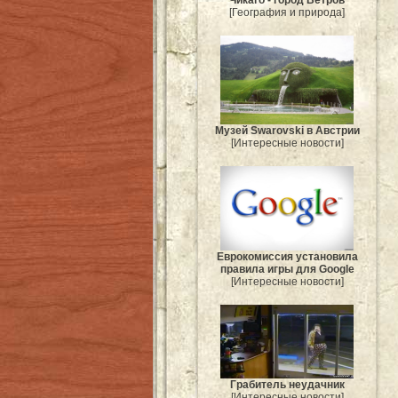
Чикаго - город Ветров
[География и природа]
Музей Swarovski в Австрии
[Интересные новости]
Еврокомиссия установила
правила игры для Google
[Интересные новости]
Грабитель неудачник
[Интересные новости]