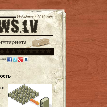
зьям:
ность
орые