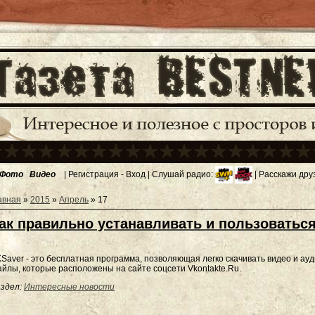
Фото
Видео
|
Регистрация
-
Вход
| Слушай радио:
| Расскажи дру
авная
»
2015
»
Апрель
»
17
ак правильно устанавливать и пользоватьс
Saver - это бесплатная программа, позволяющая легко скачивать видео и ау
йлы, которые расположены на сайте соцсети Vkontakte.Ru.
здел:
Интересные новости