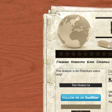
Главная
Новости
Блог
Статьи
This feature is for Premium users
Гл
only!
К
Топ Новости
VK
фа
Ра