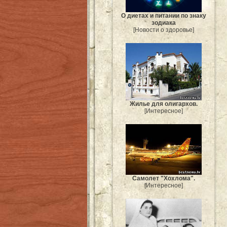
О диетах и питании по знаку
зодиака
[Новости о здоровье]
Жилье для олигархов.
[Интересное]
Самолет "Хохлома".
[Интересное]