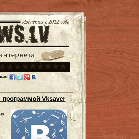
зьям:
я программой Vksaver
дио