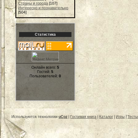
Страны и города
[107]
Интересно и познавательно
[504]
Статистика
Онлайн всего:
5
Гостей:
5
Пользователей:
0
Используются технологии
uCoz
|
Гостевая книга
|
Каталог
|
Игры
|
Тесты