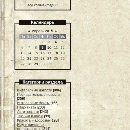
все комментарии
Календарь
«
Апрель 2015
»
Пн
Вт
Ср
Чт
Пт
Сб
Вс
1
2
3
4
5
6
7
8
9
10
11
12
13
14
15
16
17
18
19
20
21
22
23
24
25
26
27
28
29
30
Категории раздела
Интересные новости
[906]
Познавательные новости
[259]
Интересные факты
[165]
Надо знать
[200]
Авто новости
[243]
Техника и наука
[99]
Красота и здоровье
[193]
Недвижимость и
строительство
[314]