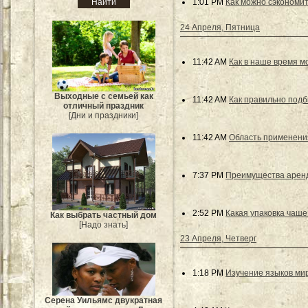
1:01 PM
Как можно сэкономит
24 Апреля, Пятница
11:42 AM
Как в наше время м
Выходные с семьей как
11:42 AM
Как правильно подб
отличный праздник
[Дни и праздники]
11:42 AM
Область применения
7:37 PM
Преимущества аренд
2:52 PM
Какая упаковка чаше
Как выбрать частный дом
[Надо знать]
23 Апреля, Четверг
1:18 PM
Изучение языков мир
Серена Уильямс двукратная