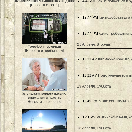
олимпийская чемпионка Лондона
4:42 AM
Как не попасться в 
[Новости спорта]
12:44 PM
Как подобрать для
12:44 PM
Какие требования к
21 Апреля, Вторник
Телефон - великан
[Новости о необычном]
11:22 AM
Как можно красиво 
11:22 AM
Подключение компь
19 Апреля, Суббота
Улучшаем концентрацию
внимания и память
11:49 PM
Какие есть виды се
[Новости о здоровье]
1:41 PM
Рейтинг компаний, к
18 Апреля, Суббота