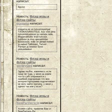
написал:
Круто)
Новость:
Флэш игры и
флэш сайты
magama
написал:
magama.ee on tutvumisportaal
TÄISKASVANUTELE, kus võid jätta
tutvumiskuulutusi ja vastata neile.
Magamaklubis leiad tutvuse,
suhtluse ja muu ajaveetmise
kuulutused, mille on jätnud mehed
ja naised Tallinnast, Tartust ,
Pärnust ja teistest Eesti
piirkondadest.
Новость:
Флэш игры и
флэш сайты
sergeyGed
написал:
Здравствуйте, извиняюсь если
пишу не туда, у меня на компе
что-то сайт открывается с
ошибкой подозреваю что моя
интернет-программа подглючивает
не могу найти причину, у меня у
одного так или у всех?
Новость:
Флэш игры и
флэш сайты
NewPartnerscig
написал:
Хозяин сайта, приветик Вам от
NewPartners.Ru