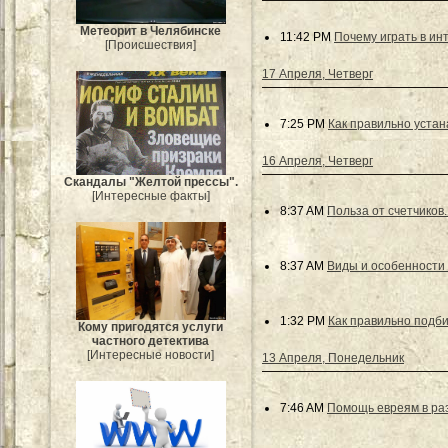
Метеорит в Челябинске
11:42 PM
Почему играть в ин
[Происшествия]
17 Апреля, Четверг
7:25 PM
Как правильно устан
16 Апреля, Четверг
Скандалы "Желтой прессы".
[Интересные факты]
8:37 AM
Польза от счетчиков.
8:37 AM
Виды и особенности 
1:32 PM
Как правильно подб
Кому пригодятся услуги
частного детектива
[Интересные новости]
13 Апреля, Понедельник
7:46 AM
Помощь евреям в ра