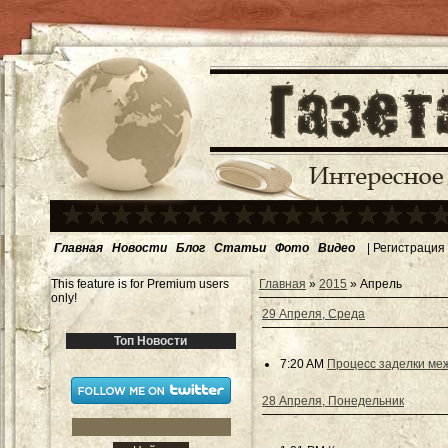
Главная
Новости
Блог
Статьи
Фото
Видео
|
Регистрация
This feature is for Premium users
Главная
»
2015
»
Апрель
only!
29 Апреля, Среда
Топ Новости
7:20 AM
Процесс заделки ме
28 Апреля, Понедельник