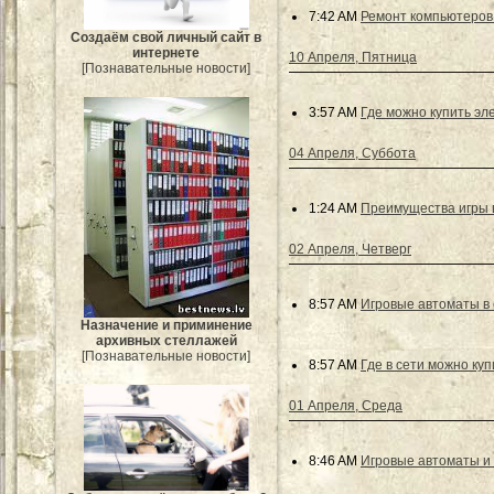
7:42 AM
Ремонт компьютеров 
Создаём свой личный сайт в
интернете
10 Апреля, Пятница
[Познавательные новости]
3:57 AM
Где можно купить эл
04 Апреля, Суббота
1:24 AM
Преимущества игры в
02 Апреля, Четверг
8:57 AM
Игровые автоматы в с
Назначение и приминение
архивных стеллажей
[Познавательные новости]
8:57 AM
Где в сети можно куп
01 Апреля, Среда
8:46 AM
Игровые автоматы и 