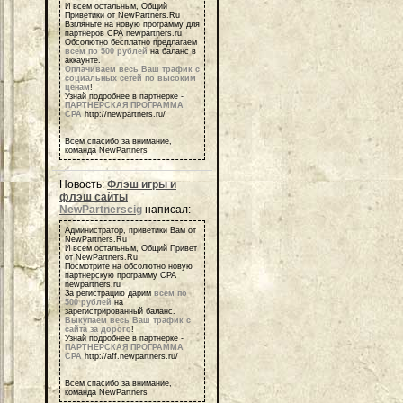
И всем остальным, Общий
Приветики от NewPartners.Ru
Взгляньте на новую программу для
партнеров СРА newpartners.ru
Обсолютно бесплатно предлагаем
всем по 500 рублей
на баланс в
аккаунте.
Оплачиваем весь Ваш трафик с
социальных сетей по высоким
ценам
!
Узнай подробнее в партнерке -
ПАРТНЕРСКАЯ ПРОГРАММА
СРА
http://newpartners.ru/
Всем спасибо за внимание,
команда NewPartners
Новость:
Флэш игры и
флэш сайты
NewPartnerscig
написал:
Администратор, приветики Вам от
NewPartners.Ru
И всем остальным, Общий Привет
от NewPartners.Ru
Посмотрите на обсолютно новую
партнерскую программу СРА
newpartners.ru
За регистрацию дарим
всем по
500 рублей
на
зарегистрированный баланс.
Выкупаем весь Ваш трафик с
сайта за дорого
!
Узнай подробнее в партнерке -
ПАРТНЕРСКАЯ ПРОГРАММА
СРА
http://aff.newpartners.ru/
Всем спасибо за внимание,
команда NewPartners