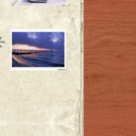
у
те,
м.