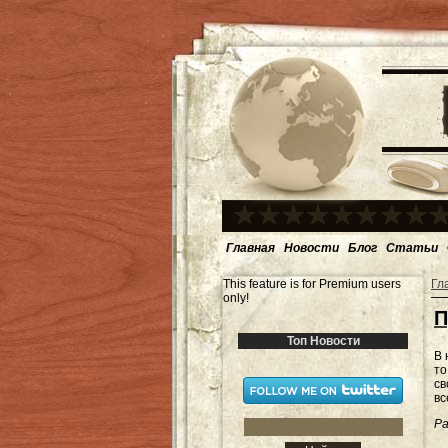
Главная
Новости
Блог
Статьи
This feature is for Premium users
Гл
only!
П
Топ Новости
В 
то
св
вс
Ра