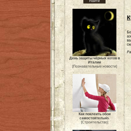
К
Бо
аэ
ва
ск
Ра
День защиты чёрных котов в
Италии
[Познавательные новости]
Как поклеить обои
самостоятельно.
[Строительство]