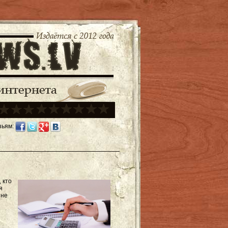
зьям:
 кто
я
 не