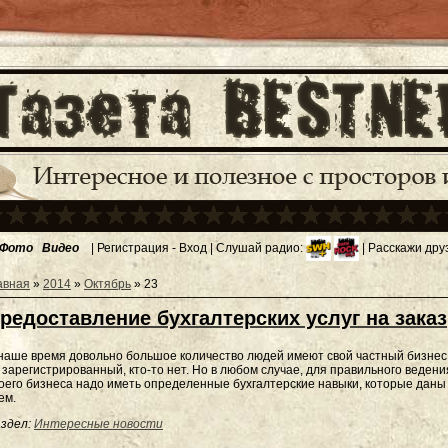
Фото
Видео
|
Регистрация
-
Вход
| Слушай радио:
| Расскажи дру
авная
»
2014
»
Октябрь
»
23
редоставление бухгалтерских услуг на заказ
наше время довольно большое количество людей имеют свой частный бизнес,
 зарегистрированный, кто-то нет. Но в любом случае, для правильного ведени
оего бизнеса надо иметь определенные бухгалтерские навыки, которые даны
ем.
здел:
Интересные новости