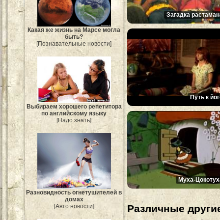
Загадка растаман
Какая же жизнь на Марсе могла
быть?
[Познавательные новости]
Путь к йог
Выбираем хорошего репетитора
по английскому языку
[Надо знать]
Муха-Цокотух
Разновидность огнетушителей в
домах
Различные другие
[Авто новости]