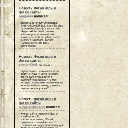
Новость:
Флэш игры и
флэш сайты
magama
написал:
magama.ee on tutvumisportaal
TÄISKASVANUTELE, kus võid jätta
tutvumiskuulutusi ja vastata neile.
Magamaklubis leiad tutvuse,
suhtluse ja muu ajaveetmise
kuulutused, mille on jätnud mehed
ja naised Tallinnast, Tartust ,
Pärnust ja teistest Eesti
piirkondadest.
Новость:
Флэш игры и
флэш сайты
sergeyGed
написал:
Здравствуйте, извиняюсь если
пишу не туда, у меня на компе
что-то сайт открывается с
ошибкой подозреваю что моя
интернет-программа подглючивает
не могу найти причину, у меня у
одного так или у всех?
Новость:
Флэш игры и
флэш сайты
NewPartnerscig
написал:
Хозяин сайта, приветик Вам от
NewPartners.Ru
И всем остальным, Общий
Приветики от NewPartners.Ru
Взгляньте на новую программу для