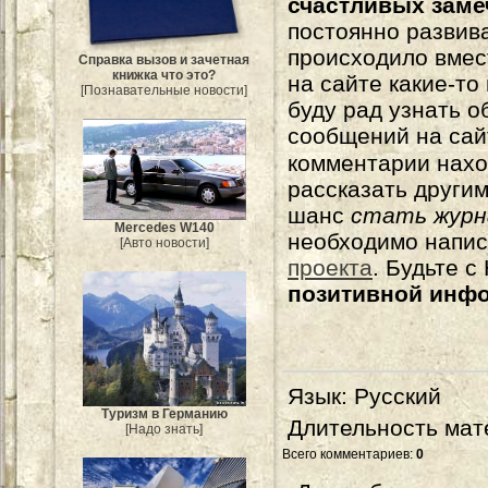
счастливых зам
постоянно развива
происходило вмес
Справка вызов и зачетная
книжка что это?
на сайте какие-то
[Познавательные новости]
буду рад узнать о
сообщений на сай
комментарии нахо
рассказать другим
шанс
стать журн
Mercedes W140
необходимо напи
[Авто новости]
проекта
. Будьте 
позитивной инф
Язык
: Русский
Туризм в Германию
Длительность мат
[Надо знать]
Всего комментариев
:
0