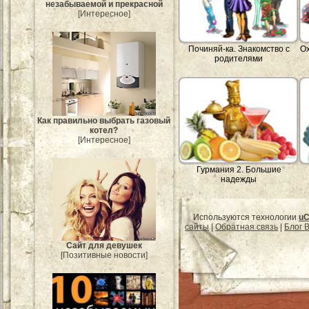
незабываемой и прекрасной
[Интересное]
Починяй-ка. Знакомство с
Ох
родителями
Как правильно выбрать газовый
котел?
[Интересное]
Гурмания 2. Большие
надежды
Используются технологии
uC
сайты
|
Обратная связь
|
Блог B
Сайт для девушек
[Позитивные новости]