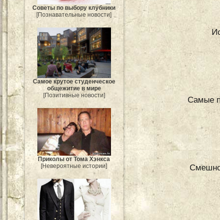
Советы по выбору клубники
[Познавательные новости]
И
Самое крутое студенческое
общежитие в мире
[Позитивные новости]
Самые п
Приколы от Тома Хэнкса
[Невероятные истории]
Смешно