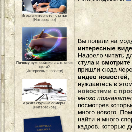
Игры в интернете - статья
[Интересное]
Вы попали на мо
интересные вид
Надоело читать 
стула и
смотрите
Почему нужно записывать свои
цели?
пришли сюда чере
[Интересные новости]
видео новостей
,
нуждаетесь в это
новостями с про
много познавате
Архитектурные обмеры.
посмотрев которы
[Интересное]
много нового. По
найти и много сп
кадров, которые 