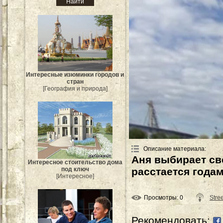
Интересные изюминки городов и
стран
[География и природа]
Описание материала
:
Аня выбирает св
Интересное стоительство дома
под ключ
расстается годам
[Интересное]
Просмотры
: 0
Stre
Рекомендовать: