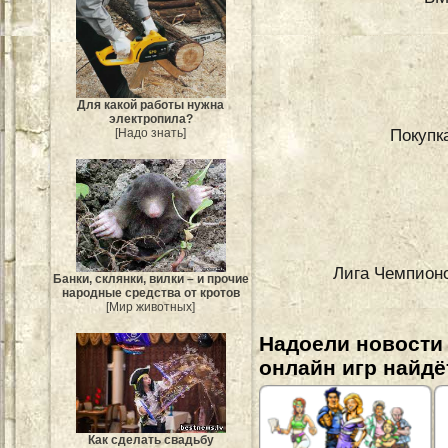
Для какой работы нужна
электропила?
Покупк
[Надо знать]
Лига Чемпион
Банки, склянки, вилки – и прочие
народные средства от кротов
[Мир животных]
Надоели новости
онлайн игр найдё
Как сделать свадьбу