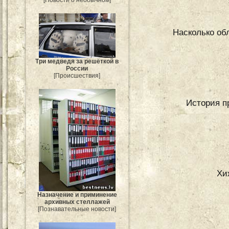
[Новости о необычном]
Насколько обл
Три медведя за решёткой в
России
[Происшествия]
История п
Хи
Назначение и приминение
архивных стеллажей
[Познавательные новости]