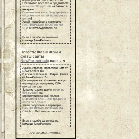
партнеров СРА newpartners.ru
Обсолютно бесплатно предлагаем
всем по 500 рублей
на баланс в
аккаунте.
Оплачиваем весь Ваш трафик с
социальных сетей по высоким
ценам
!
Узнай подробнее в партнерке -
ПАРТНЕРСКАЯ ПРОГРАММА
СРА
http://newpartners.ru/
Всем спасибо за внимание,
команда NewPartners
Новость:
Флэш игры и
флэш сайты
NewPartnerscig
написал:
Администратор, приветики Вам от
NewPartners.Ru
И всем остальным, Общий Привет
от NewPartners.Ru
Посмотрите на обсолютно новую
партнерскую программу СРА
newpartners.ru
За регистрацию дарим
всем по
500 рублей
на
зарегистрированный баланс.
Выкупаем весь Ваш трафик с
сайта за дорого
!
Узнай подробнее в партнерке -
ПАРТНЕРСКАЯ ПРОГРАММА
СРА
http://aff.newpartners.ru/
Всем спасибо за внимание,
команда NewPartners
все комментарии