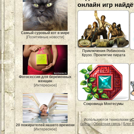
онлайн игр найдё
Самый суровый кот в мире
[Позитивные новости]
Приключения Робинзона
Крузо. Проклятие пирата
Фотосессия для беременных
женщин
[Интересное]
Сокровища Монтесумы
Используются технологии
uC
сайты
|
Обратная связь
|
Блог B
20 пожирателей нашего времени
[Интересное]