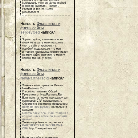
kuulutused, mille on jätnud mehed
ja naised Tallinnast, Tartust ,
Pärnust ja teistest Eesti
piirkondadest.
Новость:
Флэш игры и
флэш сайты
sergeyGed
написал:
Здравствуйте, извиняюсь если
пишу не туда, у меня на компе
что-то сайт открывается с
ошибкой подозреваю что моя
интернет-программа подглючивает
не могу найти причину, у меня у
одного так или у всех?
Новость:
Флэш игры и
флэш сайты
NewPartnerscig
написал:
Хозяин сайта, приветик Вам от
NewPartners.Ru
И всем остальным, Общий
Приветики от NewPartners.Ru
Взгляньте на новую программу для
партнеров СРА newpartners.ru
Обсолютно бесплатно предлагаем
всем по 500 рублей
на баланс в
аккаунте.
Оплачиваем весь Ваш трафик с
социальных сетей по высоким
ценам
!
Узнай подробнее в партнерке -
ПАРТНЕРСКАЯ ПРОГРАММА
СРА
http://newpartners.ru/
Всем спасибо за внимание,