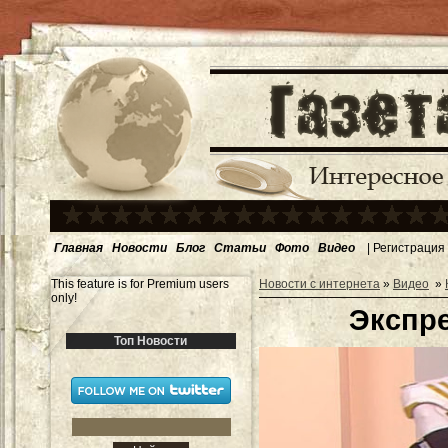
Главная
Новости
Блог
Статьи
Фото
Видео
|
Регистрация
This feature is for Premium users
Новости с интернета
»
Видео
»
only!
Экспре
Топ Новости