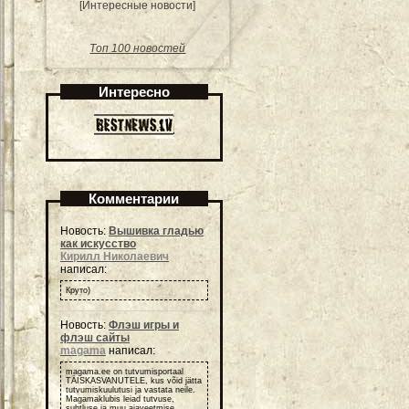
[Интересные новости]
Топ 100 новостей
Интересно
Комментарии
Новость:
Вышивка гладью
как искусство
Кирилл Николаевич
написал:
Круто)
Новость:
Флэш игры и
флэш сайты
magama
написал:
magama.ee on tutvumisportaal
TÄISKASVANUTELE, kus võid jätta
tutvumiskuulutusi ja vastata neile.
Magamaklubis leiad tutvuse,
suhtluse ja muu ajaveetmise