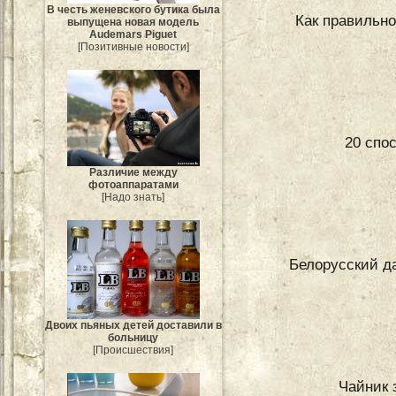
В честь женевского бутика была
Как правильно
выпущена новая модель
Audemars Piguet
[Позитивные новости]
20 спо
Различие между
фотоаппаратами
[Надо знать]
Белорусский д
Двоих пьяных детей доставили в
больницу
[Происшествия]
Чайник 