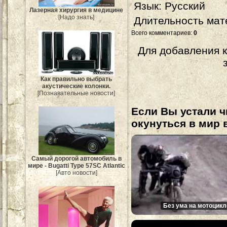
Язык
: Русский
Лазерная хирургия в медицине
[Надо знать]
Длительность мат
Всего комментариев
:
0
Для добавления 
Как правильно выбрать
акустические колонки.
[Познавательные новости]
Если Вы устали ч
окунуться в мир 
Самый дорогой автомобиль в
мире - Bugatti Type 57SC Atlantic
[Авто новости]
Без ума на мотоцикл