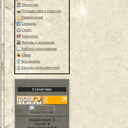
Общество
Путешествия и события
Развлечения
Сериалы
Спорт
Транспорт
Фильмы и анимация
Хобби и образование
Юмор
Все каналы
Каналы пользователей
Статистика
Онлайн всего:
3
Гостей:
3