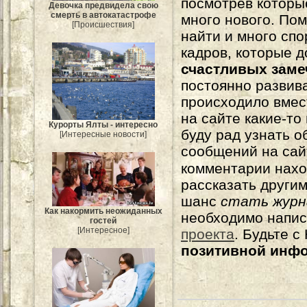
посмотрев которы
Девочка предвидела свою
смерть в автокатастрофе
много нового. По
[Происшествия]
найти и много сп
кадров, которые 
счастливых зам
постоянно развива
происходило вмес
на сайте какие-то
Курорты Ялты - интересно
буду рад узнать о
[Интересные новости]
сообщений на сай
комментарии нахо
рассказать другим
шанс
стать журн
Как накормить неожиданных
необходимо напи
гостей
[Интересное]
проекта
. Будьте 
позитивной инф