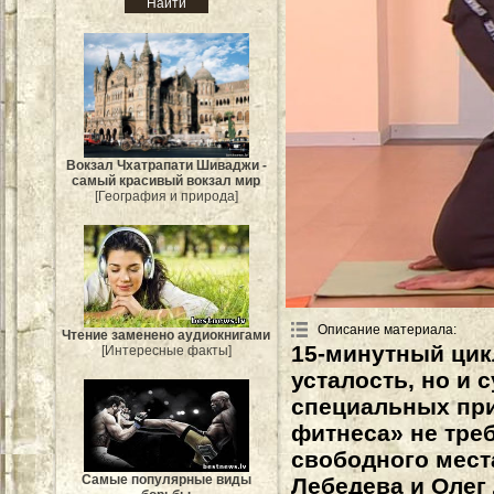
Вокзал Чхатрапати Шиваджи -
самый красивый вокзал мир
[География и природа]
Описание материала
:
Чтение заменено аудиокнигами
15-минутный цик
[Интересные факты]
усталость, но и 
специальных при
фитнеса» не тре
свободного мест
Самые популярные виды
Лебедева и Олег