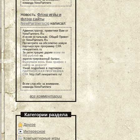
команда NewPartners
Новость:
Флэш игры и
флэш сайты
NewPartnerscig
написал:
Администратор, приветики Вам от
NewPartners.Ru
И всем остальным, Общий Привет
от NewPartners.Ru
Посмотрите на обсолютно новую
партнерскую программу СРА
newpartners.ru
За регистрацию дарим
всем по
500 рублей
на
зарегистрированный баланс.
Выкупаем весь Ваш трафик с
сайта за дорого
!
Узнай подробнее в партнерке -
ПАРТНЕРСКАЯ ПРОГРАММА
СРА
http://aff.newpartners.ru/
Всем спасибо за внимание,
команда NewPartners
все комментарии
Категории раздела
Другое
Интересное
Компьютерные игры