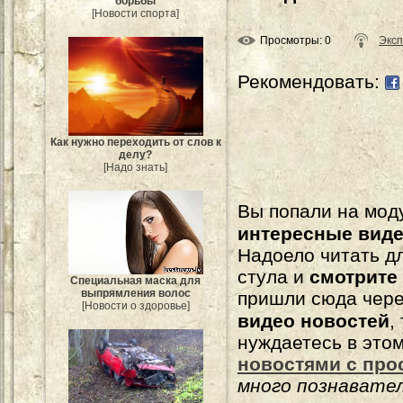
борьбы
[Новости спорта]
Просмотры
: 0
Эксп
Рекомендовать:
Как нужно переходить от слов к
делу?
[Надо знать]
Вы попали на мо
интересные вид
Надоело читать 
стула и
смотрите
Специальная маска для
выпрямления волос
пришли сюда чере
[Новости о здоровье]
видео новостей
,
нуждаетесь в это
новостями с про
много познавате