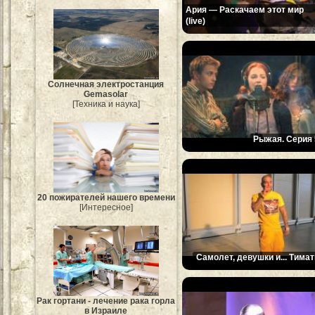
Ария — Раскачаем этот мир
(live)
Солнечная электростанция
Gemasolar
[Техника и наука]
Рыжая. Серия 
20 пожирателей нашего времени
[Интересное]
Самолет, девушки и... Тимат
Рак гортани - лечение рака горла
в Израиле