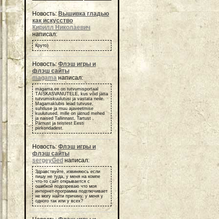
Новость:
Вышивка гладью
как искусство
Кирилл Николаевич
написал:
Круто)
Новость:
Флэш игры и
флэш сайты
magama
написал:
magama.ee on tutvumisportaal
TÄISKASVANUTELE, kus võid jätta
tutvumiskuulutusi ja vastata neile.
Magamaklubis leiad tutvuse,
suhtluse ja muu ajaveetmise
kuulutused, mille on jätnud mehed
ja naised Tallinnast, Tartust ,
Pärnust ja teistest Eesti
piirkondadest.
Новость:
Флэш игры и
флэш сайты
sergeyGed
написал:
Здравствуйте, извиняюсь если
пишу не туда, у меня на компе
что-то сайт открывается с
ошибкой подозреваю что моя
интернет-программа подглючивает
не могу найти причину, у меня у
одного так или у всех?