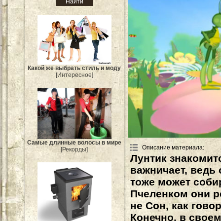
Какой же выбрать стиль и моду
[Интересное]
Самые длинные волосы в мире
Описание материала
:
[Рекорды]
Лунтик знакомит
важничает, ведь 
тоже может собир
Пчеленком они ре
не Сон, как гово
Конечно, в своем