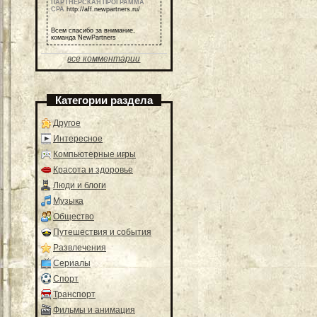
ПАРТНЕРСКАЯ ПРОГРАММА
СРА
http://aff.newpartners.ru/
Всем спасибо за внимание,
команда NewPartners
все комментарии
Категории раздела
Другое
Интересное
Компьютерные игры
Красота и здоровье
Люди и блоги
Музыка
Общество
Путешествия и события
Развлечения
Сериалы
Спорт
Транспорт
Фильмы и анимация