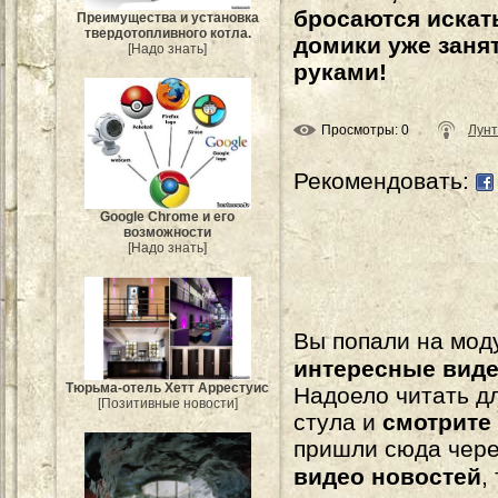
бросаются искать
Преимущества и установка
твердотопливного котла.
домики уже заня
[Надо знать]
руками!
Просмотры
: 0
Лунт
Рекомендовать:
Google Chrome и его
возможности
[Надо знать]
Вы попали на мо
интересные вид
Тюрьма-отель Хетт Аррестуис
Надоело читать 
[Позитивные новости]
стула и
смотрите
пришли сюда чере
видео новостей
,