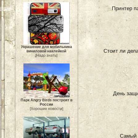
Принтер па
Украшение для мобильника
Стоит ли дела
виниловой наклейкой
[Надо знать]
День защи
Парк Angry Birds построят в
России
[Хорошие новости]
Самый 