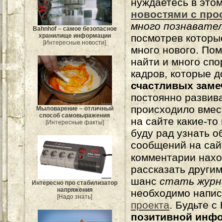
нуждаетесь в это
новостями с про
много познавате
Bahnhof – самое безопасное
посмотрев которы
хранилище информации
[Интересные новости]
много нового. По
найти и много сп
кадров, которые 
счастливых зам
постоянно развива
происходило вмес
Мыловарение – отличный
способ самовыражения
на сайте какие-то
[Интересные факты]
буду рад узнать о
сообщений на сай
комментарии нахо
рассказать другим
шанс
стать журн
Интересно про стабилизатор
напряжения
необходимо напи
[Надо знать]
проекта
. Будьте 
позитивной инф