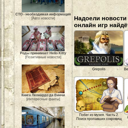
СТО - необходимая информация
Надоели новости
[Авто новости]
онлайн игр найдё
Роды принимает Hello Kitty
[Позитивные новости]
Grepolis
Ве
Книга Леонардо да Винчи
[Интересные факты]
Побег из музея. Часть 2.
Поиск пропавших сокровищ