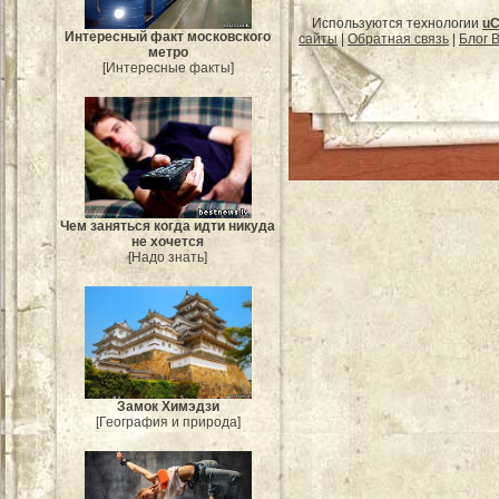
Используются технологии
uC
Интересный факт московского
сайты
|
Обратная связь
|
Блог B
метро
[Интересные факты]
Чем заняться когда идти никуда
не хочется
[Надо знать]
Замок Химэдзи
[География и природа]