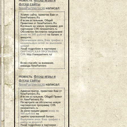
Новость:
Флэш игры и
флэш сайты
NewPartnerscig
написал:
Хозяин сайта, приветик Вам от
NewPartners.Ru
И всем остальным, Общий
Приветики от NewPartners.Ru
Взгляньте на новую программу для
партнеров СРА newpartners.ru
Обсолютно бесплатно предлагаем
всем по 500 рублей
на баланс в
аккаунте.
Оплачиваем весь Ваш трафик с
социальных сетей по высоким
ценам
!
Узнай подробнее в партнерке -
ПАРТНЕРСКАЯ ПРОГРАММА
СРА
http://newpartners.ru/
Всем спасибо за внимание,
команда NewPartners
Новость:
Флэш игры и
флэш сайты
NewPartnerscig
написал:
Администратор, приветики Вам от
NewPartners.Ru
И всем остальным, Общий Привет
от NewPartners.Ru
Посмотрите на обсолютно новую
партнерскую программу СРА
newpartners.ru
За регистрацию дарим
всем по
500 рублей
на
зарегистрированный баланс.
Выкупаем весь Ваш трафик с
сайта за дорого
!
Узнай подробнее в партнерке -