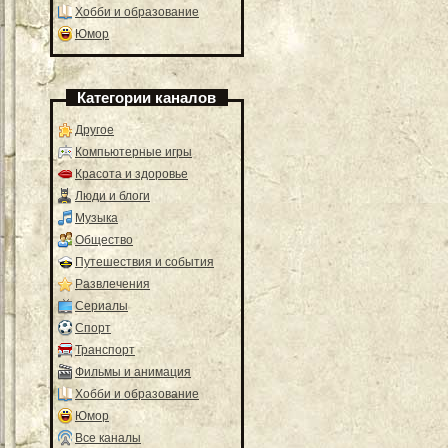
Хобби и образование
Юмор
Категории каналов
Другое
Компьютерные игры
Красота и здоровье
Люди и блоги
Музыка
Общество
Путешествия и события
Развлечения
Сериалы
Спорт
Транспорт
Фильмы и анимация
Хобби и образование
Юмор
Все каналы