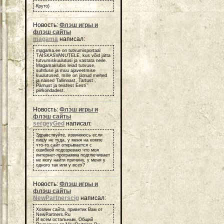
Круто)
Новость:
Флэш игры и
флэш сайты
magama
написал:
magama.ee on tutvumisportaal
TÄISKASVANUTELE, kus võid jätta
tutvumiskuulutusi ja vastata neile.
Magamaklubis leiad tutvuse,
suhtluse ja muu ajaveetmise
kuulutused, mille on jätnud mehed
ja naised Tallinnast, Tartust ,
Pärnust ja teistest Eesti
piirkondadest.
Новость:
Флэш игры и
флэш сайты
sergeyGed
написал:
Здравствуйте, извиняюсь если
пишу не туда, у меня на компе
что-то сайт открывается с
ошибкой подозреваю что моя
интернет-программа подглючивает
не могу найти причину, у меня у
одного так или у всех?
Новость:
Флэш игры и
флэш сайты
NewPartnerscig
написал:
Хозяин сайта, приветик Вам от
NewPartners.Ru
И всем остальным, Общий