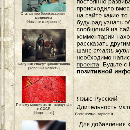
постоянно развива
происходило вмес
Статья про бронхоскопия -
на сайте какие-то
медицина
буду рад узнать о
[Новости о здоровье]
сообщений на сай
комментарии нахо
рассказать другим
шанс
стать журн
необходимо напи
проекта
. Будьте 
Бабушки спасут цивилизацию
[Хорошие новости]
позитивной инф
Язык
: Русский
Почему многие хотят вернуться
Длительность мат
в СССР.
[Надо знать]
Всего комментариев
:
0
Для добавления 