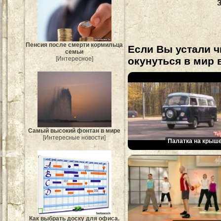
Пенсия после смерти кормильца
Если Вы устали ч
семьи
окунуться в мир 
[Интересное]
Самый высокий фонтан в мире
[Интересные новости]
Палатка на крыше
Как выбрать доску для офиса.