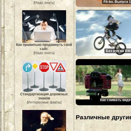
Fit-bo. Выпуск 
[Надо знать]
Как правильно продвинуть свой
сайт.
Без рук на BM
[Надо знать]
Стандартизация дорожных
знаков
Как снимать виде
[Интересные факты]
Различные другие