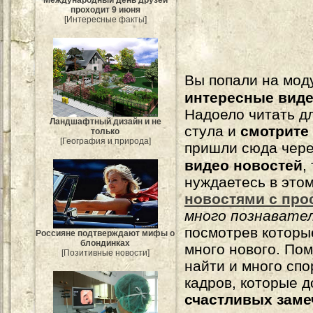
Международный день друзей
проходит 9 июня
[Интересные факты]
Вы попали на мо
интересные вид
Надоело читать 
Ландшафтный дизайн и не
стула и
смотрите
только
[География и природа]
пришли сюда чере
видео новостей
,
нуждаетесь в это
новостями с про
много познавате
посмотрев которы
Россияне подтверждают мифы о
блондинках
много нового. По
[Позитивные новости]
найти и много сп
кадров, которые 
счастливых зам