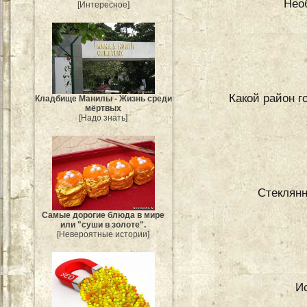
Нео
[Интересное]
Какой район г
Кладбище Манилы - Жизнь среди
мёртвых
[Надо знать]
Стеклянн
Самые дорогие блюда в мире
или "суши в золоте".
[Невероятные истории]
И