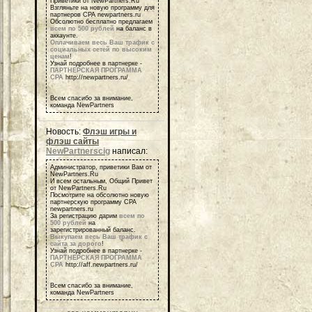
Приветики от NewPartners.Ru
Взгляньте на новую программу для
партнеров СРА newpartners.ru
Обсолютно бесплатно предлагаем
всем по 500 рублей
на баланс в
аккаунте.
Оплачиваем весь Ваш трафик с
социальных сетей по высоким
ценам
!
Узнай подробнее в партнерке -
ПАРТНЕРСКАЯ ПРОГРАММА
СРА
http://newpartners.ru/
Всем спасибо за внимание,
команда NewPartners
Новость:
Флэш игры и
флэш сайты
NewPartnerscig
написал:
Администратор, приветики Вам от
NewPartners.Ru
И всем остальным, Общий Привет
от NewPartners.Ru
Посмотрите на обсолютно новую
партнерскую программу СРА
newpartners.ru
За регистрацию дарим
всем по
500 рублей
на
зарегистрированный баланс.
Выкупаем весь Ваш трафик с
сайта за дорого
!
Узнай подробнее в партнерке -
ПАРТНЕРСКАЯ ПРОГРАММА
СРА
http://aff.newpartners.ru/
Всем спасибо за внимание,
команда NewPartners