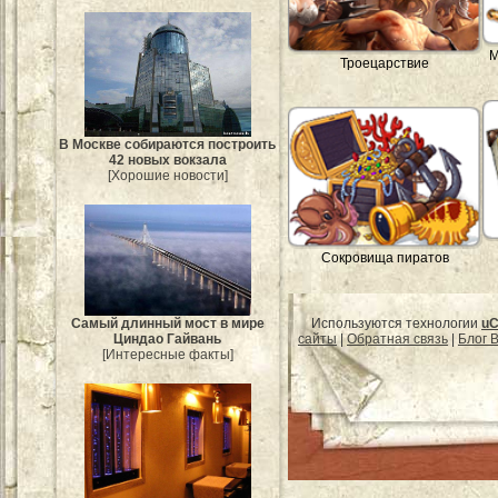
М
Троецарствие
В Москве собираются построить
42 новых вокзала
[Хорошие новости]
Сокровища пиратов
Используются технологии
uC
Самый длинный мост в мире
сайты
|
Обратная связь
|
Блог B
Циндао Гайвань
[Интересные факты]