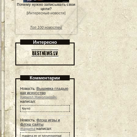
Почему нужно записывать свои
цели?
[Интересные новости]
Топ 100 новостей
Интересно
Комментарии
Новость:
Вышивка гладью
как искусство
Кирилл Николаевич
написал:
Круто)
Новость:
Флэш игры и
флэш сайты
magama
написал:
magama.ee on tutvumisportaal