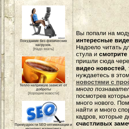
Вы попали на мо
интересные вид
Похудание без физических
нагрузок.
Надоело читать 
[Надо знать]
стула и
смотрите
пришли сюда чере
видео новостей
,
нуждаетесь в это
новостями с про
Тепло напрямую зависит от
много познавате
доброты
[Хорошие новости]
посмотрев которы
много нового. По
найти и много сп
кадров, которые 
счастливых зам
Премудрости SEO оптимизации и
интернет маркетинга