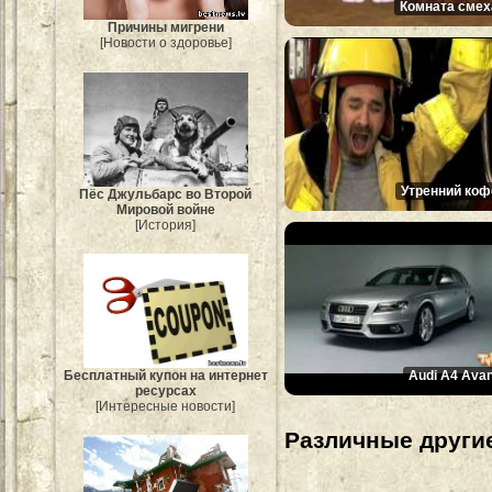
Комната смех
Причины мигрени
[Новости о здоровье]
Утренний коф
Пёс Джульбарс во Второй
Мировой войне
[История]
Audi A4 Avan
Бесплатный купон на интернет
ресурсах
[Интересные новости]
Различные другие