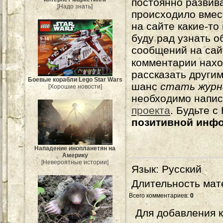
постоянно развива
[Надо знать]
происходило вмес
на сайте какие-то
буду рад узнать о
сообщений на сай
комментарии нахо
рассказать другим
Боевые корабли Lego Star Wars
шанс
стать журн
[Хорошие новости]
необходимо напи
проекта
. Будьте 
позитивной инф
Нападение инопланетян на
Америку
[Невероятные истории]
Язык
: Русский
Длительность мат
Всего комментариев
:
0
Для добавления 