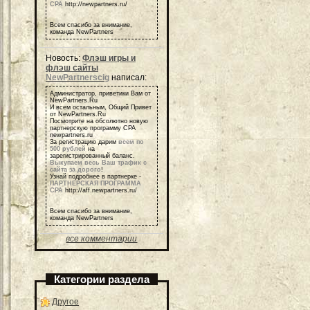
СРА
http://newpartners.ru/
Всем спасибо за внимание,
команда NewPartners
Новость:
Флэш игры и
флэш сайты
NewPartnerscig
написал:
Администратор, приветики Вам от
NewPartners.Ru
И всем остальным, Общий Привет
от NewPartners.Ru
Посмотрите на обсолютно новую
партнерскую программу СРА
newpartners.ru
За регистрацию дарим
всем по
500 рублей
на
зарегистрированный баланс.
Выкупаем весь Ваш трафик с
сайта за дорого
!
Узнай подробнее в партнерке -
ПАРТНЕРСКАЯ ПРОГРАММА
СРА
http://aff.newpartners.ru/
Всем спасибо за внимание,
команда NewPartners
все комментарии
Категории раздела
Другое