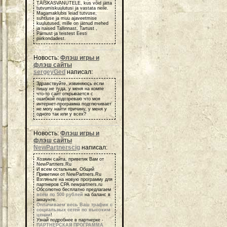
TÄISKASVANUTELE, kus võid jätta
tutvumiskuulutusi ja vastata neile.
Magamaklubis leiad tutvuse,
suhtluse ja muu ajaveetmise
kuulutused, mille on jätnud mehed
ja naised Tallinnast, Tartust ,
Pärnust ja teistest Eesti
piirkondadest.
Новость:
Флэш игры и
флэш сайты
sergeyGed
написал:
Здравствуйте, извиняюсь если
пишу не туда, у меня на компе
что-то сайт открывается с
ошибкой подозреваю что моя
интернет-программа подглючивает
не могу найти причину, у меня у
одного так или у всех?
Новость:
Флэш игры и
флэш сайты
NewPartnerscig
написал:
Хозяин сайта, приветик Вам от
NewPartners.Ru
И всем остальным, Общий
Приветики от NewPartners.Ru
Взгляньте на новую программу для
партнеров СРА newpartners.ru
Обсолютно бесплатно предлагаем
всем по 500 рублей
на баланс в
аккаунте.
Оплачиваем весь Ваш трафик с
социальных сетей по высоким
ценам
!
Узнай подробнее в партнерке -
ПАРТНЕРСКАЯ ПРОГРАММА