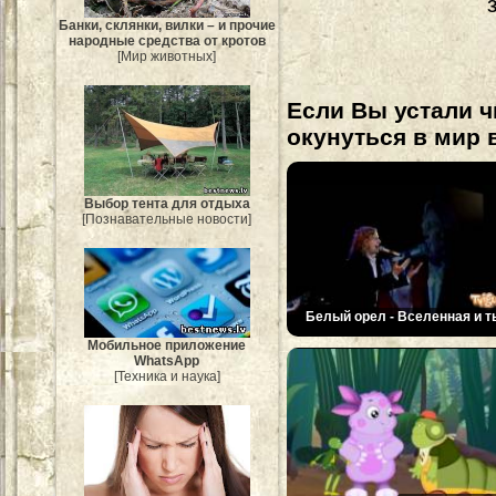
Банки, склянки, вилки – и прочие
народные средства от кротов
[Мир животных]
Если Вы устали ч
окунуться в мир 
Выбор тента для отдыха
[Познавательные новости]
Белый орел - Вселенная и т
Мобильное приложение
WhatsApp
[Техника и наука]