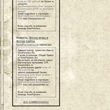
всем по 500 рублей
на баланс в
аккаунте.
Оплачиваем весь Ваш трафик с
социальных сетей по высоким
ценам
!
Узнай подробнее в партнерке -
ПАРТНЕРСКАЯ ПРОГРАММА
СРА
http://newpartners.ru/
Всем спасибо за внимание,
команда NewPartners
Новость:
Флэш игры и
флэш сайты
NewPartnerscig
написал:
Администратор, приветики Вам от
NewPartners.Ru
И всем остальным, Общий Привет
от NewPartners.Ru
Посмотрите на обсолютно новую
партнерскую программу СРА
newpartners.ru
За регистрацию дарим
всем по
500 рублей
на
зарегистрированный баланс.
Выкупаем весь Ваш трафик с
сайта за дорого
!
Узнай подробнее в партнерке -
ПАРТНЕРСКАЯ ПРОГРАММА
СРА
http://aff.newpartners.ru/
Всем спасибо за внимание,
команда NewPartners
все комментарии