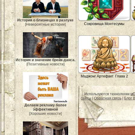
История о близнецах в разлуке
Сокровища Монтесумы
[Невероятные истории]
История и значение брейк-данса.
[Позитивные новости]
Маджонг Артефакт. Глава 2
Используются технологии
uC
сайты
|
Обратная связь
|
Блог B
Делаем рекламу более
эффективной
[Хорошие новости]