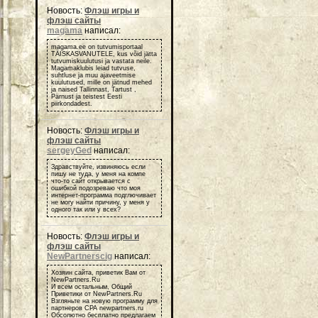
Новость:
Флэш игры и
флэш сайты
magama
написал:
magama.ee on tutvumisportaal
TÄISKASVANUTELE, kus võid jätta
tutvumiskuulutusi ja vastata neile.
Magamaklubis leiad tutvuse,
suhtluse ja muu ajaveetmise
kuulutused, mille on jätnud mehed
ja naised Tallinnast, Tartust ,
Pärnust ja teistest Eesti
piirkondadest.
Новость:
Флэш игры и
флэш сайты
sergeyGed
написал:
Здравствуйте, извиняюсь если
пишу не туда, у меня на компе
что-то сайт открывается с
ошибкой подозреваю что моя
интернет-программа подглючивает
не могу найти причину, у меня у
одного так или у всех?
Новость:
Флэш игры и
флэш сайты
NewPartnerscig
написал:
Хозяин сайта, приветик Вам от
NewPartners.Ru
И всем остальным, Общий
Приветики от NewPartners.Ru
Взгляньте на новую программу для
партнеров СРА newpartners.ru
Обсолютно бесплатно предлагаем