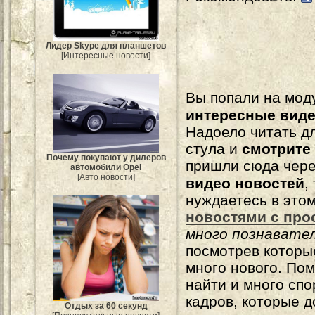
Лидер Skype для планшетов
[Интересные новости]
Вы попали на мо
интересные вид
Надоело читать 
стула и
смотрите
Почему покупают у дилеров
пришли сюда чере
автомобили Opel
[Авто новости]
видео новостей
,
нуждаетесь в это
новостями с про
много познавате
посмотрев которы
много нового. По
найти и много сп
кадров, которые 
Отдых за 60 секунд