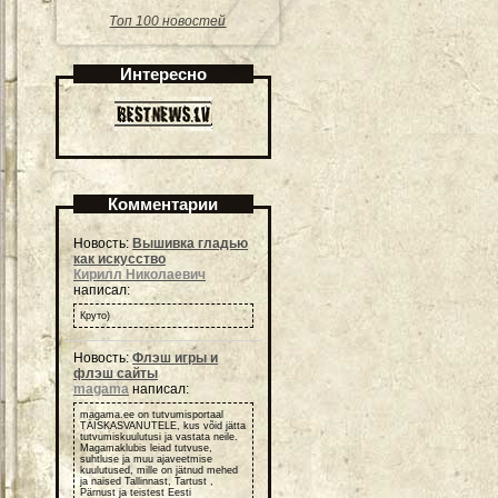
Топ 100 новостей
Интересно
Комментарии
Новость:
Вышивка гладью
как искусство
Кирилл Николаевич
написал:
Круто)
Новость:
Флэш игры и
флэш сайты
magama
написал:
magama.ee on tutvumisportaal
TÄISKASVANUTELE, kus võid jätta
tutvumiskuulutusi ja vastata neile.
Magamaklubis leiad tutvuse,
suhtluse ja muu ajaveetmise
kuulutused, mille on jätnud mehed
ja naised Tallinnast, Tartust ,
Pärnust ja teistest Eesti