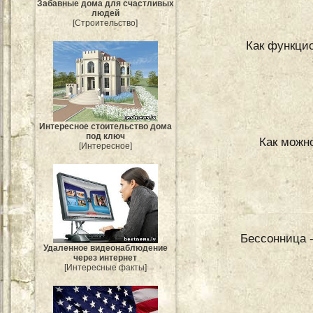
Забавные дома для счастливых
людей
[Строительство]
Как функци
Интересное стоительство дома
под ключ
Как можн
[Интересное]
Бессонница -
Удаленное видеонаблюдение
через интернет
[Интересные факты]