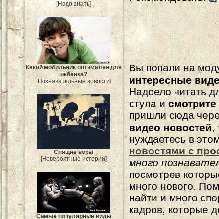
[Надо знать]
Вы попали на мо
Какой мобильник оптимален для
ребёнка?
интересные вид
[Познавательные новости]
Надоело читать 
стула и
смотрите
пришли сюда чере
видео новостей
,
нуждаетесь в это
новостями с про
Спящие воры
[Невероятные истории]
много познавате
посмотрев которы
много нового. По
найти и много сп
кадров, которые 
Самые популярные виды