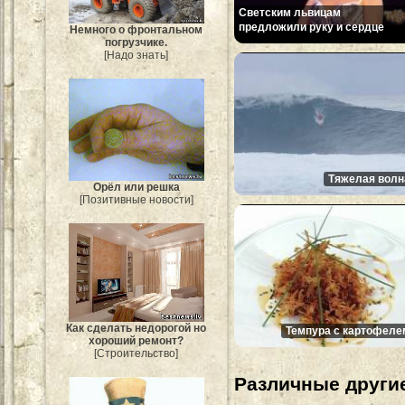
Cветским львицам
предложили руку и сердце
Немного о фронтальном
погрузчике.
[Надо знать]
Тяжелая волн
Орёл или решка
[Позитивные новости]
Как сделать недорогой но
Темпура с картофеле
хороший ремонт?
[Строительство]
Различные другие