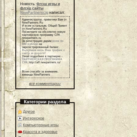
Новость:
Флэш игры и
флэш сайты
NewPartnerscig
написал:
Администратор, приветики Вам от
NewPartners.Ru
И всем остальным, Общий Привет
от NewPartners.Ru
Посмотрите на обсолютно новую
партнерскую программу СРА
newpartners.ru
За регистрацию дарим
всем по
500 рублей
на
зарегистрированный баланс.
Выкупаем весь Ваш трафик с
сайта за дорого
!
Узнай подробнее в партнерке -
ПАРТНЕРСКАЯ ПРОГРАММА
СРА
http://aff.newpartners.ru/
Всем спасибо за внимание,
команда NewPartners
все комментарии
Категории раздела
Другое
Интересное
Компьютерные игры
Красота и здоровье