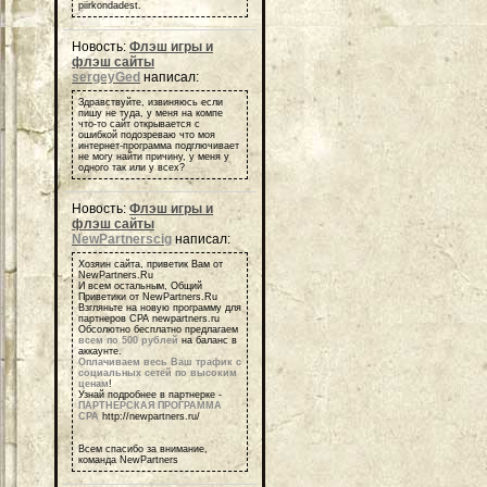
piirkondadest.
Новость:
Флэш игры и
флэш сайты
sergeyGed
написал:
Здравствуйте, извиняюсь если
пишу не туда, у меня на компе
что-то сайт открывается с
ошибкой подозреваю что моя
интернет-программа подглючивает
не могу найти причину, у меня у
одного так или у всех?
Новость:
Флэш игры и
флэш сайты
NewPartnerscig
написал:
Хозяин сайта, приветик Вам от
NewPartners.Ru
И всем остальным, Общий
Приветики от NewPartners.Ru
Взгляньте на новую программу для
партнеров СРА newpartners.ru
Обсолютно бесплатно предлагаем
всем по 500 рублей
на баланс в
аккаунте.
Оплачиваем весь Ваш трафик с
социальных сетей по высоким
ценам
!
Узнай подробнее в партнерке -
ПАРТНЕРСКАЯ ПРОГРАММА
СРА
http://newpartners.ru/
Всем спасибо за внимание,
команда NewPartners