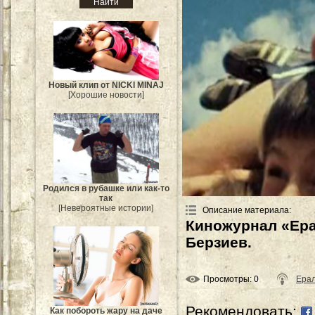
Новый клип от NICKI MINAJ
[Хорошие новости]
Родился в рубашке или как-то
так
[Невероятные истории]
Описание материала
:
Киножурнал «Ера
Берзиев.
Просмотры
: 0
Ера
Рекомендовать:
Как побороть жару на даче