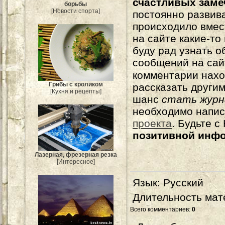
счастливых зам
борьбы
[Новости спорта]
постоянно развива
происходило вмес
на сайте какие-то
буду рад узнать о
сообщений на сай
комментарии нахо
Грибы с кроликом
рассказать другим
[Кухня и рецепты]
шанс
стать журн
необходимо напи
проекта
. Будьте 
позитивной инф
Лазерная, фрезерная резка
[Интересное]
Язык
: Русский
Длительность мат
Всего комментариев
:
0