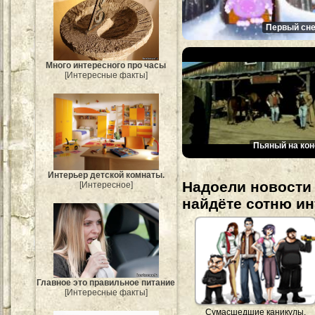
Первый сне
Много интересного про часы
[Интересные факты]
Пьяный на кон
Интерьер детской комнаты.
Надоели новости 
[Интересное]
найдёте сотню и
Главное это правильное питание
[Интересные факты]
Сумасшедшие каникулы.