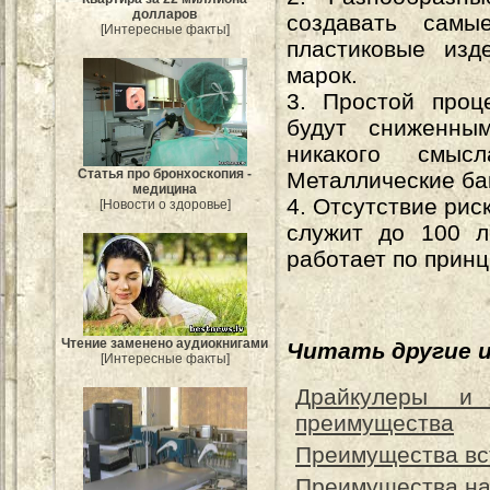
долларов
создавать сам
[Интересные факты]
пластиковые изд
марок.
3. Простой проц
будут сниженным
никакого смыс
Статья про бронхоскопия -
Металлические бак
медицина
4. Отсутствие рис
[Новости о здоровье]
служит до 100 л
работает по прин
Чтение заменено аудиокнигами
Читать другие 
[Интересные факты]
Драйкулеры и
преимущества
Преимущества вс
Преимущества на