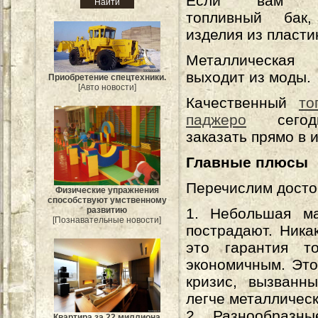
Если вам по
топливный бак,
изделия из пласти
Металлическая
выходит из моды.
Приобретение спецтехники.
[Авто новости]
Качественный
то
паджеро
сегод
заказать прямо в 
Главные плюсы
Перечислим досто
Физические упражнения
способствуют умственному
1. Небольшая ма
развитию
[Познавательные новости]
пострадают. Ника
это гарантия т
экономичным. Это
кризис, вызванн
легче металлическ
2. Разнообразн
Квартира за 22 миллиона