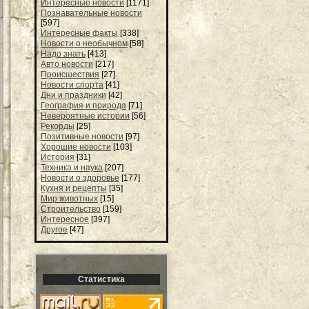
Интересные новости
[1171]
Познавательные новости
[597]
Интересные факты
[338]
Новости о необычном
[58]
Надо знать
[413]
Авто новости
[217]
Происшествия
[27]
Новости спорта
[41]
Дни и праздники
[42]
География и природа
[71]
Невероятные истории
[56]
Рекорды
[25]
Позитивные новости
[97]
Хорошие новости
[103]
История
[31]
Техника и наука
[207]
Новости о здоровье
[177]
Кухня и рецепты
[35]
Мир животных
[15]
Строительство
[159]
Интересное
[397]
Другое
[47]
Статистика