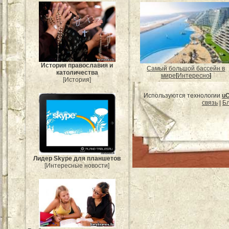
История православия и
Самый большой бассейн в
католичества
мире
[
Интересно
]
[История]
Используются технологии
u
связь
|
Бл
Лидер Skype для планшетов
[Интересные новости]