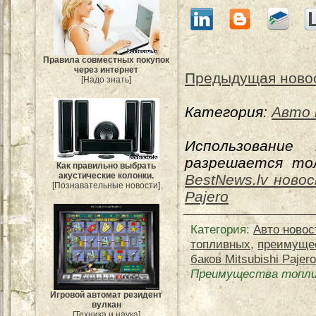
Правила совместных покупок
через интернет
Предыдущая ново
[Надо знать]
Категория:
Авто 
Использование
разрешается тол
Как правильно выбрать
акустические колонки.
BestNews.lv ново
[Познавательные новости]
Pajero
Категория
:
Авто новос
топливных
,
преимуще
баков Mitsubishi Pajero
Преимущества топливн
Игровой автомат резидент
вулкан
[Техника и наука]