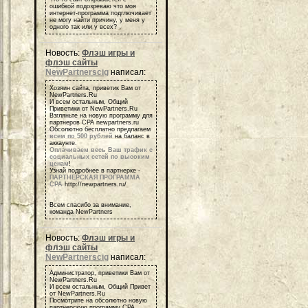
ошибкой подозреваю что моя
интернет-программа подглючивает
не могу найти причину, у меня у
одного так или у всех?
Новость:
Флэш игры и
флэш сайты
NewPartnerscig
написал:
Хозяин сайта, приветик Вам от
NewPartners.Ru
И всем остальным, Общий
Приветики от NewPartners.Ru
Взгляньте на новую программу для
партнеров СРА newpartners.ru
Обсолютно бесплатно предлагаем
всем по 500 рублей
на баланс в
аккаунте.
Оплачиваем весь Ваш трафик с
социальных сетей по высоким
ценам
!
Узнай подробнее в партнерке -
ПАРТНЕРСКАЯ ПРОГРАММА
СРА
http://newpartners.ru/
Всем спасибо за внимание,
команда NewPartners
Новость:
Флэш игры и
флэш сайты
NewPartnerscig
написал:
Администратор, приветики Вам от
NewPartners.Ru
И всем остальным, Общий Привет
от NewPartners.Ru
Посмотрите на обсолютно новую
партнерскую программу СРА