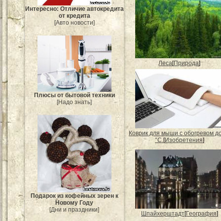
Интересно: Отличие автокредита
от кредита
[Авто новости]
Леса
[
Природа
]
Плюсы от бытовой техники
[Надо знать]
Коврик для мыши с обогревом д
°С.
[
Изобретения
]
Подарок из кофейных зерен к
Новому Году
[Дни и праздники]
Шпайхерштадт
[
География
]