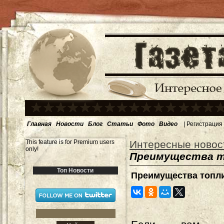
Главная
Новости
Блог
Статьи
Фото
Видео
|
Регистрация
This feature is for Premium users
Интересные новос
only!
Преимущества то
Топ Новости
Преимущества топлив