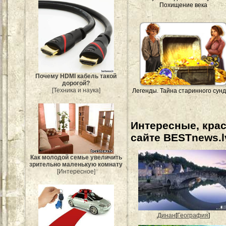
Похищение века
Почему HDMI кабель такой
дорогой?
[Техника и наука]
Легенды. Тайна старинного сунд
Интересные, кра
сайте BESTnews.l
Как молодой семье увеличить
зрительно маленькую комнату
[Интересное]
Динан
[
География
]