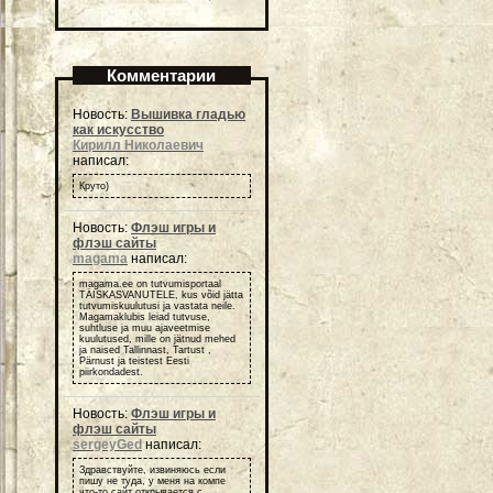
Комментарии
Новость:
Вышивка гладью
как искусство
Кирилл Николаевич
написал:
Круто)
Новость:
Флэш игры и
флэш сайты
magama
написал:
magama.ee on tutvumisportaal
TÄISKASVANUTELE, kus võid jätta
tutvumiskuulutusi ja vastata neile.
Magamaklubis leiad tutvuse,
suhtluse ja muu ajaveetmise
kuulutused, mille on jätnud mehed
ja naised Tallinnast, Tartust ,
Pärnust ja teistest Eesti
piirkondadest.
Новость:
Флэш игры и
флэш сайты
sergeyGed
написал:
Здравствуйте, извиняюсь если
пишу не туда, у меня на компе
что-то сайт открывается с