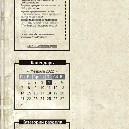
newpartners.ru
За регистрацию дарим
всем по
500 рублей
на
зарегистрированный баланс.
Выкупаем весь Ваш трафик с
сайта за дорого
!
Узнай подробнее в партнерке -
ПАРТНЕРСКАЯ ПРОГРАММА
СРА
http://aff.newpartners.ru/
Всем спасибо за внимание,
команда NewPartners
все комментарии
Календарь
«
Февраль 2022
»
Пн
Вт
Ср
Чт
Пт
Сб
Вс
1
2
3
4
5
6
7
8
9
10
11
12
13
14
15
16
17
18
19
20
21
22
23
24
25
26
27
28
Категории раздела