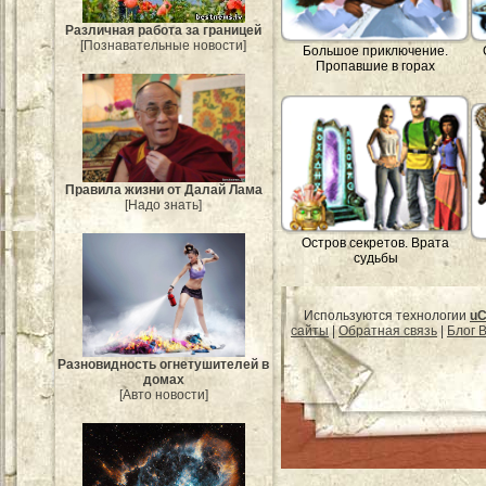
Различная работа за границей
[Познавательные новости]
Большое приключение.
Пропавшие в горах
Правила жизни от Далай Лама
[Надо знать]
Остров секретов. Врата
судьбы
Используются технологии
uC
сайты
|
Обратная связь
|
Блог B
Разновидность огнетушителей в
домах
[Авто новости]