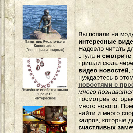
Вы попали на мо
интересные вид
Памятник Русалочке в
Копенгагене
Надоело читать 
[География и природа]
стула и
смотрите
пришли сюда чере
видео новостей
,
нуждаетесь в это
новостями с про
Лечебные свойства камня
много познавате
"Гранат".
посмотрев которы
[Интересное]
много нового. По
найти и много сп
кадров, которые 
счастливых зам