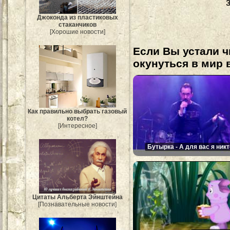
Джоконда из пластиковых
стаканчиков
[Хорошие новости]
Если Вы устали ч
окунуться в мир 
Как правильно выбрать газовый
котел?
[Интересное]
Бутырка - А для вас я никт
Цитаты Альберта Эйнштейна
[Познавательные новости]