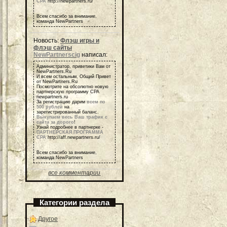
СРА
http://newpartners.ru/
Всем спасибо за внимание,
команда NewPartners
Новость:
Флэш игры и
флэш сайты
NewPartnerscig
написал:
Администратор, приветики Вам от
NewPartners.Ru
И всем остальным, Общий Привет
от NewPartners.Ru
Посмотрите на обсолютно новую
партнерскую программу СРА
newpartners.ru
За регистрацию дарим
всем по
500 рублей
на
зарегистрированный баланс.
Выкупаем весь Ваш трафик с
сайта за дорого
!
Узнай подробнее в партнерке -
ПАРТНЕРСКАЯ ПРОГРАММА
СРА
http://aff.newpartners.ru/
Всем спасибо за внимание,
команда NewPartners
все комментарии
Категории раздела
Другое