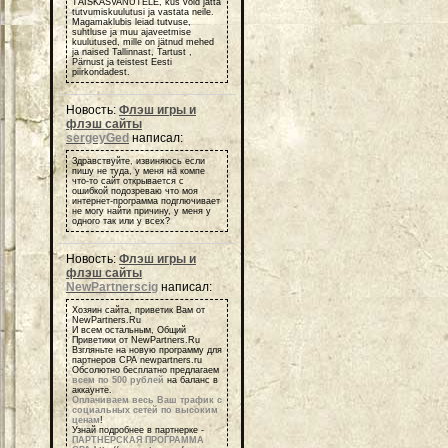
TÄISKASVANUTELE, kus võid jätta
tutvumiskuulutusi ja vastata neile.
Magamaklubis leiad tutvuse,
suhtluse ja muu ajaveetmise
kuulutused, mille on jätnud mehed
ja naised Tallinnast, Tartust ,
Pärnust ja teistest Eesti
piirkondadest.
Новость:
Флэш игры и
флэш сайты
sergeyGed
написал:
Здравствуйте, извиняюсь если
пишу не туда, у меня на компе
что-то сайт открывается с
ошибкой подозреваю что моя
интернет-программа подглючивает
не могу найти причину, у меня у
одного так или у всех?
Новость:
Флэш игры и
флэш сайты
NewPartnerscig
написал:
Хозяин сайта, приветик Вам от
NewPartners.Ru
И всем остальным, Общий
Приветики от NewPartners.Ru
Взгляньте на новую программу для
партнеров СРА newpartners.ru
Обсолютно бесплатно предлагаем
всем по 500 рублей
на баланс в
аккаунте.
Оплачиваем весь Ваш трафик с
социальных сетей по высоким
ценам
!
Узнай подробнее в партнерке -
ПАРТНЕРСКАЯ ПРОГРАММА