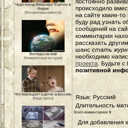
постоянно развива
Чудо-поезд Maharajas’ Express в
происходило вмес
Индии
[Интересные новости]
на сайте какие-то
буду рад узнать о
сообщений на сай
комментарии нахо
рассказать другим
шанс
стать журн
Взгляды на мир
необходимо напи
[Невероятные истории]
проекта
. Будьте 
позитивной инф
Что порождает в детях агрессию.
Язык
: Русский
[Надо знать]
Длительность мат
Всего комментариев
:
0
Для добавления 