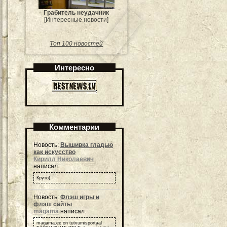
Грабитель неудачник
[Интересные новости]
Топ 100 новостей
Интересно
Комментарии
Новость:
Вышивка гладью
как искусство
Кирилл Николаевич
написал:
Круто)
Новость:
Флэш игры и
флэш сайты
magama
написал:
magama.ee on tutvumisportaal