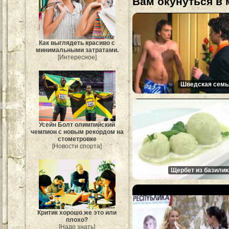
Вам окунуться в 
Как выглядеть красиво с
минимальными затратами.
[Интересное]
Шведская семь
Усейн Болт олимпийский
чемпион с новым рекордом на
стометровке
[Новости спорта]
Щербет из базилик
Критик хорошо же это или
плохо?
[Надо знать]