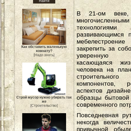
В 21-ом веке
многочисленными
технологиями
развивающимся п
мебелестроен
Как обставить маленькую
закрепить за соб
комнату?
уверенную 
[Надо знать]
касающаяся жиз
человека на пла
строительного 
компонентов, 
аспектов дизайн
образцы бытовой
Строй мусор нужно убирать так
же
современного пот
[Строительство]
Повседневная ру
некогда величес
привычной обыде