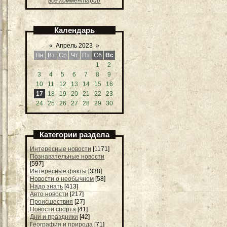
все комментарии
Календарь
«
Апрель 2023
»
Пн
Вт
Ср
Чт
Пт
Сб
Вс
1
2
3
4
5
6
7
8
9
10
11
12
13
14
15
16
17
18
19
20
21
22
23
24
25
26
27
28
29
30
Категории раздела
Интересные новости
[1171]
Познавательные новости
[597]
Интересные факты
[338]
Новости о необычном
[58]
Надо знать
[413]
Авто новости
[217]
Происшествия
[27]
Новости спорта
[41]
Дни и праздники
[42]
География и природа
[71]