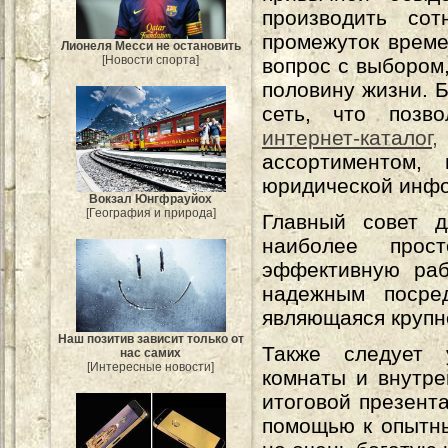
производить со
промежуток време
Лионеля Месси не остановить
[Новости спорта]
вопрос с выбором,
половину жизни. Б
сеть, что позв
интернет-каталог,
ассортиментом, 
юридической инф
Вокзал Юнгфрауйох
[География и природа]
Главный совет 
наиболее прост
эффективную раб
надежным посре
являющаяся крупн
Наш позитив зависит только от
Также следует 
нас самих
[Интересные новости]
комнаты и внутре
итоговой презент
помощью к опытны