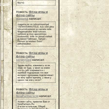
Круто)
Новость:
Флэш игры и
флэш сайты
magama
написал:
magama.ee on tutvumisportaal
TÄISKASVANUTELE, kus võid jätta
tutvumiskuulutusi ja vastata neile.
Magamaklubis leiad tutvuse,
suhtluse ja muu ajaveetmise
kuulutused, mille on jätnud mehed
ja naised Tallinnast, Tartust ,
Pärnust ja teistest Eesti
piirkondadest.
Новость:
Флэш игры и
флэш сайты
sergeyGed
написал:
Здравствуйте, извиняюсь если
пишу не туда, у меня на компе
что-то сайт открывается с
ошибкой подозреваю что моя
интернет-программа подглючивает
не могу найти причину, у меня у
одного так или у всех?
Новость:
Флэш игры и
флэш сайты
NewPartnerscig
написал:
Хозяин сайта, приветик Вам от
NewPartners.Ru
И всем остальным, Общий