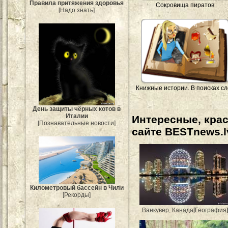
Правила притяжения здоровья
Сокровища пиратов
[Надо знать]
Книжные истории. В поисках с
День защиты чёрных котов в
Италии
Интересные, кра
[Познавательные новости]
сайте BESTnews.l
Километровый бассейн в Чили
[Рекорды]
Ванкувер, Канада
[
География