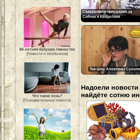
Саакашвили приударил за
Собчак и Канделаки
86-летняя бабушка гимнастка
[Новости о необычном]
Ток-Шоу Алевтины Сухоле
Надоели новости 
найдёте сотню и
Что такое лень?
[Познавательные новости]