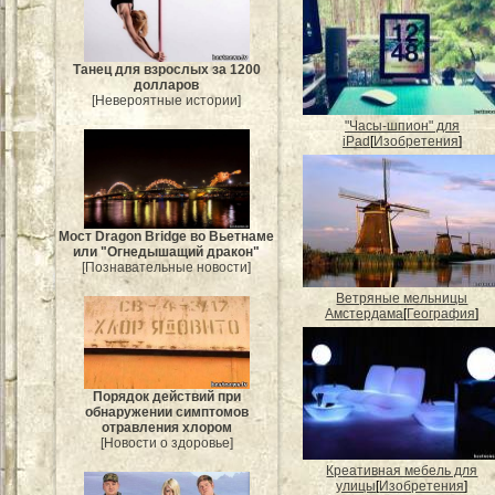
Танец для взрослых за 1200
долларов
[Невероятные истории]
"Часы-шпион" для
iPad
[
Изобретения
]
Мост Dragon Bridge во Вьетнаме
или "Огнедышащий дракон"
[Познавательные новости]
Ветряные мельницы
Амстердама
[
География
]
Порядок действий при
обнаружении симптомов
отравления хлором
[Новости о здоровье]
Креативная мебель для
улицы
[
Изобретения
]