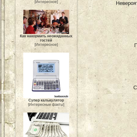
[Интересное]
Невероя
Как накормить неожиданных
гостей
П
[Интересное]
С
Супер калькулятор
[Интересные факты]