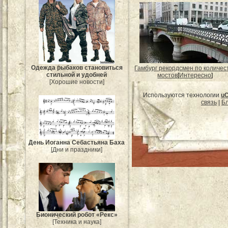
Одежда рыбаков становиться
Гамбург рекордсмен по количес
стильной и удобней
мостов
[
Интересно
]
[Хорошие новости]
Используются технологии
u
связь
|
Бл
День Иоганна Себастьяна Баха
[Дни и праздники]
Бионический робот «Рекс»
[Техника и наука]