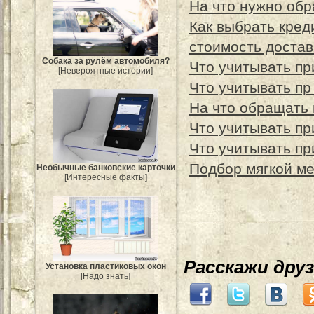
На что нужно обр
Как выбрать кред
стоимость достав
Собака за рулём автомобиля?
Что учитывать пр
[Невероятные истории]
Что учитывать пр
На что обращать 
Что учитывать пр
Что учитывать пр
Подбор мягкой ме
Необычные банковские карточки
[Интересные факты]
Расскажи дру
Установка пластиковых окон
[Надо знать]