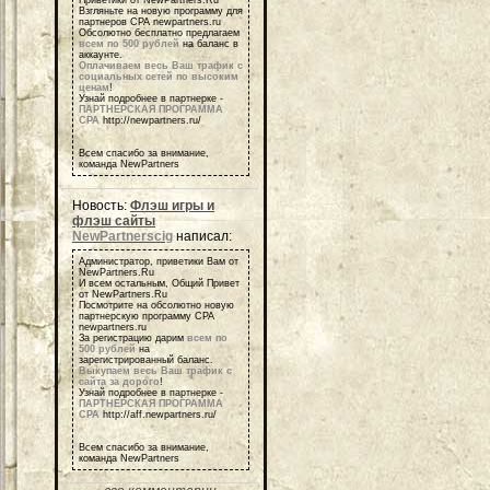
Приветики от NewPartners.Ru
Взгляньте на новую программу для
партнеров СРА newpartners.ru
Обсолютно бесплатно предлагаем
всем по 500 рублей
на баланс в
аккаунте.
Оплачиваем весь Ваш трафик с
социальных сетей по высоким
ценам
!
Узнай подробнее в партнерке -
ПАРТНЕРСКАЯ ПРОГРАММА
СРА
http://newpartners.ru/
Всем спасибо за внимание,
команда NewPartners
Новость:
Флэш игры и
флэш сайты
NewPartnerscig
написал:
Администратор, приветики Вам от
NewPartners.Ru
И всем остальным, Общий Привет
от NewPartners.Ru
Посмотрите на обсолютно новую
партнерскую программу СРА
newpartners.ru
За регистрацию дарим
всем по
500 рублей
на
зарегистрированный баланс.
Выкупаем весь Ваш трафик с
сайта за дорого
!
Узнай подробнее в партнерке -
ПАРТНЕРСКАЯ ПРОГРАММА
СРА
http://aff.newpartners.ru/
Всем спасибо за внимание,
команда NewPartners