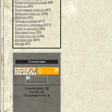
Невероятные истории
[56]
Рекорды
[25]
Позитивные новости
[97]
Хорошие новости
[103]
История
[31]
Техника и наука
[207]
Новости о здоровье
[177]
Кухня и рецепты
[35]
Мир животных
[15]
Строительство
[159]
Интересное
[397]
Другое
[47]
Статистика
Онлайн всего:
12
Гостей:
12
Пользователей:
0