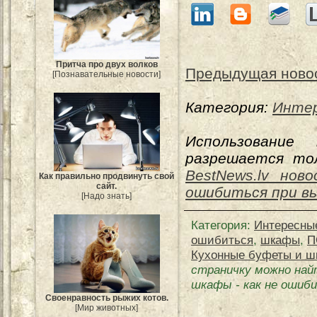
Притча про двух волков
Предыдущая ново
[Познавательные новости]
Категория:
Интер
Использование
разрешается тол
BestNews.lv нов
Как правильно продвинуть свой
сайт.
ошибиться при вы
[Надо знать]
Категория
:
Интересны
ошибиться
,
шкафы
,
П
Кухонные буфеты и шк
страничку можно най
шкафы - как не ошиб
Своенравность рыжих котов.
[Мир животных]