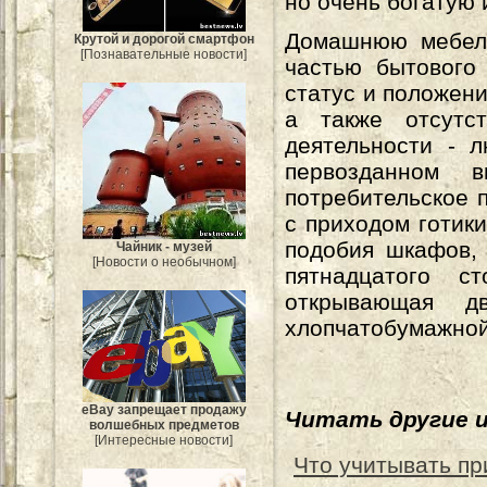
но очень богатую
Домашнюю мебель
Крутой и дорогой смартфон
[Познавательные новости]
частью бытового
статус и положени
а также отсутс
деятельности - 
первозданном 
потребительское 
с приходом готик
подобия шкафов,
Чайник - музей
[Новости о необычном]
пятнадцатого ст
открывающая д
хлопчатобумажной
eBay запрещает продажу
Читать другие 
волшебных предметов
[Интересные новости]
Что учитывать п