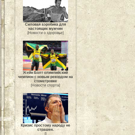
Силовая аэробика для
настоящих мужчин
[Новости о здоровье]
Усейн Болт олимпийский
чемпион с новым рекордом на
стометровке
[Новости спорта]
Кризис простому народу не
страшен.
[]