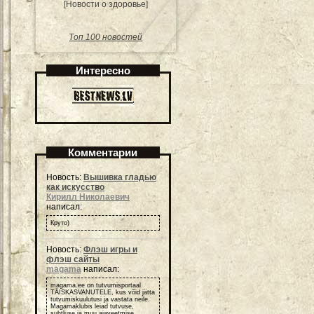
[Новости о здоровье]
Топ 100 новостей
Интересно
Комментарии
Новость:
Вышивка гладью
как искусство
Кирилл Николаевич
написал:
Круто)
Новость:
Флэш игры и
флэш сайты
magama
написал:
magama.ee on tutvumisportaal
TÄISKASVANUTELE, kus võid jätta
tutvumiskuulutusi ja vastata neile.
Magamaklubis leiad tutvuse,
suhtluse ja muu ajaveetmise