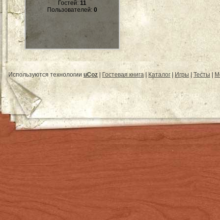
Гостей:
11
Пользователей:
0
Используются технологии
uCoz
|
Гостевая книга
|
Каталог
|
Игры
|
Тесты
|
М