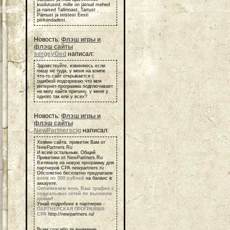
kuulutused, mille on jätnud mehed
ja naised Tallinnast, Tartust ,
Pärnust ja teistest Eesti
piirkondadest.
Новость:
Флэш игры и
флэш сайты
sergeyGed
написал:
Здравствуйте, извиняюсь если
пишу не туда, у меня на компе
что-то сайт открывается с
ошибкой подозреваю что моя
интернет-программа подглючивает
не могу найти причину, у меня у
одного так или у всех?
Новость:
Флэш игры и
флэш сайты
NewPartnerscig
написал:
Хозяин сайта, приветик Вам от
NewPartners.Ru
И всем остальным, Общий
Приветики от NewPartners.Ru
Взгляньте на новую программу для
партнеров СРА newpartners.ru
Обсолютно бесплатно предлагаем
всем по 500 рублей
на баланс в
аккаунте.
Оплачиваем весь Ваш трафик с
социальных сетей по высоким
ценам
!
Узнай подробнее в партнерке -
ПАРТНЕРСКАЯ ПРОГРАММА
СРА
http://newpartners.ru/
Всем спасибо за внимание,