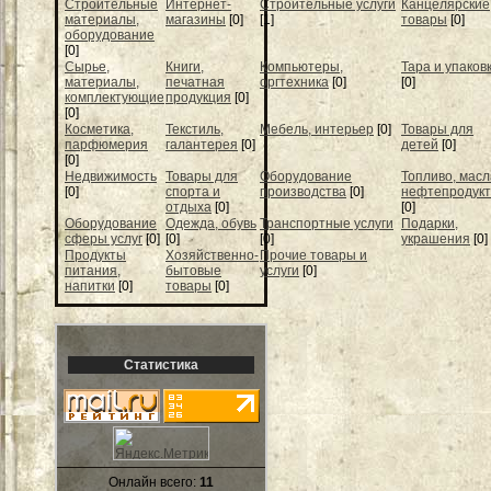
Строительные
Интернет-
Строительные услуги
Канцелярские
материалы,
магазины
[0]
[1]
товары
[0]
оборудование
[0]
Сырье,
Книги,
Компьютеры,
Тара и упаков
материалы,
печатная
оргтехника
[0]
[0]
комплектующие
продукция
[0]
[0]
Косметика,
Текстиль,
Мебель, интерьер
[0]
Товары для
парфюмерия
галантерея
[0]
детей
[0]
[0]
Недвижимость
Товары для
Оборудование
Топливо, масл
[0]
спорта и
производства
[0]
нефтепродук
отдыха
[0]
[0]
Оборудование
Одежда, обувь
Транспортные услуги
Подарки,
сферы услуг
[0]
[0]
[0]
украшения
[0]
Продукты
Хозяйственно-
Прочие товары и
питания,
бытовые
услуги
[0]
напитки
[0]
товары
[0]
Статистика
Онлайн всего:
11