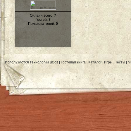
Онлайн всего:
7
Гостей:
7
Пользователей:
0
Используются технологии
uCoz
|
Гостевая книга
|
Каталог
|
Игры
|
Тесты
|
М