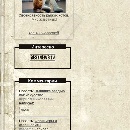
Своенравность рыжих котов.
[Мир животных]
Топ 100 новостей
Интересно
Комментарии
Новость:
Вышивка гладью
как искусство
Кирилл Николаевич
написал:
Круто)
Новость:
Флэш игры и
флэш сайты
magama
написал: