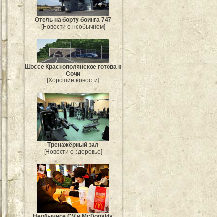
Отель на борту боинга 747
[Новости о необычном]
Шоссе Краснополянское готова к
Сочи
[Хорошие новости]
Тренажёрный зал
[Новости о здоровье]
Необычное CV в McDonalds