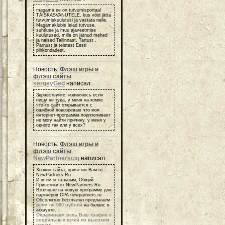
magama.ee on tutvumisportaal
TÄISKASVANUTELE, kus võid jätta
tutvumiskuulutusi ja vastata neile.
Magamaklubis leiad tutvuse,
suhtluse ja muu ajaveetmise
kuulutused, mille on jätnud mehed
ja naised Tallinnast, Tartust ,
Pärnust ja teistest Eesti
piirkondadest.
Новость:
Флэш игры и
флэш сайты
sergeyGed
написал:
Здравствуйте, извиняюсь если
пишу не туда, у меня на компе
что-то сайт открывается с
ошибкой подозреваю что моя
интернет-программа подглючивает
не могу найти причину, у меня у
одного так или у всех?
Новость:
Флэш игры и
флэш сайты
NewPartnerscig
написал:
Хозяин сайта, приветик Вам от
NewPartners.Ru
И всем остальным, Общий
Приветики от NewPartners.Ru
Взгляньте на новую программу для
партнеров СРА newpartners.ru
Обсолютно бесплатно предлагаем
всем по 500 рублей
на баланс в
аккаунте.
Оплачиваем весь Ваш трафик с
социальных сетей по высоким