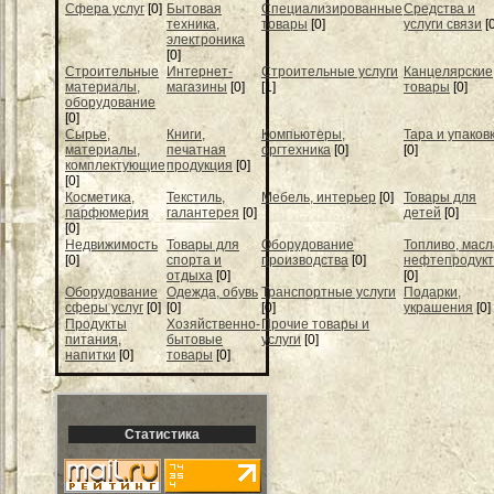
Cфера услуг
[0]
Бытовая
Специализированные
Средства и
техника,
товары
[0]
услуги связи
[
электроника
[0]
Строительные
Интернет-
Строительные услуги
Канцелярские
материалы,
магазины
[0]
[1]
товары
[0]
оборудование
[0]
Сырье,
Книги,
Компьютеры,
Тара и упаков
материалы,
печатная
оргтехника
[0]
[0]
комплектующие
продукция
[0]
[0]
Косметика,
Текстиль,
Мебель, интерьер
[0]
Товары для
парфюмерия
галантерея
[0]
детей
[0]
[0]
Недвижимость
Товары для
Оборудование
Топливо, масл
[0]
спорта и
производства
[0]
нефтепродук
отдыха
[0]
[0]
Оборудование
Одежда, обувь
Транспортные услуги
Подарки,
сферы услуг
[0]
[0]
[0]
украшения
[0]
Продукты
Хозяйственно-
Прочие товары и
питания,
бытовые
услуги
[0]
напитки
[0]
товары
[0]
Статистика