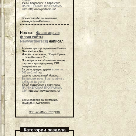
ценам
!
Узнай подробнее в партнерке -
ПАРТНЕРСКАЯ ПРОГРАММА
СРА
http://newpartners.ru/
Всем спасибо за внимание,
команда NewPartners
Новость:
Флэш игры и
флэш сайты
NewPartnerscig
написал:
Администратор, приветики Вам от
NewPartners.Ru
И всем остальным, Общий Привет
от NewPartners.Ru
Посмотрите на обсолютно новую
партнерскую программу СРА
newpartners.ru
За регистрацию дарим
всем по
500 рублей
на
зарегистрированный баланс.
Выкупаем весь Ваш трафик с
сайта за дорого
!
Узнай подробнее в партнерке -
ПАРТНЕРСКАЯ ПРОГРАММА
СРА
http://aff.newpartners.ru/
Всем спасибо за внимание,
команда NewPartners
все комментарии
Категории раздела