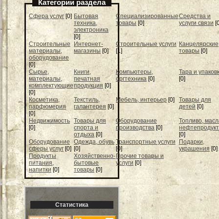
Категории раздела
Cфера услуг
[0]
Бытовая
Специализированные
Средства и
техника,
товары
[0]
услуги связи
[
электроника
[0]
Строительные
Интернет-
Строительные услуги
Канцелярские
материалы,
магазины
[0]
[1]
товары
[0]
оборудование
[0]
Сырье,
Книги,
Компьютеры,
Тара и упаков
материалы,
печатная
оргтехника
[0]
[0]
комплектующие
продукция
[0]
[0]
Косметика,
Текстиль,
Мебель, интерьер
[0]
Товары для
парфюмерия
галантерея
[0]
детей
[0]
[0]
Недвижимость
Товары для
Оборудование
Топливо, масл
[0]
спорта и
производства
[0]
нефтепродук
отдыха
[0]
[0]
Оборудование
Одежда, обувь
Транспортные услуги
Подарки,
сферы услуг
[0]
[0]
[0]
украшения
[0]
Продукты
Хозяйственно-
Прочие товары и
питания,
бытовые
услуги
[0]
напитки
[0]
товары
[0]
Статистика