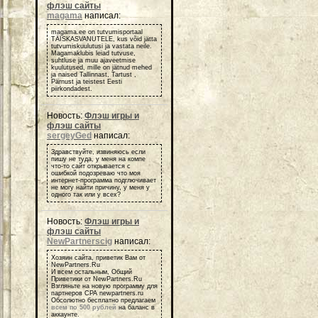
флэш сайты
magama
написал:
magama.ee on tutvumisportaal
TÄISKASVANUTELE, kus võid jätta
tutvumiskuulutusi ja vastata neile.
Magamaklubis leiad tutvuse,
suhtluse ja muu ajaveetmise
kuulutused, mille on jätnud mehed
ja naised Tallinnast, Tartust ,
Pärnust ja teistest Eesti
piirkondadest.
Новость:
Флэш игры и
флэш сайты
sergeyGed
написал:
Здравствуйте, извиняюсь если
пишу не туда, у меня на компе
что-то сайт открывается с
ошибкой подозреваю что моя
интернет-программа подглючивает
не могу найти причину, у меня у
одного так или у всех?
Новость:
Флэш игры и
флэш сайты
NewPartnerscig
написал:
Хозяин сайта, приветик Вам от
NewPartners.Ru
И всем остальным, Общий
Приветики от NewPartners.Ru
Взгляньте на новую программу для
партнеров СРА newpartners.ru
Обсолютно бесплатно предлагаем
всем по 500 рублей
на баланс в
аккаунте.