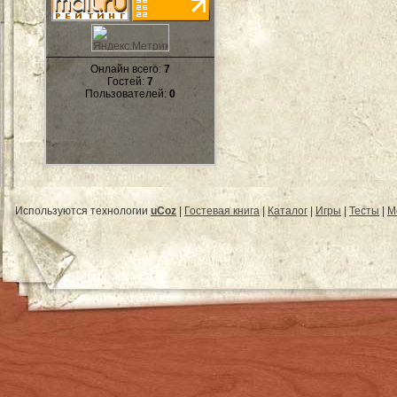
Онлайн всего:
7
Гостей:
7
Пользователей:
0
Используются технологии
uCoz
|
Гостевая книга
|
Каталог
|
Игры
|
Тесты
|
М