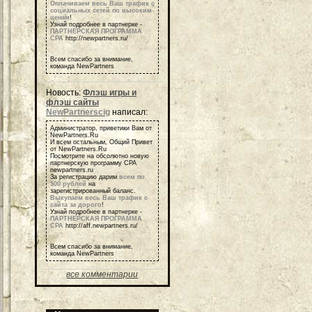
Оплачиваем весь Ваш трафик с
социальных сетей по высоким
ценам
!
Узнай подробнее в партнерке -
ПАРТНЕРСКАЯ ПРОГРАММА
СРА
http://newpartners.ru/
Всем спасибо за внимание,
команда NewPartners
Новость:
Флэш игры и
флэш сайты
NewPartnerscig
написал:
Администратор, приветики Вам от
NewPartners.Ru
И всем остальным, Общий Привет
от NewPartners.Ru
Посмотрите на обсолютно новую
партнерскую программу СРА
newpartners.ru
За регистрацию дарим
всем по
500 рублей
на
зарегистрированный баланс.
Выкупаем весь Ваш трафик с
сайта за дорого
!
Узнай подробнее в партнерке -
ПАРТНЕРСКАЯ ПРОГРАММА
СРА
http://aff.newpartners.ru/
Всем спасибо за внимание,
команда NewPartners
все комментарии