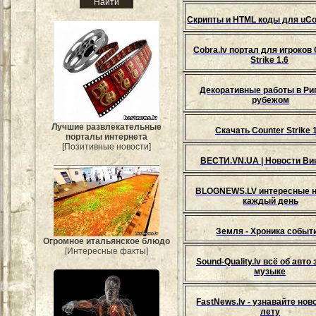
Скрипты и HTML коды для uCo
Cobra.lv портал для игроков 
Strike 1.6
Декоративные работы в Риг
рубежом
Лучшие развлекательные
Скачать Counter Strike 
порталы интернета
[Позитивные новости]
ВЕСТИ.VN.UA | Новости В
BLOGNEWS.LV интересные н
каждый день
Земля - Хроника событ
Огромное итальянское блюдо
[Интересные факты]
Sound-Quality.lv всё об авто 
музыке
FastNews.lv - узнавайте нов
лету