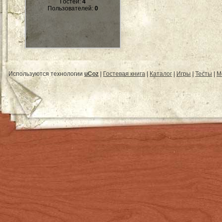
Гостей:
4
Пользователей:
0
Используются технологии
uCoz
|
Гостевая книга
|
Каталог
|
Игры
|
Тесты
|
М