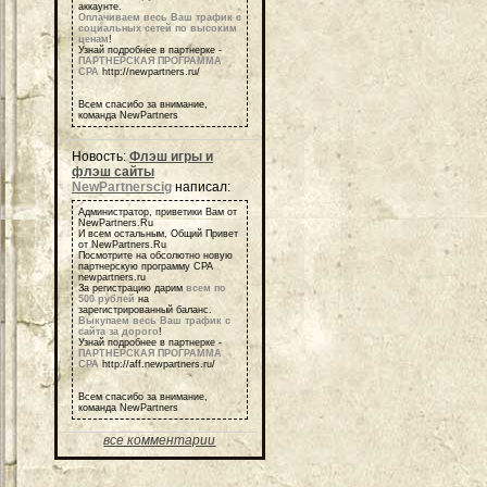
аккаунте.
Оплачиваем весь Ваш трафик с
социальных сетей по высоким
ценам
!
Узнай подробнее в партнерке -
ПАРТНЕРСКАЯ ПРОГРАММА
СРА
http://newpartners.ru/
Всем спасибо за внимание,
команда NewPartners
Новость:
Флэш игры и
флэш сайты
NewPartnerscig
написал:
Администратор, приветики Вам от
NewPartners.Ru
И всем остальным, Общий Привет
от NewPartners.Ru
Посмотрите на обсолютно новую
партнерскую программу СРА
newpartners.ru
За регистрацию дарим
всем по
500 рублей
на
зарегистрированный баланс.
Выкупаем весь Ваш трафик с
сайта за дорого
!
Узнай подробнее в партнерке -
ПАРТНЕРСКАЯ ПРОГРАММА
СРА
http://aff.newpartners.ru/
Всем спасибо за внимание,
команда NewPartners
все комментарии