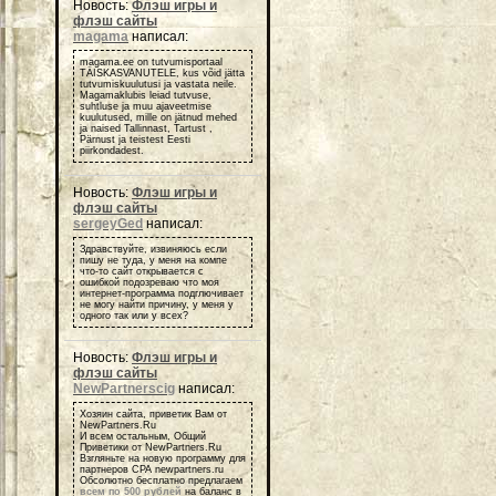
Новость:
Флэш игры и
флэш сайты
magama
написал:
magama.ee on tutvumisportaal
TÄISKASVANUTELE, kus võid jätta
tutvumiskuulutusi ja vastata neile.
Magamaklubis leiad tutvuse,
suhtluse ja muu ajaveetmise
kuulutused, mille on jätnud mehed
ja naised Tallinnast, Tartust ,
Pärnust ja teistest Eesti
piirkondadest.
Новость:
Флэш игры и
флэш сайты
sergeyGed
написал:
Здравствуйте, извиняюсь если
пишу не туда, у меня на компе
что-то сайт открывается с
ошибкой подозреваю что моя
интернет-программа подглючивает
не могу найти причину, у меня у
одного так или у всех?
Новость:
Флэш игры и
флэш сайты
NewPartnerscig
написал:
Хозяин сайта, приветик Вам от
NewPartners.Ru
И всем остальным, Общий
Приветики от NewPartners.Ru
Взгляньте на новую программу для
партнеров СРА newpartners.ru
Обсолютно бесплатно предлагаем
всем по 500 рублей
на баланс в