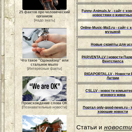
Funny-Animals.lv - сайт с х
25 фактов про человеческий
новостями о животны
организм
[Надо знать]
Online-Music-Mp3.ru - сайт с
музыкой
Новые скрипты для uc
PARVENTA.LV | новости Пар
Что такое "Одонайзер" или
Вентспилса
стальное мыло
[Интересные факты]
RIGAPORTAL.LV - Новости 
Латвии
CSL.LV - новости комьюте
игрового мира
Происхождение слова OK
[Познавательные новости]
Портал only-good-news.ru - 
хорошие новости
Статьи и
новости