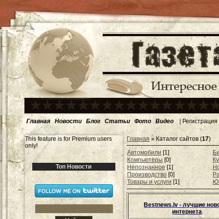
Главная
Новости
Блог
Статьи
Фото
Видео
|
Регистрация
This feature is for Premium users
Главная
»
Каталог сайтов
(
17
)
only!
Автомобили
[1]
Б
Компьютеры
[0]
Ку
Топ Новости
Непознанное
[1]
Н
Производство
[0]
Ра
Товары и услуги
[1]
Ю
Bestnews.lv - лучшие нов
интернета