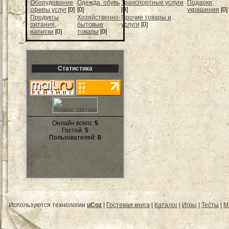
Оборудование
Одежда, обувь
Транспортные услуги
Подарки,
сферы услуг
[0]
[0]
[0]
украшения
[0]
Продукты
Хозяйственно-
Прочие товары и
питания,
бытовые
услуги
[0]
напитки
[0]
товары
[0]
Статистика
Онлайн всего:
5
Гостей:
5
Пользователей:
0
Используются технологии
uCoz
|
Гостевая книга
|
Каталог
|
Игры
|
Тесты
|
М