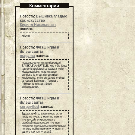
Комментарии
Новость:
Вышивка гладью
как искусство
Кирилл Николаевич
написал:
Круто)
Новость:
Флэш игры и
флэш сайты
magama
написал:
magama.ee on tutvumisportaal
TÄISKASVANUTELE, kus võid jätta
tutvumiskuulutusi ja vastata neile.
Magamaklubis leiad tutvuse,
suhtluse ja muu ajaveetmise
kuulutused, mille on jätnud mehed
ja naised Tallinnast, Tartust ,
Pärnust ja teistest Eesti
piirkondadest.
Новость:
Флэш игры и
флэш сайты
sergeyGed
написал:
Здравствуйте, извиняюсь если
пишу не туда, у меня на компе
что-то сайт открывается с
ошибкой подозреваю что моя
интернет-программа подглючивает
не могу найти причину, у меня у
одного так или у всех?