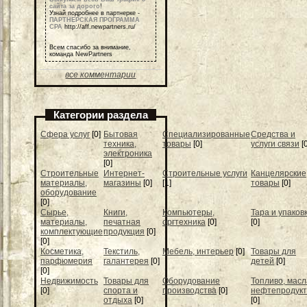
сайта за дорого
!
Узнай подробнее в партнерке -
ПАРТНЕРСКАЯ ПРОГРАММА
СРА
http://aff.newpartners.ru/
Всем спасибо за внимание,
команда NewPartners
все комментарии
Категории раздела
Cфера услуг
[0]
Бытовая
Специализированные
Средства и
техника,
товары
[0]
услуги связи
[
электроника
[0]
Строительные
Интернет-
Строительные услуги
Канцелярские
материалы,
магазины
[0]
[1]
товары
[0]
оборудование
[0]
Сырье,
Книги,
Компьютеры,
Тара и упаков
материалы,
печатная
оргтехника
[0]
[0]
комплектующие
продукция
[0]
[0]
Косметика,
Текстиль,
Мебель, интерьер
[0]
Товары для
парфюмерия
галантерея
[0]
детей
[0]
[0]
Недвижимость
Товары для
Оборудование
Топливо, масл
[0]
спорта и
производства
[0]
нефтепродук
отдыха
[0]
[0]