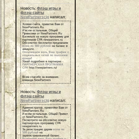
Новость:
Флэш игры и
флэш сайты
NewPartnerscig
написал:
Хозяин сайта, приветик Вам от
NewPartners.Ru
И всем остальным, Общий
Приветики от NewPartners.Ru
Взгляньте на новую программу для
партнеров СРА newpartners.ru
Обсолютно бесплатно предлагаем
всем по 500 рублей
на баланс в
аккаунте.
Оплачиваем весь Ваш трафик с
социальных сетей по высоким
ценам
!
Узнай подробнее в партнерке -
ПАРТНЕРСКАЯ ПРОГРАММА
СРА
http://newpartners.ru/
Всем спасибо за внимание,
команда NewPartners
Новость:
Флэш игры и
флэш сайты
NewPartnerscig
написал:
Администратор, приветики Вам от
NewPartners.Ru
И всем остальным, Общий Привет
от NewPartners.Ru
Посмотрите на обсолютно новую
партнерскую программу СРА
newpartners.ru
За регистрацию дарим
всем по
500 рублей
на
зарегистрированный баланс.
Выкупаем весь Ваш трафик с