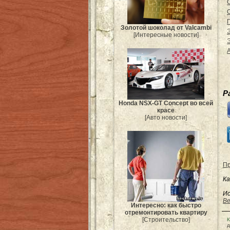
Золотой шоколад от Valcambi
[Интересные новости]
Р
Honda NSX-GT Concept во всей
красе
[Авто новости]
Пр
Ка
Ис
Be
Интересно: как быстро
отремонтировать квартиру
[Строительство]
К
д