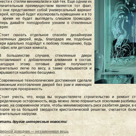
нести к стилям минимализм и хай-тек. Еще одним их
личительным преимуществом является тот факт,
о они представляют собой универсальный вариант
ерей, который будет изолировать помещение и в то
 время не будет выглядеть слишком громоздко.
перь давайте поподробнее узнаем о стеклянных
ерях:
.Стоит сказать отдельное спасибо дизайнерам
еклянных дверей, ведь, благодаря им, подобные
ери идеально подойдут к любому помещению, будь
 офис или детская комната.
.В большинстве случаев, стеклянные двери
готавливают с добавлением алюминия в состав.
лагодаря этому готовые двери получаются
ачительно легче по весу, а также открываются и
крываются наиболее бесшумно.
Современные технологические достижения сделали
зможным изготовление дверей без рам и имеющих
солютную прозрачность
Стоит учесть, что, когда вы осуществляете строительство и ремонт с
ределенную осторожность, ведь можно легко пораниться осколками разбивш
нако, на современном этапе, чтобы минимизировать риск разбития двери, в 
торое из-за большей твердости кристаллической решетки, считается бо
ачительные нагрузки.
итать другие интересные новости:
Дверной доводчик — незаменимая вещь