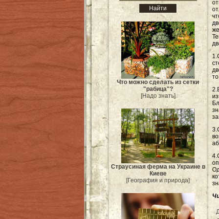
от
от
чт
дв
же
Те
дв
1
ст
дв
то
Что можно сделать из сетки
"рабица"?
2
[Надо знать]
из
Б
зн
за
3.
во
аб
4.
оп
Страусиная ферма на Украине в
Од
Киеве
ко
[География и природа]
зн
Ч