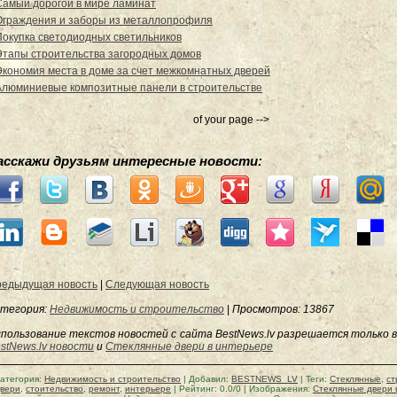
Самый дорогой в мире ламинат
Ограждения и заборы из металлопрофиля
Покупка светодиодных светильников
Этапы строительства загородных домов
Экономия места в доме за счет межкомнатных дверей
Алюминиевые композитные панели в строительстве
of your page -->
асскажи друзьям интересные новости:
едыдущая новость
|
Следующая новость
тегория:
Недвижимость и строительство
|
Просмотров
: 13867
пользование текстов новостей с сайта BestNews.lv разрешается только в
stNews.lv новости
и
Стеклянные двери в интерьере
атегория
:
Недвижимость и строительство
|
Добавил
:
BESTNEWS_LV
|
Теги
:
Стеклянные
,
ст
вери
,
стоительство
,
ремонт
,
интерьере
|
Рейтинг
:
0.0
/
0
| Изображения:
Стеклянные двери 