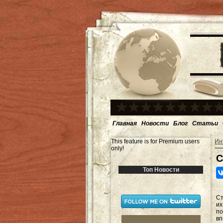
Главная
Новости
Блог
Статьи
This feature is for Premium users
Ин
only!
С
Топ Новости
Ст
и
по
вп