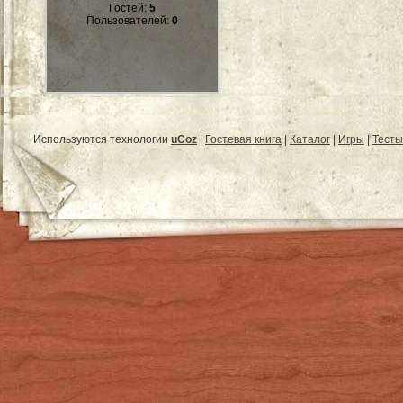
Гостей:
5
Пользователей:
0
Используются технологии
uCoz
|
Гостевая книга
|
Каталог
|
Игры
|
Тесты