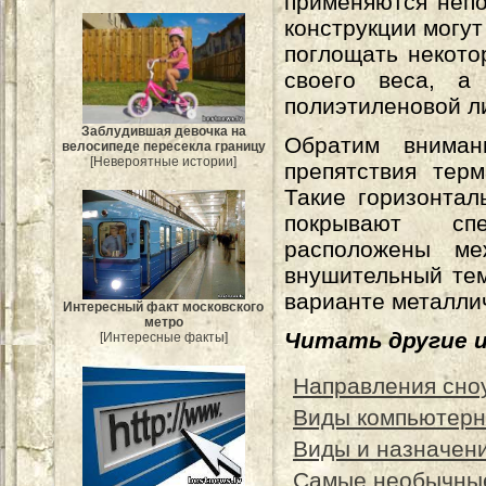
применяются непо
конструкции могу
поглощать некото
своего веса, а
полиэтиленовой л
Заблудившая девочка на
Обратим вниман
велосипеде пересекла границу
[Невероятные истории]
препятствия тер
Такие горизонтал
покрывают спе
расположены ме
внушительный тем
варианте металлич
Интересный факт московского
метро
Читать другие 
[Интересные факты]
Направления сно
Виды компьютерн
Виды и назначени
Самые необычны