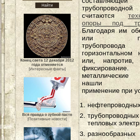
составляющ
трубопроводн
считаются
тех
опоры под тру
Благодаря им об
или пере
трубопро
горизонтальном 
или, напротив,
Конец света 12 декабря 2012
года отменяется
фиксировани
[Интересные факты]
металлические 
нашли шир
применение при у
нефтепроводных
трубопроводны
Вся правда о зубной пасте
[Позитивные новости]
тепловых электр
разнообразных