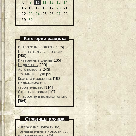
8
9
10
11
12
13
14
15
16
17
18
19
20
21
22
23
24
25
26
27
28
29
30
Категории раздела
Интересные новости
[906]
Познавательные новости
[259]
Интересные факты
[165]
Надо знать
[200]
Авто новости
[243]
Техника и наука
[99]
Красота и здоровье
[193]
Недвижимость и
строительство
[314]
Страны и города
[107]
Интересно и познавательно
[504]
Страницы архива
интересные новости #2
,
познавательные новости #3
,
хорошие новости #4
,