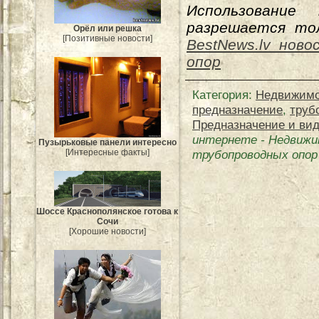
Использование
разрешается тол
Орёл или решка
[Позитивные новости]
BestNews.lv ново
опор
Категория
:
Недвижимо
предназначение
,
труб
Предназначение и ви
интернете
-
Недвижи
Пузырьковые панели интересно
[Интересные факты]
трубопроводных опор
Шоссе Краснополянское готова к
Сочи
[Хорошие новости]