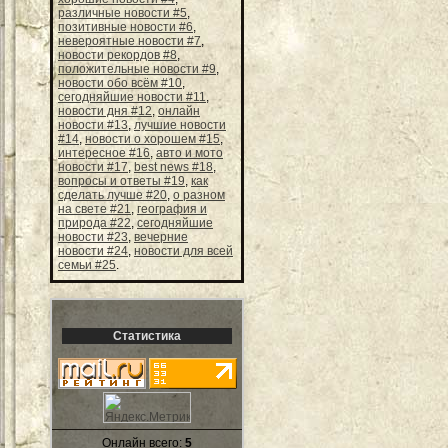
различные новости #5
,
позитивные новости #6
,
невероятные новости #7
,
новости рекордов #8
,
положительные новости #9
,
новости обо всём #10
,
сегодняйшие новости #11
,
новости дня #12
,
онлайн
новости #13
,
лучшие новости
#14
,
новости о хорошем #15
,
интересное #16
,
авто и мото
новости #17
,
best news #18
,
вопросы и ответы #19
,
как
сделать лучше #20
,
о разном
на свете #21
,
география и
природа #22
,
сегодняйшие
новости #23
,
вечерние
новости #24
,
новости для всей
семьи #25
.
Статистика
Онлайн всего:
5