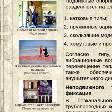
Подвижные опорны
разделяются на с
катковые типы;
пружинные вари
Польза от беговой дорожки
[Надо знать]
скользящие мод
хомутовые и про
Согласно типу
вибрационные воз
перемещение теп
В любви мужчины признаются
первыми
также обеспеч
[Хорошие новости]
внушительного ди
Неподвижного
фиксация
В безканальн
Тюрьма-отель Хетт Аррестуис
трубопроводных к
[Позитивные новости]