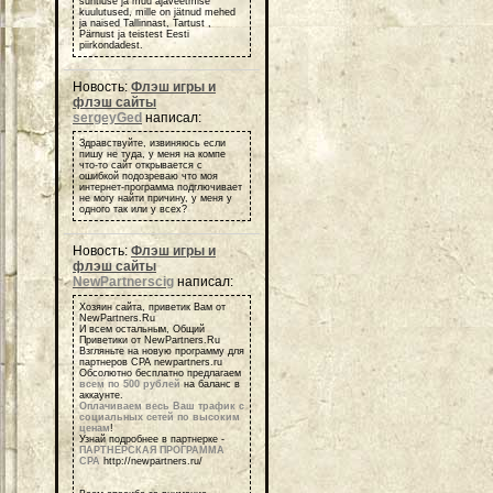
suhtluse ja muu ajaveetmise
kuulutused, mille on jätnud mehed
ja naised Tallinnast, Tartust ,
Pärnust ja teistest Eesti
piirkondadest.
Новость:
Флэш игры и
флэш сайты
sergeyGed
написал:
Здравствуйте, извиняюсь если
пишу не туда, у меня на компе
что-то сайт открывается с
ошибкой подозреваю что моя
интернет-программа подглючивает
не могу найти причину, у меня у
одного так или у всех?
Новость:
Флэш игры и
флэш сайты
NewPartnerscig
написал:
Хозяин сайта, приветик Вам от
NewPartners.Ru
И всем остальным, Общий
Приветики от NewPartners.Ru
Взгляньте на новую программу для
партнеров СРА newpartners.ru
Обсолютно бесплатно предлагаем
всем по 500 рублей
на баланс в
аккаунте.
Оплачиваем весь Ваш трафик с
социальных сетей по высоким
ценам
!
Узнай подробнее в партнерке -
ПАРТНЕРСКАЯ ПРОГРАММА
СРА
http://newpartners.ru/