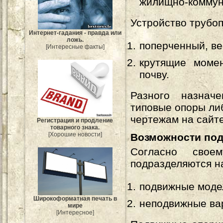
жилищно-коммун
Устройство трубо
Интернет-гадания - правда или
ложь.
поперченный, ве
[Интересные факты]
крутящие моме
почву.
Разного назначе
типовые опоры ли
чертежам на сайт
Регистрация и продление
товарного знака.
[Хорошие новости]
Возможности по
Согласно свое
подразделяются н
подвижные моде
Широкоформатная печать в
неподвижные ва
мире
[Интересное]