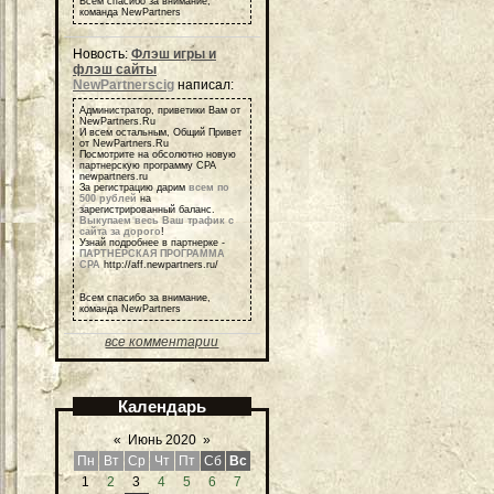
Всем спасибо за внимание,
команда NewPartners
Новость:
Флэш игры и
флэш сайты
NewPartnerscig
написал:
Администратор, приветики Вам от
NewPartners.Ru
И всем остальным, Общий Привет
от NewPartners.Ru
Посмотрите на обсолютно новую
партнерскую программу СРА
newpartners.ru
За регистрацию дарим
всем по
500 рублей
на
зарегистрированный баланс.
Выкупаем весь Ваш трафик с
сайта за дорого
!
Узнай подробнее в партнерке -
ПАРТНЕРСКАЯ ПРОГРАММА
СРА
http://aff.newpartners.ru/
Всем спасибо за внимание,
команда NewPartners
все комментарии
Календарь
«
Июнь 2020
»
Пн
Вт
Ср
Чт
Пт
Сб
Вс
1
2
3
4
5
6
7