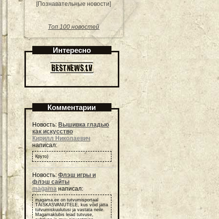
[Познавательные новости]
Топ 100 новостей
Интересно
Комментарии
Новость:
Вышивка гладью
как искусство
Кирилл Николаевич
написал:
Круто)
Новость:
Флэш игры и
флэш сайты
magama
написал:
magama.ee on tutvumisportaal
TÄISKASVANUTELE, kus võid jätta
tutvumiskuulutusi ja vastata neile.
Magamaklubis leiad tutvuse,