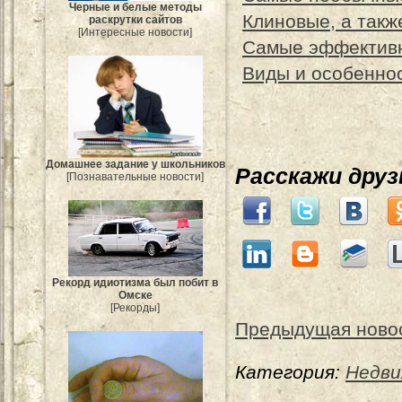
Черные и белые методы
Клиновые, а так
раскрутки сайтов
[Интересные новости]
Самые эффектив
Виды и особеннос
Домашнее задание у школьников
Расскажи дру
[Познавательные новости]
Рекорд идиотизма был побит в
Омске
[Рекорды]
Предыдущая ново
Категория:
Недви