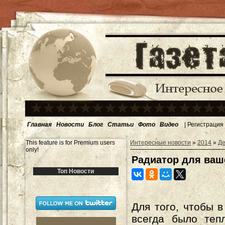
Главная
Новости
Блог
Статьи
Фото
Видео
|
Регистрация
This feature is for Premium users
Интересные новости
»
2014
»
Де
only!
Радиатор для ваш
Топ Новости
Для того, чтобы 
всегда было теп