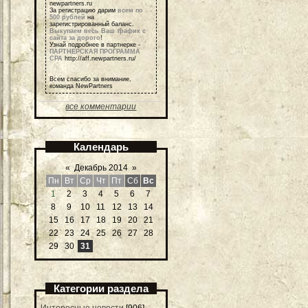
newpartners.ru
За регистрацию дарим
всем по
500 рублей
на
зарегистрированный баланс.
Выкупаем весь Ваш трафик с
сайта за дорого
!
Узнай подробнее в партнерке -
ПАРТНЕРСКАЯ ПРОГРАММА
СРА
http://aff.newpartners.ru/
Всем спасибо за внимание,
команда NewPartners
все комментарии
Календарь
«
Декабрь 2014
»
Пн
Вт
Ср
Чт
Пт
Сб
Вс
1
2
3
4
5
6
7
8
9
10
11
12
13
14
15
16
17
18
19
20
21
22
23
24
25
26
27
28
29
30
31
Категории раздела
Интересные новости
[906]