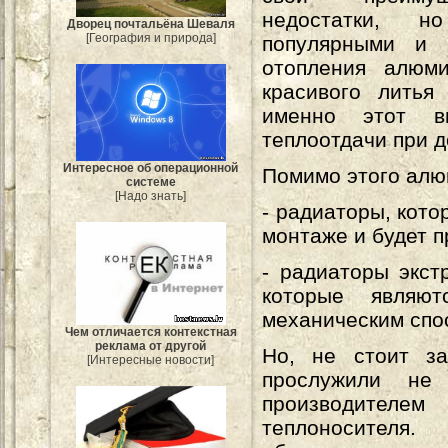
недостатки, н
Дворец почтальёна Шеваля
[География и природа]
популярными и
отопления алюм
красивого литья
именно этот в
теплоотдачи при 
Интересное об операционной
Помимо этого алю
системе
[Надо знать]
- радиаторы, кото
монтаже и будет п
- радиаторы экст
которые являю
механическим спо
Чем отличается контекстная
реклама от другой
Но, не стоит з
[Интересные новости]
прослужили не
производител
теплоносителя