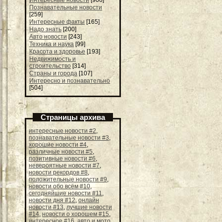
Познавательные новости
[259]
Интересные факты
[165]
Надо знать
[200]
Авто новости
[243]
Техника и наука
[99]
Красота и здоровье
[193]
Недвижимость и
строительство
[314]
Страны и города
[107]
Интересно и познавательно
[504]
Страницы архива
интересные новости #2
,
познавательные новости #3
,
хорошие новости #4
,
различные новости #5
,
позитивные новости #6
,
невероятные новости #7
,
новости рекордов #8
,
положительные новости #9
,
новости обо всём #10
,
сегодняйшие новости #11
,
новости дня #12
,
онлайн
новости #13
,
лучшие новости
#14
,
новости о хорошем #15
,
интересное #16
,
авто и мото