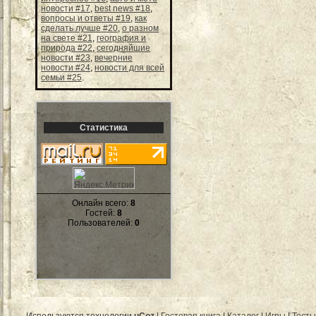
новости #17
,
best news #18
,
вопросы и ответы #19
,
как
сделать лучше #20
,
о разном
на свете #21
,
география и
природа #22
,
сегодняйшие
новости #23
,
вечерние
новости #24
,
новости для всей
семьи #25
.
Статистика
Онлайн всего:
8
Гостей:
8
Пользователей:
0
Используются технологии
uCoz
|
Гостевая книга
|
Каталог
|
Игры
|
Тесты