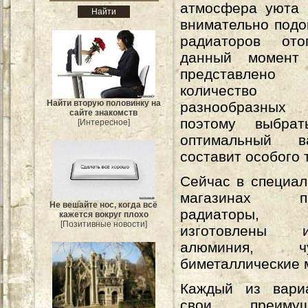
атмосфера уюта 
внимательно подо
радиаторов ото
данный момент
представлено
количеств
Найти вторую половинку на
разнообразны
сайте знакомств
поэтому выбрат
[Интересное]
оптимальный 
составит особого 
Сейчас в специа
магазинах пр
Не вешайте нос, когда всё
радиаторы,
кажется вокруг плохо
[Позитивные новости]
изготовлены 
алюминия, 
биметаллические 
Каждый из вари
свои преиму