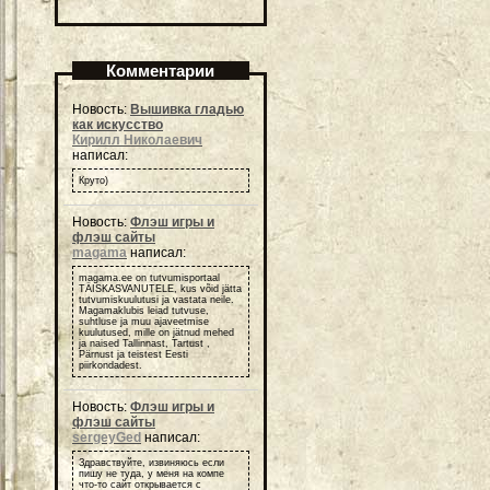
Комментарии
Новость:
Вышивка гладью
как искусство
Кирилл Николаевич
написал:
Круто)
Новость:
Флэш игры и
флэш сайты
magama
написал:
magama.ee on tutvumisportaal
TÄISKASVANUTELE, kus võid jätta
tutvumiskuulutusi ja vastata neile.
Magamaklubis leiad tutvuse,
suhtluse ja muu ajaveetmise
kuulutused, mille on jätnud mehed
ja naised Tallinnast, Tartust ,
Pärnust ja teistest Eesti
piirkondadest.
Новость:
Флэш игры и
флэш сайты
sergeyGed
написал:
Здравствуйте, извиняюсь если
пишу не туда, у меня на компе
что-то сайт открывается с