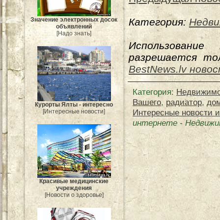
Значение электронных досок
Категория:
Недви
объявлений
[Надо знать]
Использование
разрешается тол
BestNews.lv ново
Категория
:
Недвижимо
Вашего
,
радиатор
,
до
Курорты Ялты - интересно
Интересные новости и
[Интересные новости]
интернете
-
Недвижи
Красивые медицинские
учреждения
[Новости о здоровье]