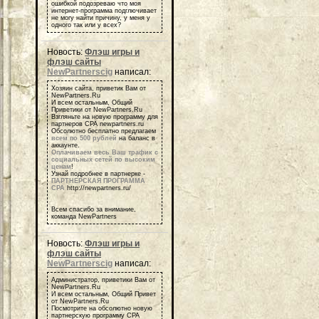
ошибкой подозреваю что моя
интернет-программа подглючивает
не могу найти причину, у меня у
одного так или у всех?
Новость:
Флэш игры и
флэш сайты
NewPartnerscig
написал:
Хозяин сайта, приветик Вам от
NewPartners.Ru
И всем остальным, Общий
Приветики от NewPartners.Ru
Взгляньте на новую программу для
партнеров СРА newpartners.ru
Обсолютно бесплатно предлагаем
всем по 500 рублей
на баланс в
аккаунте.
Оплачиваем весь Ваш трафик с
социальных сетей по высоким
ценам
!
Узнай подробнее в партнерке -
ПАРТНЕРСКАЯ ПРОГРАММА
СРА
http://newpartners.ru/
Всем спасибо за внимание,
команда NewPartners
Новость:
Флэш игры и
флэш сайты
NewPartnerscig
написал:
Администратор, приветики Вам от
NewPartners.Ru
И всем остальным, Общий Привет
от NewPartners.Ru
Посмотрите на обсолютно новую
партнерскую программу СРА