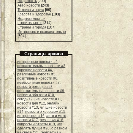
Надо знать
[200]
Авто новости
[243]
Техника и наука
[99]
Красота и здоровье
[193]
Недвижимость и
строительство
[314]
Страны и города
[107]
Интересно и познавательно
[504]
Страницы архива
интересные новости #2
,
познавательные новости #3
,
хорошие новости #4
,
различные новости #5
,
позитивные новости #6
,
невероятные новости #7
,
новости рекордов #8
,
положительные новости #9
,
новости обо всём #10
,
сегодняйшие новости #11
,
новости дня #12
,
онлайн
новости #13
,
лучшие новости
#14
,
новости о хорошем #15
,
интересное #16
,
авто и мото
новости #17
,
best news #18
,
вопросы и ответы #19
,
как
сделать лучше #20
,
о разном
на свете #21
,
география и