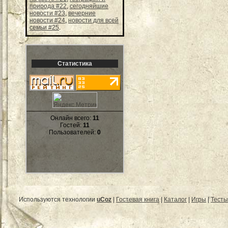
природа #22
,
сегодняйшие
новости #23
,
вечерние
новости #24
,
новости для всей
семьи #25
.
Статистика
Онлайн всего:
11
Гостей:
11
Пользователей:
0
Используются технологии
uCoz
|
Гостевая книга
|
Каталог
|
Игры
|
Тесты