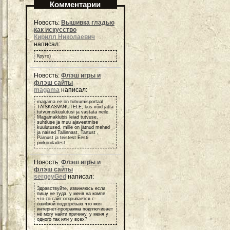
Комментарии
Новость:
Вышивка гладью
как искусство
Кирилл Николаевич
написал:
Круто)
Новость:
Флэш игры и
флэш сайты
magama
написал:
magama.ee on tutvumisportaal
TÄISKASVANUTELE, kus võid jätta
tutvumiskuulutusi ja vastata neile.
Magamaklubis leiad tutvuse,
suhtluse ja muu ajaveetmise
kuulutused, mille on jätnud mehed
ja naised Tallinnast, Tartust ,
Pärnust ja teistest Eesti
piirkondadest.
Новость:
Флэш игры и
флэш сайты
sergeyGed
написал:
Здравствуйте, извиняюсь если
пишу не туда, у меня на компе
что-то сайт открывается с
ошибкой подозреваю что моя
интернет-программа подглючивает
не могу найти причину, у меня у
одного так или у всех?