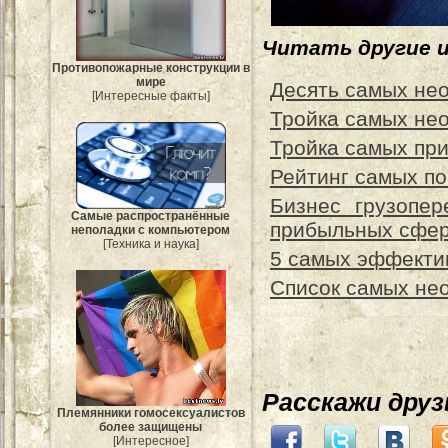
Читать другие 
Противопожарные конструкции в
мире
Десять самых не
[Интересные факты]
Тройка самых не
Тройка самых пр
Рейтинг самых п
Бизнес грузопер
Самые распространённые
прибыльных сфе
неполадки с компьютером
[Техника и наука]
5 самых эффектив
Список самых не
Расскажи дру
Племянники гомосексуалистов
более защищены
[Интересное]