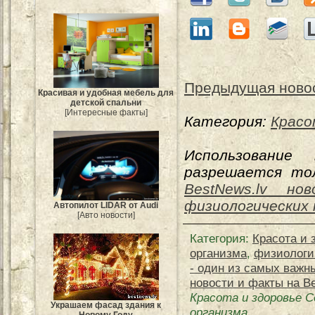
Предыдущая ново
Красивая и удобная мебель для
детской спальни
[Интересные факты]
Категория:
Красо
Использование
разрешается тол
BestNews.lv нов
физиологических 
Автопилот LIDAR от Audi
[Авто новости]
Категория
:
Красота и 
организма
,
физиологи
- один из самых важн
новости и факты на Be
Красота и здоровье С
Украшаем фасад здания к
организма
Новому Году