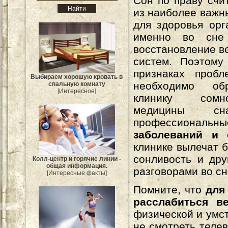
Сон по праву счи
из наиболее важн
для здоровья орг
именно во сне 
восстановление вс
систем. Поэтому
признаках проб
Выбираем хорошую кровать в
необходимо об
спальную комнату
[Интересное]
клинику сом
медицины сн
профессионал
заболеваний и 
клинике вылечат б
сонливость и дру
Колл-центр и горячие линии -
общая информация.
разговорами во с
[Интересные факты]
Помните, что
для
расслабиться в
физической и умс
не смотреть телев