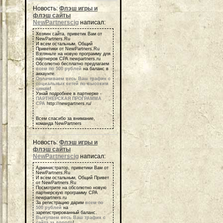
Новость:
Флэш игры и
флэш сайты
NewPartnerscig
написал:
Хозяин сайта, приветик Вам от
NewPartners.Ru
И всем остальным, Общий
Приветики от NewPartners.Ru
Взгляньте на новую программу для
партнеров СРА newpartners.ru
Обсолютно бесплатно предлагаем
всем по 500 рублей
на баланс в
аккаунте.
Оплачиваем весь Ваш трафик с
социальных сетей по высоким
ценам
!
Узнай подробнее в партнерке -
ПАРТНЕРСКАЯ ПРОГРАММА
СРА
http://newpartners.ru/
Всем спасибо за внимание,
команда NewPartners
Новость:
Флэш игры и
флэш сайты
NewPartnerscig
написал:
Администратор, приветики Вам от
NewPartners.Ru
И всем остальным, Общий Привет
от NewPartners.Ru
Посмотрите на обсолютно новую
партнерскую программу СРА
newpartners.ru
За регистрацию дарим
всем по
500 рублей
на
зарегистрированный баланс.
Выкупаем весь Ваш трафик с
сайта за дорого
!