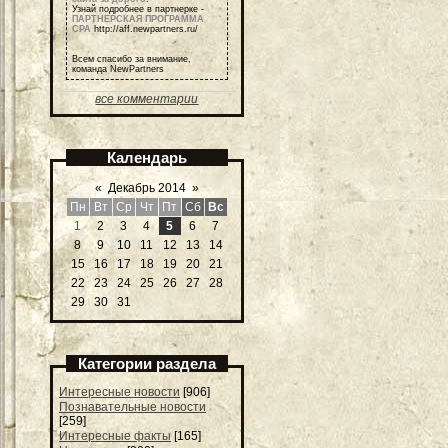
Узнай подробнее в партнерке -
ПАРТНЕРСКАЯ ПРОГРАММА
СРА
http://aff.newpartners.ru/
Всем спасибо за внимание,
команда NewPartners
все комментарии
Календарь
«
Декабрь 2014
»
Пн
Вт
Ср
Чт
Пт
Сб
Вс
1
2
3
4
5
6
7
8
9
10
11
12
13
14
15
16
17
18
19
20
21
22
23
24
25
26
27
28
29
30
31
Категории раздела
Интересные новости
[906]
Познавательные новости
[259]
Интересные факты
[165]