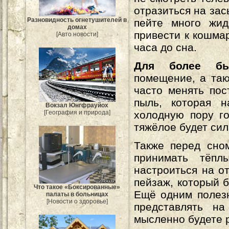
отразиться на зас
Разновидность огнетушителей в
пейте много жид
домах
привести к кошма
[Авто новости]
часа до сна.
Для более бы
помещение, а так
часто менять пос
пыль, которая 
Вокзал Юнгфрауйох
холодную пору го
[География и природа]
тяжёлое будет сил
Также перед сн
принимать тёпл
настроиться на о
пейзаж, который 
Что такое «Боксированные»
Ещё одним полезн
палаты в больницах
[Новости о здоровье]
представлять н
мысленно будете 