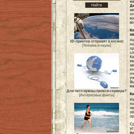
ма
Ди
ав
э
ко
во
К
а
Н
3D-принтер отправят в космос
п
[Техника и наука]
пр
с
Ка
я
а
ех
оч
уч
Вы
ма
Для чего нужны прокси-сервера?
Ка
[Интересные факты]
На
по
ли
об
пр
С
ус
вы