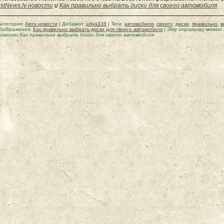
stNews.lv новости
и
Как правильно выбрать диски для своего автомобиля
атегория
:
Авто новости
|
Добавил
:
juliya338
|
Теги
:
автомобиля
,
своего
,
диски
,
правильно
,
в
зображения:
Как правильно выбрать диски для своего автомобиля
|
Эту страничку можно
овости Как правильно выбрать диски для своего автомобиля