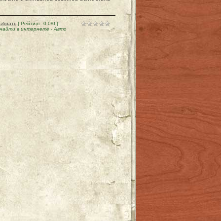
ыбрать
|
Рейтинг
:
0.0
/
0
|
 найти в интернете
-
Авто