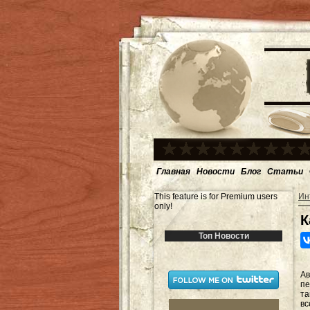
Главная
Новости
Блог
Статьи
This feature is for Premium users
Ин
only!
К
Топ Новости
А
п
та
вс