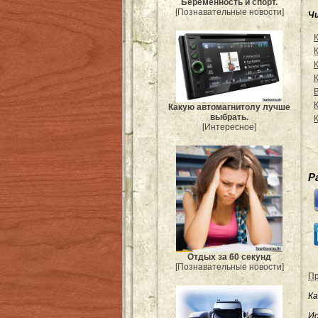
Беременность и спорт.
[Познавательные новости]
Ч
Какую автомагнитолу лучше
выбрать.
[Интересное]
Р
Отдых за 60 секунд
[Познавательные новости]
Пр
Ка
Ис