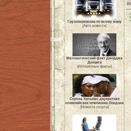
Be
К
И
н
Грузоперевозки по всему миру
[Авто новости]
Mатематический факт Джорджа
Данцига
[Интересные факты]
Серена Уильямс двукратная
олимпийская чемпионка Лондона
[Новости спорта]