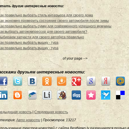
итать другие интересные новости:
Как правильно выбрать стиль интерьера для своего дома
Как экономно проверить состояние своего автомобиля после зимы
Как правильно выбрать сумку для современного успешного мужчины
Как выбрать автокомпрессор для своего автомобиля?
Выбираем запчасти для своего автобуса правильно
Как правильно выбрать вышку - тура
Как правильно выбрать вышку - тура
of your page -->
асскажи друзьям интересные новости:
едыдущая новость
|
Следующая новость
тегория:
Авто новости
|
Просмотров
: 13217
пользование текстов новостей с сайта BestNews.lv разрешается только в