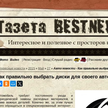
Фото
Видео
|
Регистрация
-
Вход
| Слушай радио:
| Расскажи дру
тересные новости
»
2015
»
Май
»
27
»
Авто новости - Как правильно выбр
ак правильно выбрать диски для своего ав
втомобиль требует постоянного ухода и
ериодической замены расходных материалов, а
кже важных деталей. Конечно же, за этим лучше
его обращаться в специализированный интернет -