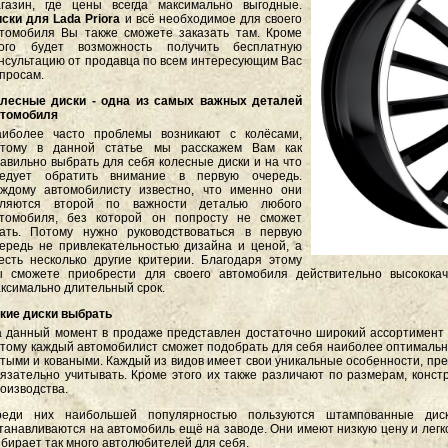
газин, где цены всегда максимально выгодные.
ски для Lada Priora
и всё необходимое для своего
томобиля Вы также сможете заказать там. Кроме
того будет возможность получить бесплатную
нсультацию от продавца по всем интересующим Вас
просам.
олесные диски - одна из самых важных деталей
втомобиля
аиболее часто проблемы возникают с колёсами,
отому в данной статье мы расскажем Вам как
авильно выбрать для себя колесные диски и на что
ледует обратить внимание в первую очередь.
ждому автомобилисту известно, что именно они
вляются второй по важности деталью любого
втомобиля, без которой он попросту не сможет
ать. Потому нужно руководствоваться в первую
ередь не привлекательностью дизайна и ценой, а
есть несколько другие критерии. Благодаря этому
 сможете приобрести для своего автомобиля действительно высококач
ксимально длительный срок.
кие диски выбрать
 данный момент в продаже представлен достаточно широкий ассортимент 
тому каждый автомобилист сможет подобрать для себя наиболее оптимальны
тыми и коваными. Каждый из видов имеет свои уникальные особенности, пре
язательно учитывать. Кроме этого их также различают по размерам, конст
оизводства.
реди них наибольшей популярностью пользуются штампованные диск
танавливаются на автомобиль ещё на заводе. Они имеют низкую цену и легк
бирает так много автолюбителей для себя.