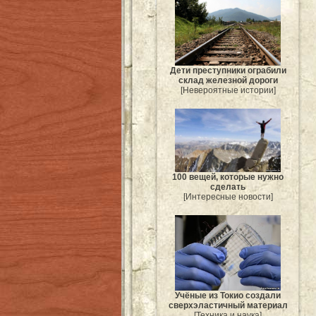
Дети преступники ограбили
склад железной дороги
[Невероятные истории]
100 вещей, которые нужно
сделать
[Интересные новости]
Учёные из Токио создали
сверхэластичный материал
[Техника и наука]