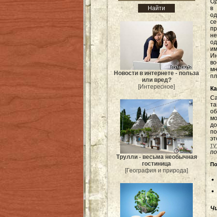
Од
в
од
с
пр
не
од
и
И
во
мн
Новости в интернете - польза
пл
или вред?
[Интересное]
Ка
Са
та
об
мо
до
по
эт
ту
п
Трулли - весьма необычная
гостиница
По
[География и природа]
Ч