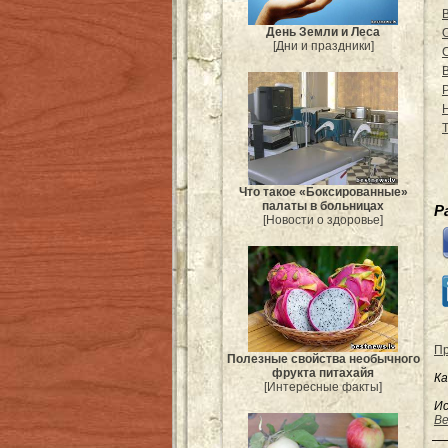
День Земли и Леса
[Дни и праздники]
Что такое «Боксированные»
палаты в больницах
Р
[Новости о здоровье]
Пр
Полезные свойства необычного
фрукта питахайя
Ка
[Интересные факты]
Ис
Be