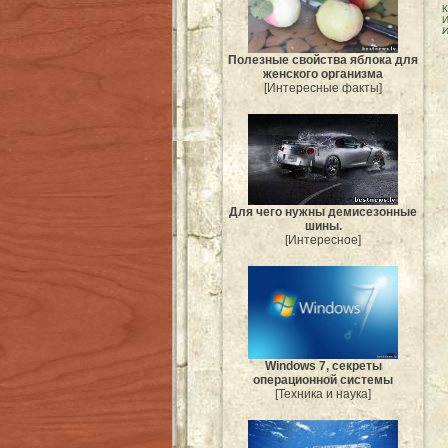
К
И
И
Полезные свойства яблока для
женского организма
[Интересные факты]
Для чего нужны демисезонные
шины.
[Интересное]
Windows 7, секреты
операционной системы
[Техника и наука]