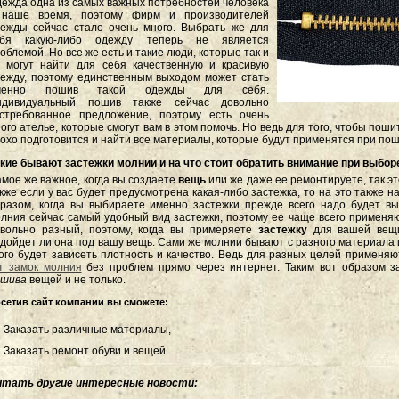
ежда одна из самых важных потребностей человека
 наше время, поэтому фирм и производителей
ежды сейчас стало очень много. Выбрать же для
ебя какую-либо одежду теперь не является
облемой. Но все же есть и такие люди, которые так и
 могут найти для себя качественную и красивую
ежду, поэтому единственным выходом может стать
менно пошив такой одежды для себя.
ндивидуальный пошив также сейчас довольно
стребованное предложение, поэтому есть очень
ого ателье, которые смогут вам в этом помочь. Но ведь для того, чтобы поши
охо подготовится и найти все материалы, которые будут применятся при пош
кие бывают застежки молнии и на что стоит обратить внимание при выбор
мое же важное, когда вы создаете
вещь
или же даже ее ремонтируете, так эт
кже если у вас будет предусмотрена какая-либо застежка, то на это также н
разом, когда вы выбираете именно застежки прежде всего надо будет вы
лния сейчас самый удобный вид застежки, поэтому ее чаще всего применяю
вольно разный, поэтому, когда вы примеряете
застежку
для вашей вещи
дойдет ли она под вашу вещь. Сами же молнии бывают с разного материала 
ого будет зависеть плотность и качество. Ведь для разных целей применя
т замок молния
без проблем прямо через интернет. Таким вот образом з
ошива
вещей и не только.
сетив сайт компании вы сможете:
Заказать различные материалы,
Заказать ремонт обуви и вещей.
итать другие интересные новости: