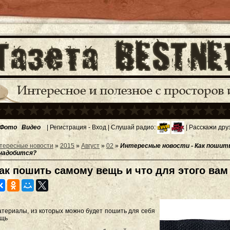
Фото
Видео
|
Регистрация
-
Вход
| Слушай радио:
| Расскажи дру
тересные новости
»
2015
»
Август
»
02
»
Интересные новости - Как пошить
надобится?
ак пошить самому вещь и что для этого вам
териалы, из которых можно будет пошить для себя
ещь