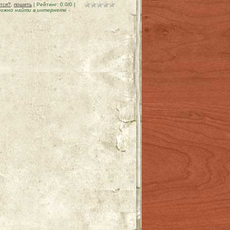
тся?
,
пошить
|
Рейтинг
:
0.0
/
0
|
можно найти в интернете
-