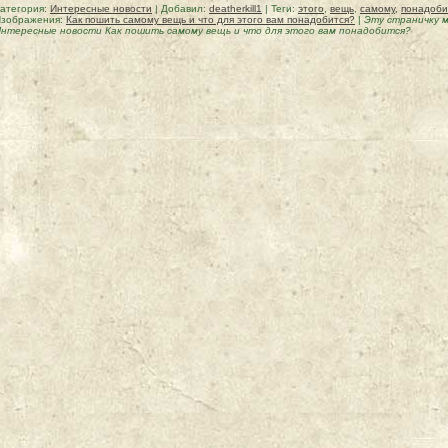
атегория
:
Интересные новости
|
Добавил
:
deatherkill1
|
Теги
:
этого
,
вещь
,
самому
,
понадоби
зображения:
Как пошить самому вещь и что для этого вам понадобится?
|
Эту страничку 
нтересные новости Как пошить самому вещь и что для этого вам понадобится?