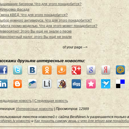
Вышивание бисером. Что для этого понадобится?
Облицовка фасада
Смена КВЕД. Что для этого понадобится?
Выбор нужного антивируса. Что для этого понадобится?
Работа промо-моделью. Что для этого может понадобится?
Невероятно! Этого Вы ещё не знали о песке
Транспортный налог: этого Вы ещё не знали
of your page -->
асскажи друзьям интересные новости:
едыдущая новость
|
Следующая новость
тегория:
Интересные новости
|
Просмотров
: 12989
пользование текстов новостей с сайта BestNews.lv разрешается только в
stNews.lv новости
и
Как пошить самому вещь и что для этого вам понадоб