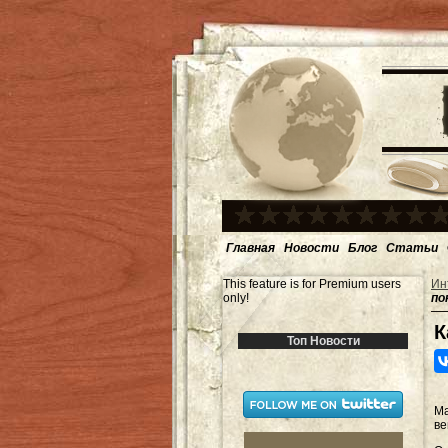
Главная
Новости
Блог
Статьи
This feature is for Premium users
Ин
only!
по
К
Топ Новости
Ма
в