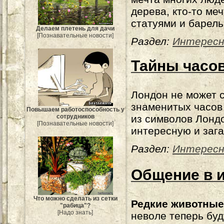
дерева, кто-то ме
статуями и барель
Делаем плетень для дачи
[Познавательные новости]
Раздел:
Интересн
Тайны часо
Лондон не может 
знаменитых часов 
Повышаем работоспособность у
из символов Лондо
сотрудников
[Познавательные новости]
интересную и зага
Раздел:
Интересн
Общение в 
Что можно сделать из сетки
Редкие животные
"рабица"?
[Надо знать]
неволе теперь буд