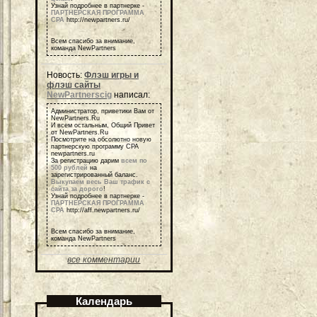
Узнай подробнее в партнерке -
ПАРТНЕРСКАЯ ПРОГРАММА
СРА
http://newpartners.ru/
Всем спасибо за внимание,
команда NewPartners
Новость:
Флэш игры и
флэш сайты
NewPartnerscig
написал:
Администратор, приветики Вам от
NewPartners.Ru
И всем остальным, Общий Привет
от NewPartners.Ru
Посмотрите на обсолютно новую
партнерскую программу СРА
newpartners.ru
За регистрацию дарим
всем по
500 рублей
на
зарегистрированный баланс.
Выкупаем весь Ваш трафик с
сайта за дорого
!
Узнай подробнее в партнерке -
ПАРТНЕРСКАЯ ПРОГРАММА
СРА
http://aff.newpartners.ru/
Всем спасибо за внимание,
команда NewPartners
все комментарии
Календарь