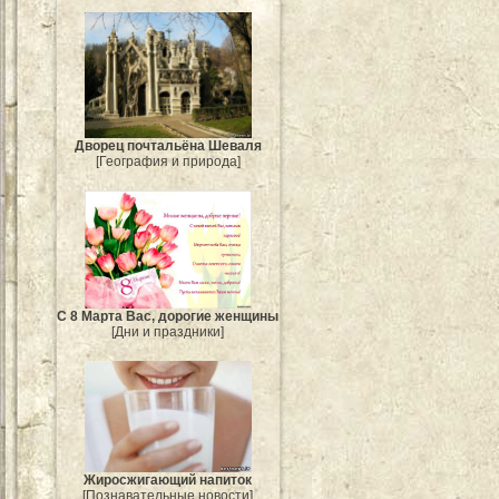
Дворец почтальёна Шеваля
[География и природа]
С 8 Марта Вас, дорогие женщины
[Дни и праздники]
Жиросжигающий напиток
[Познавательные новости]