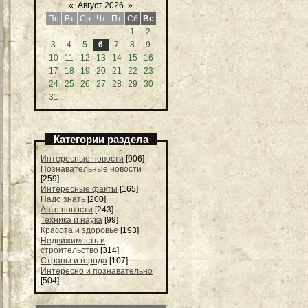
«
Август 2026
»
Пн
Вт
Ср
Чт
Пт
Сб
Вс
1
2
3
4
5
6
7
8
9
10
11
12
13
14
15
16
17
18
19
20
21
22
23
24
25
26
27
28
29
30
31
Категории раздела
Интересные новости
[906]
Познавательные новости
[259]
Интересные факты
[165]
Надо знать
[200]
Авто новости
[243]
Техника и наука
[99]
Красота и здоровье
[193]
Недвижимость и
строительство
[314]
Страны и города
[107]
Интересно и познавательно
[504]