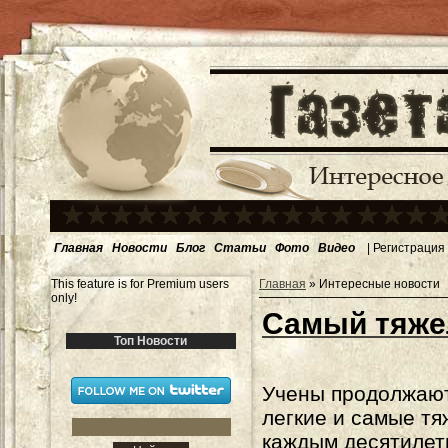
Главная
Новости
Блог
Статьи
Фото
Видео
|
Регистрация
This feature is for Premium users
Главная
»
Интересные новости
only!
Самый тяже
Топ Новости
Учены продолжают
легкие и самые тя
каждым десятилет