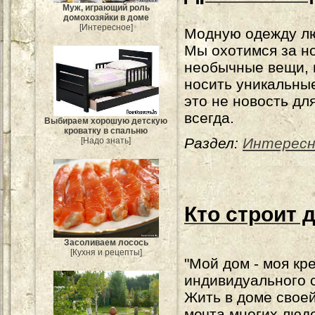
Муж, играющий роль
домохозяйки в доме
[Интересное]
Модную одежду лю
Мы охотимся за н
необычные вещи, 
носить уникальные
это не новость дл
всегда.
Выбираем хорошую детскую
кроватку в спальню
Раздел:
Интересн
[Надо знать]
Кто строит 
Засоливаем лосось
[Кухня и рецепты]
"Мой дом - моя кр
индивидуального с
Жить в доме своей
мечта многих люде