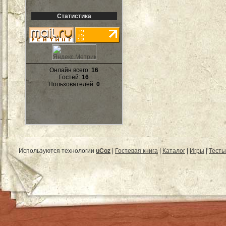
Статистика
Онлайн всего:
16
Гостей:
16
Пользователей:
0
Используются технологии
uCoz
|
Гостевая книга
|
Каталог
|
Игры
|
Тесты