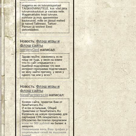
magama.ee on tutvumisportaal
TÄISKASVANUTELE, kus võid jätta
tutvumiskuulutusi ja vastata neile.
Magamaklubis leiad tutvuse,
suhtluse ja muu ajaveetmise
kuulutused, mille on jätnud mehed
ja naised Tallinnast, Tartust ,
Pärnust ja teistest Eesti
piirkondadest.
Новость:
Флэш игры и
флэш сайты
sergeyGed
написал:
Здравствуйте, извиняюсь если
пишу не туда, у меня на компе
что-то сайт открывается с
ошибкой подозреваю что моя
интернет-программа подглючивает
не могу найти причину, у меня у
одного так или у всех?
Новость:
Флэш игры и
флэш сайты
NewPartnerscig
написал:
Хозяин сайта, приветик Вам от
NewPartners.Ru
И всем остальным, Общий
Приветики от NewPartners.Ru
Взгляньте на новую программу для
партнеров СРА newpartners.ru
Обсолютно бесплатно предлагаем
всем по 500 рублей
на баланс в
аккаунте.
Оплачиваем весь Ваш трафик с
социальных сетей по высоким
ценам
!