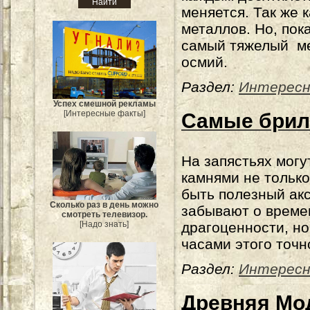
меняется. Так же 
металлов. Но, пока
самый тяжелый ме
осмий.
Раздел:
Интересн
Успех смешной рекламы
[Интересные факты]
Самые брил
На запястьях могу
камнями не только
быть полезный ак
Сколько раз в день можно
забывают о време
смотреть телевизор.
[Надо знать]
драгоценности, н
часами этого точн
Раздел:
Интересн
Древняя Мо