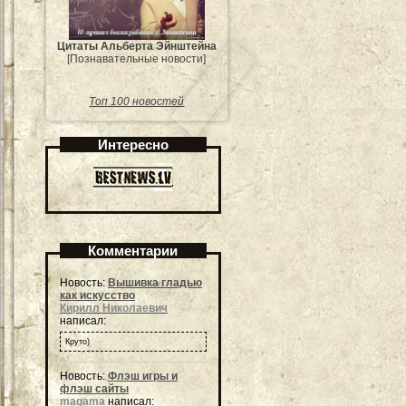
Цитаты Альберта Эйнштейна
[Познавательные новости]
Топ 100 новостей
Интересно
Комментарии
Новость:
Вышивка гладью
как искусство
Кирилл Николаевич
написал:
Круто)
Новость:
Флэш игры и
флэш сайты
magama
написал: