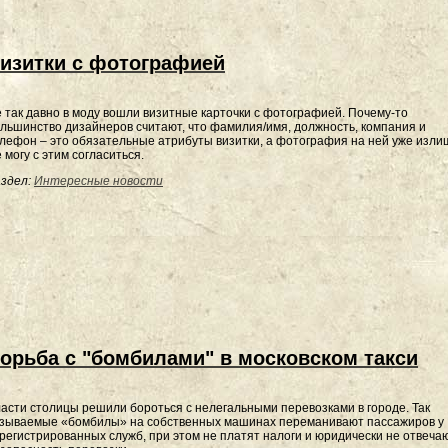
изитки с фотографией
 так давно в моду вошли визитные карточки с фотографией. Почему-то
льшинство дизайнеров считают, что фамилия/имя, должность, компания и
лефон – это обязательные атрибуты визитки, а фотография на ней уже изли
 могу с этим согласиться.
здел:
Интересные новости
орьба с "бомбилами" в московском такси
асти столицы решили бороться с нелегальными перевозками в городе. Так
зываемые «бомбилы» на собственных машинах переманивают пассажиров у
регистрированных служб, при этом не платят налоги и юридически не отвеча