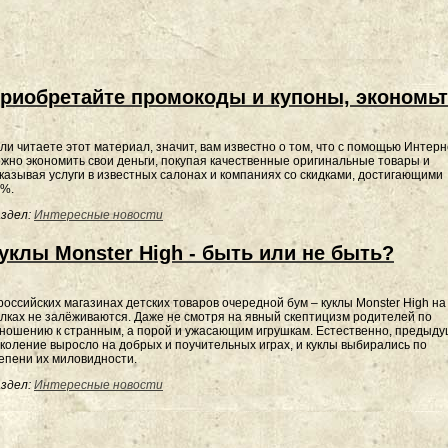
риобретайте промокоды и купоны, экономьт
ли читаете этот материал, значит, вам известно о том, что с помощью Интер
жно экономить свои деньги, покупая качественные оригинальные товары и
казывая услуги в известных салонах и компаниях со скидками, достигающими
%.
здел:
Интересные новости
уклы Monster High - быть или не быть?
российских магазинах детских товаров очередной бум – куклы Monster High на
лках не залёживаются. Даже не смотря на явный скептицизм родителей по
ношению к странным, а порой и ужасающим игрушкам. Естественно, предыд
коление выросло на добрых и поучительных играх, и куклы выбирались по
епени их миловидности.
здел:
Интересные новости