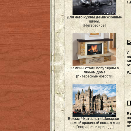
Ра
Для чего нужны демисезонные
шины.
[Интересное]
Б
Со
по
би
от
Камины стали популярны в
любом доме
Ра
[Интересные новости]
П
В 
на
Вокзал Чхатрапати Шиваджи -
пр
самый красивый вокзал мир
пе
[География и природа]