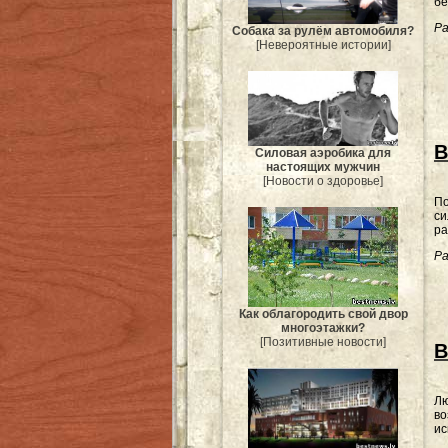
бе
Ра
Собака за рулём автомобиля?
[Невероятные истории]
В
Силовая аэробика для
настоящих мужчин
[Новости о здоровье]
По
си
ра
Ра
Как облагородить свой двор
многоэтажки?
[Позитивные новости]
В
Лю
во
ис