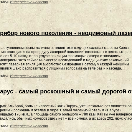
здел:
Интересные новости
рибор нового поколения - неодимовый лазе
наступлением весны количество клиенток в ведущих салонах красоты Киева,
писывающихся на процедуру лазерной эпиляции, возрастает в несколько раз
о лет 5-10 назад к процедуре эпиляции с помощью лазера относились с
доверием, зато сейчас множество исследований и медицинских заключений
асят: лазерная эпиляция абсолютно безвредна! Поэтому у каждой женщины
явился шанс расправиться с лишними волосами на теле раз и навсегда.
здел:
Интересные новости
арус - самый роскошный и самый дорогой о
рдж Аль Араб, больше известный как «Парус», уже несколько лет является с
рогим и роскошным отелем в мире. Самый маленький отель в «Парусе»
ощадью 170 кв.м., а площадь самого большого – 780 кв.м. Как вы уже наверно
гадались, обычных номеров здесь нет – все номера, а их здесь 202, люкс клас
здел:
Интересные новости