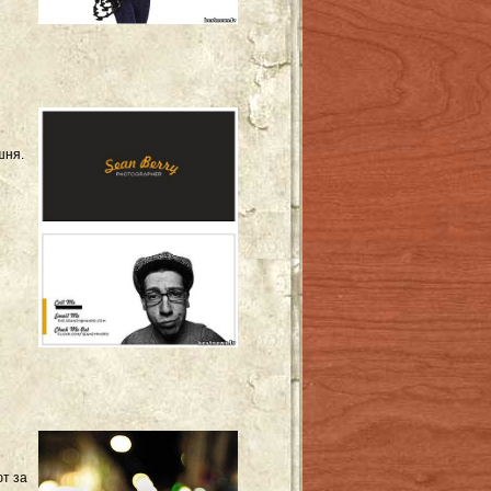
шня.
ют за