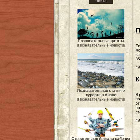
П
Познавательные цитаты
[Познавательные новости]
Ес
мо
за
85
Ра
К
Познавательная статья о
В 
курорте в Анапе
по
[Познавательные новости]
от
по
ст
Ра
Строительная бригада рабочих