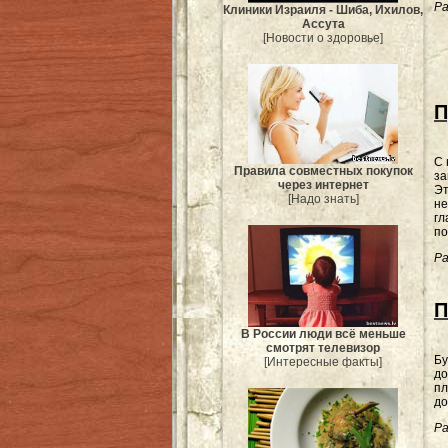
Ра
Клиники Израиля - Шиба, Ихилов,
Ассута
[Новости о здоровье]
П
С 
Правила совместных покупок
за
через интернет
Эт
[Надо знать]
не
гл
по
Ра
П
В России люди всё меньше
смотрят телевизор
Бу
[Интересные факты]
до
пл
до
Ра