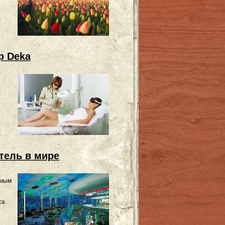
р Deka
.
тель в мире
амым
е
са.