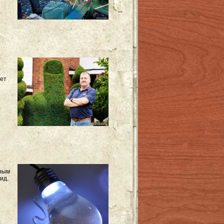
вет
ьным
ид.