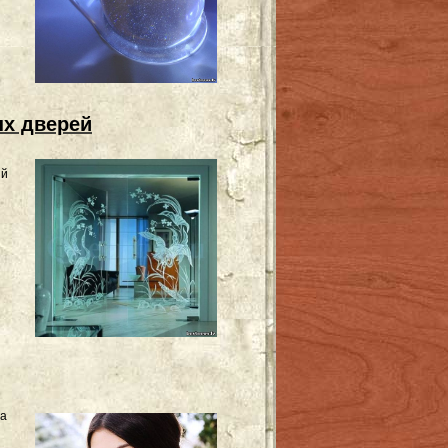
х дверей
ый
за