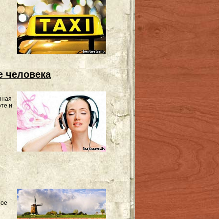
е человека
нная
оте и
ное