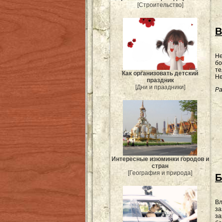
[Строительство]
В
Не
бо
те
Как организовать детский
Не
праздник
[Дни и праздники]
Ра
Интересные изюминки городов и
стран
[География и природа]
Б
Вл
за
за