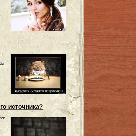
ые
ом
го источника?
есс