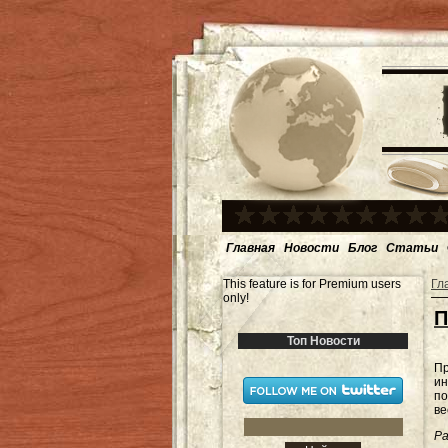
Главная
Новости
Блог
Статьи
This feature is for Premium users
Гл
only!
П
Топ Новости
Пр
ин
по
ве
Ра