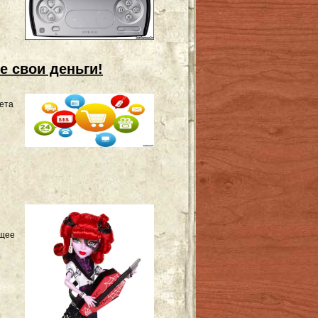
е свои деньги!
нета
ущее