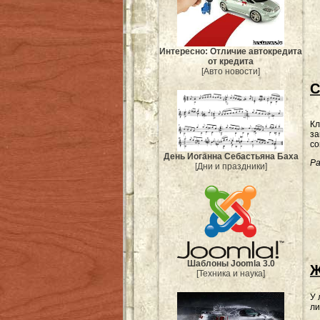
Интересно: Отличие автокредита
от кредита
[Авто новости]
С
Кл
за
со
День Иоганна Себастьяна Баха
Ра
[Дни и праздники]
Шаблоны Joomla 3.0
Ж
[Техника и наука]
У 
ли