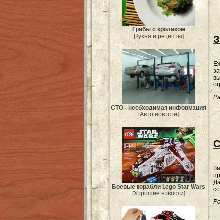
Грибы с кроликом
[Кухня и рецепты]
З
Еж
за
вы
ог
Ра
СТО - необходимая информация
[Авто новости]
С
За
пр
Да
Боевые корабли Lego Star Wars
со
[Хорошие новости]
Ра