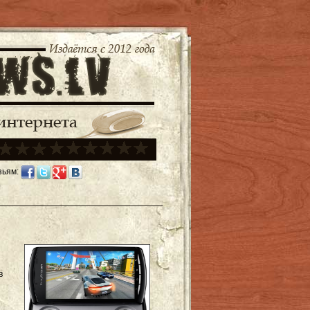
зьям:
в