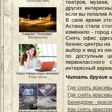
театров, музеев,
[Происшествия]
других интересны
если вы попалив 
В свое время это
Астана стала сто
изменило - город
Самолет "Хохлома".
Снять офис здес
[Интересное]
бизнес-центры на 
выбор и вид из о
по доступным ц
первоклассного
интересный вариа
Заказ товара через интернет
Читать другие 
[Надо знать]
Где снять красив
Где снять красив
Бенидорм - краси
Как снять кварти
Джоконда из пластиковых