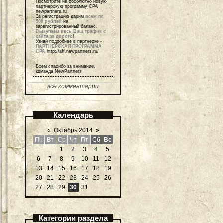
Посмотрите на обсолютно новую
партнерскую программу СРА
newpartners.ru
За регистрацию дарим
всем по
500 рублей
на
зарегистрированный баланс.
Выкупаем весь Ваш трафик с
сайта за дорого
!
Узнай подробнее в партнерке -
ПАРТНЕРСКАЯ ПРОГРАММА
СРА
http://aff.newpartners.ru/
Всем спасибо за внимание,
команда NewPartners
все комментарии
Календарь
«
Октябрь 2014
»
Пн
Вт
Ср
Чт
Пт
Сб
Вс
1
2
3
4
5
6
7
8
9
10
11
12
13
14
15
16
17
18
19
20
21
22
23
24
25
26
27
28
29
30
31
Категории раздела