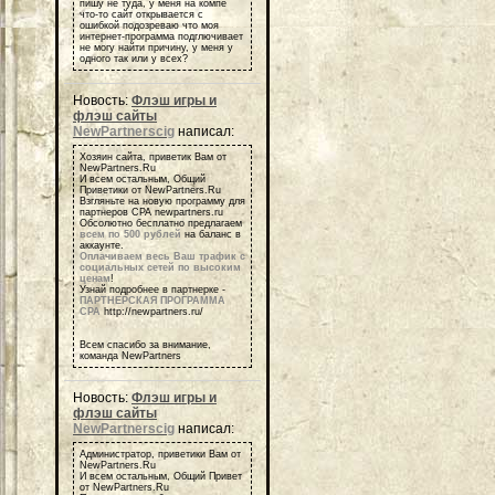
пишу не туда, у меня на компе
что-то сайт открывается с
ошибкой подозреваю что моя
интернет-программа подглючивает
не могу найти причину, у меня у
одного так или у всех?
Новость:
Флэш игры и
флэш сайты
NewPartnerscig
написал:
Хозяин сайта, приветик Вам от
NewPartners.Ru
И всем остальным, Общий
Приветики от NewPartners.Ru
Взгляньте на новую программу для
партнеров СРА newpartners.ru
Обсолютно бесплатно предлагаем
всем по 500 рублей
на баланс в
аккаунте.
Оплачиваем весь Ваш трафик с
социальных сетей по высоким
ценам
!
Узнай подробнее в партнерке -
ПАРТНЕРСКАЯ ПРОГРАММА
СРА
http://newpartners.ru/
Всем спасибо за внимание,
команда NewPartners
Новость:
Флэш игры и
флэш сайты
NewPartnerscig
написал:
Администратор, приветики Вам от
NewPartners.Ru
И всем остальным, Общий Привет
от NewPartners.Ru