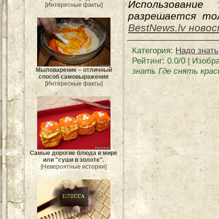
Использование
[Интересные факты]
разрешается тол
BestNews.lv ново
Категория
:
Надо знать
Рейтинг
:
0.0
/
0
| Изобра
знать Где снять кра
Мыловарение – отличный
способ самовыражения
[Интересные факты]
Самые дорогие блюда в мире
или "суши в золоте".
[Невероятные истории]