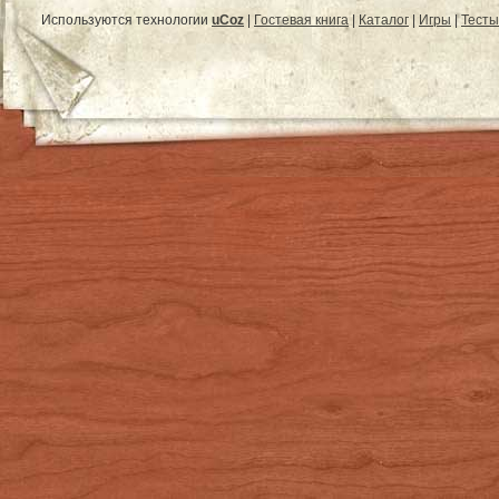
Используются технологии
uCoz
|
Гостевая книга
|
Каталог
|
Игры
|
Тесты