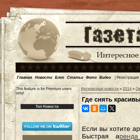
Главная
Новости
Блог
Статьи
Фото
Видео
|
Регистрация
This feature is for Premium users
Интересные новости
»
2014
»
Ок
only!
Где снять красив
Топ Новости
Если вы хотите а
Быстрая а
ренда