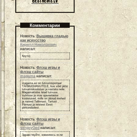
Комментарии
Новость:
Вышивка гладью
как искусство
Кирилл Николаевич
написал:
Круто)
Новость:
Флэш игры и
флэш сайты
magama
написал:
magama.ee on tutvumisportaal
TÄISKASVANUTELE, kus võid jätta
tutvumiskuulutusi ja vastata neile.
Magamaklubis leiad tutvuse,
suhtluse ja muu ajaveetmise
kuulutused, mille on jätnud mehed
ja naised Tallinnast, Tartust ,
Pärnust ja teistest Eesti
piirkondadest.
Новость:
Флэш игры и
флэш сайты
sergeyGed
написал:
Здравствуйте, извиняюсь если