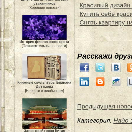
стаканчиков
Красивый дизайн 
[Хорошие новости]
Купить себе крас
Снять квартиру н
История фиолетового цвета
[Познавательные новости]
Расскажи дру
Книжные скульптуры Брайана
Деттмера
[Новости о необычном]
Предыдущая ново
Категория:
Надо 
Запретный город Китая