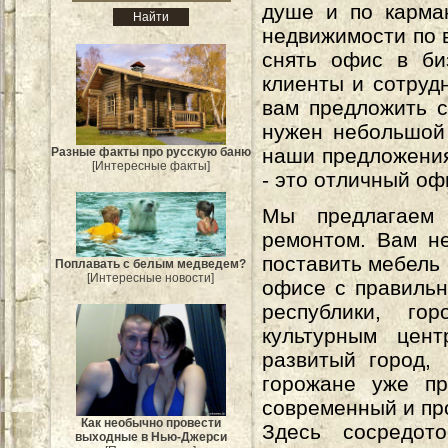
душе и по карма
недвижимости по в
снять офис в би
клиенты и сотруд
вам предложить с
нужен небольшой 
наши предложения
Разные факты про русскую баню
[Интересные факты]
- это отличный оф
Мы предлагаем 
ремонтом. Вам н
поставить мебель 
Поплавать с белым медведем?
[Интересные новости]
офисе с правильн
республики, го
культурным цен
развитый город,
горожане уже пр
современный и пр
Как необычно провести
Здесь сосредот
выходные в Нью-Джерси