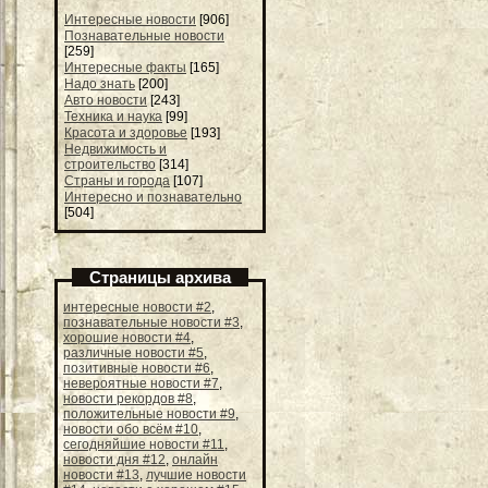
Интересные новости
[906]
Познавательные новости
[259]
Интересные факты
[165]
Надо знать
[200]
Авто новости
[243]
Техника и наука
[99]
Красота и здоровье
[193]
Недвижимость и
строительство
[314]
Страны и города
[107]
Интересно и познавательно
[504]
Страницы архива
интересные новости #2
,
познавательные новости #3
,
хорошие новости #4
,
различные новости #5
,
позитивные новости #6
,
невероятные новости #7
,
новости рекордов #8
,
положительные новости #9
,
новости обо всём #10
,
сегодняйшие новости #11
,
новости дня #12
,
онлайн
новости #13
,
лучшие новости