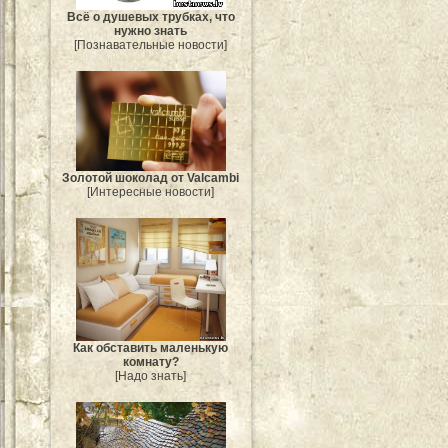
Всё о душевых трубках, что
нужно знать
[Познавательные новости]
Золотой шоколад от Valcambi
[Интересные новости]
Как обставить маленькую
комнату?
[Надо знать]