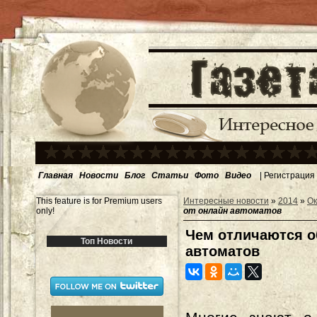
Главная
Новости
Блог
Статьи
Фото
Видео
|
Регистрация
This feature is for Premium users
Интересные новости
»
2014
»
Ок
only!
от онлайн автоматов
Чем отличаются о
Топ Новости
автоматов