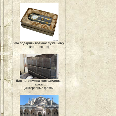
Что подарить военнослужащему.
[Интересное]
Для чего нужна крокодиловая
кожа
[Интересные факты]