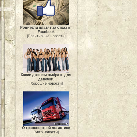
Родители платят за отказ от
Facebook
[Позитивные новости]
Какие джинсы выбрать для
девочки.
[Хорошие новости]
О транспортной логистике
[Авто новости]