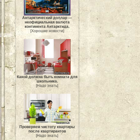
Антарктический доллар —
неофициальная валюта
континента Антарктида.
[Хорошие новости]
Какой должна быть комната для
школьника.
[Надо знать]
Проверяем чистоту квартиры
после квартирантов
[Надо знать]