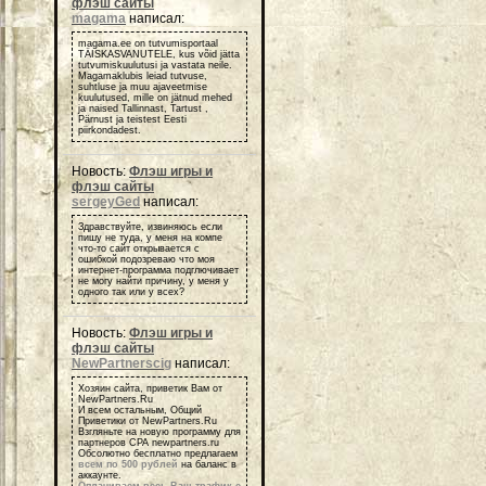
флэш сайты
magama
написал:
magama.ee on tutvumisportaal
TÄISKASVANUTELE, kus võid jätta
tutvumiskuulutusi ja vastata neile.
Magamaklubis leiad tutvuse,
suhtluse ja muu ajaveetmise
kuulutused, mille on jätnud mehed
ja naised Tallinnast, Tartust ,
Pärnust ja teistest Eesti
piirkondadest.
Новость:
Флэш игры и
флэш сайты
sergeyGed
написал:
Здравствуйте, извиняюсь если
пишу не туда, у меня на компе
что-то сайт открывается с
ошибкой подозреваю что моя
интернет-программа подглючивает
не могу найти причину, у меня у
одного так или у всех?
Новость:
Флэш игры и
флэш сайты
NewPartnerscig
написал:
Хозяин сайта, приветик Вам от
NewPartners.Ru
И всем остальным, Общий
Приветики от NewPartners.Ru
Взгляньте на новую программу для
партнеров СРА newpartners.ru
Обсолютно бесплатно предлагаем
всем по 500 рублей
на баланс в
аккаунте.
Оплачиваем весь Ваш трафик с