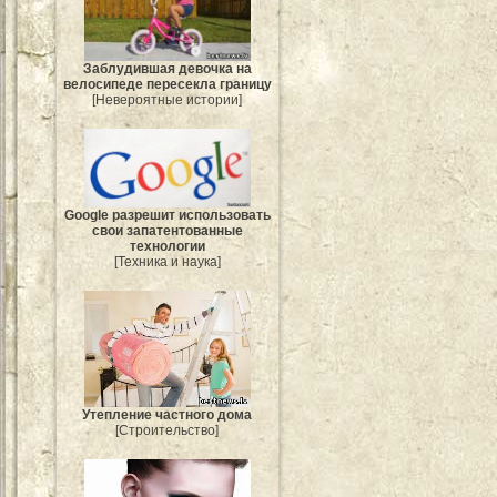
Заблудившая девочка на
велосипеде пересекла границу
[Невероятные истории]
Google разрешит использовать
свои запатентованные
технологии
[Техника и наука]
Утепление частного дома
[Строительство]