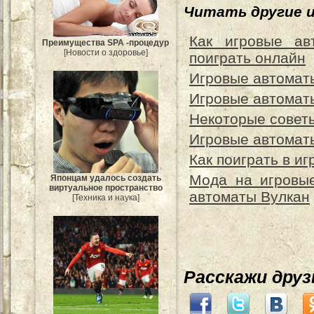
Читать другие 
Как игровые ав
Преимущества SPA -процедур
[Новости о здоровье]
поиграть онлайн
Игровые автоматы
Игровые автоматы
Некоторые совет
Игровые автоматы
Как поиграть в и
Мода на игровые
Японцам удалось создать
виртуальное пространство
автоматы Вулкан
[Техника и наука]
Расскажи дру