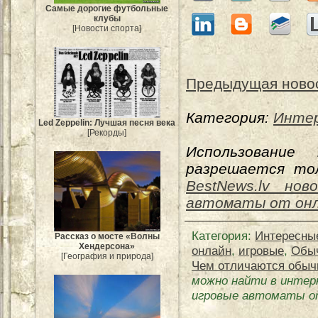
Самые дорогие футбольные
клубы
[Новости спорта]
Предыдущая ново
Категория:
Интер
Led Zeppelin: Лучшая песня века
[Рекорды]
Использование
разрешается тол
BestNews.lv нов
автоматы от он
Категория
:
Интересны
Рассказ о мосте «Волны
Хендерсона»
онлайн
,
игровые
,
Обы
[География и природа]
Чем отличаются обыч
можно найти в инте
игровые автоматы о