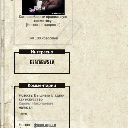
Как приобрести правильную
косметику.
[Новости о здоровье]
Топ 100 новостей
Интересно
Комментарии
Новость:
Вышивка гладью
как искусство
Кирилл Николаевич
написал:
Круто)
Новость:
Флэш игры и