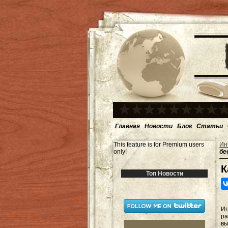
Главная
Новости
Блог
Статьи
This feature is for Premium users
Ин
only!
бе
К
Топ Новости
И
ра
вы