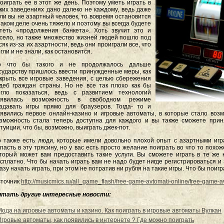
оиграть ее в этот же день. Поэтому уметь играть в
ких заведениях дано далеко не каждому, ведь даже
ли вы не азартный человек, то вовремя остановится
таком деле очень тяжело и поэтому вы всегда будете
теть «продолжения банкета». Хоть звучит это и
село, но также множество жизней людей пошло под
сяк из-за их азартности, ведь они проиграли все, что
гли и не знали, как остановится.
о что бы такого и не продолжалось дальше
сударству пришлось ввести принужденные меры, как
крыть все игровые заведения, с целью сбережения
деб граждан страны. Но не все так плохо как бы
огло показаться, ведь с развитием технологий
оявилась возможность в свободном режиме
здавать игры прямо для браузеров. Тогда- то и
явились первое онлайн-казино и игровые автоматы, в которые стало возм
зможность стала теперь доступна для каждого и вы также сможете приня
туиции, что бы, возможно, выиграть джек-пот.
 также есть люди, которые имели довольно плохой опыт с азартными игр
пасть в эту трясину, но у вас есть просто желание поиграть во что то похоже
торый может вам предоставить такие услуги. Вы сможете играть в те же
сплатно. Что бы начать играть вам не надо будет нигде регистрироваться и
азу начать играть, при этом не потратив ни рубля на такие игры. Что бы поиг
точник
http://musicmics.ru/all_game_flash/free-game-avtomati-online/free-game-a
итать другие интересные новости:
Мода на игровые автоматы и казино. Как поиграть в игровые автоматы Вулкан
Игровые автоматы, как появились в интернете ? Где можно поиграть