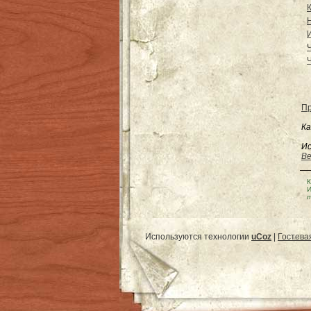
Пр
Ка
Ис
Be
К
И
п
Используются технологии
uCoz
|
Гостева