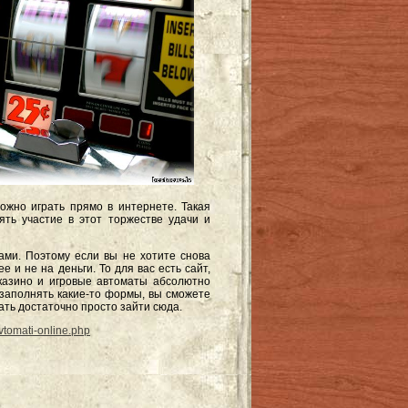
ожно играть прямо в интернете. Такая
ть участие в этот торжестве удачи и
ами. Поэтому если вы не хотите снова
е и не на деньги. То для вас есть сайт,
 казино и игровые автоматы абсолютно
 заполнять какие-то формы, вы сможете
рать достаточно просто зайти сюда.
vtomati-online.php