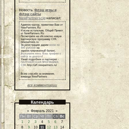
Новость:
Флэш игры и
флэш сайты
NewPartnerscig
написал:
Администратор, приветики Вам от
NewPartners.Ru
И всем остальным, Общий Привет
от NewPartners.Ru
Посмотрите на обсолютно новую
партнерскую программу СРА
newpartners.ru
За регистрацию дарим
всем по
500 рублей
на
зарегистрированный баланс.
Выкупаем весь Ваш трафик с
сайта за дорого
!
Узнай подробнее в партнерке -
ПАРТНЕРСКАЯ ПРОГРАММА
СРА
http://aff.newpartners.ru/
Всем спасибо за внимание,
команда NewPartners
все комментарии
Календарь
«
Февраль 2021
»
Пн
Вт
Ср
Чт
Пт
Сб
Вс
1
2
3
4
5
6
7
8
9
10
11
12
13
14