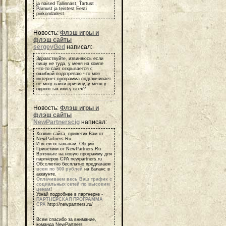
ja naised Tallinnast, Tartust ,
Pärnust ja teistest Eesti
piirkondadest.
Новость:
Флэш игры и
флэш сайты
sergeyGed
написал:
Здравствуйте, извиняюсь если
пишу не туда, у меня на компе
что-то сайт открывается с
ошибкой подозреваю что моя
интернет-программа подглючивает
не могу найти причину, у меня у
одного так или у всех?
Новость:
Флэш игры и
флэш сайты
NewPartnerscig
написал:
Хозяин сайта, приветик Вам от
NewPartners.Ru
И всем остальным, Общий
Приветики от NewPartners.Ru
Взгляньте на новую программу для
партнеров СРА newpartners.ru
Обсолютно бесплатно предлагаем
всем по 500 рублей
на баланс в
аккаунте.
Оплачиваем весь Ваш трафик с
социальных сетей по высоким
ценам
!
Узнай подробнее в партнерке -
ПАРТНЕРСКАЯ ПРОГРАММА
СРА
http://newpartners.ru/
Всем спасибо за внимание,
команда NewPartners