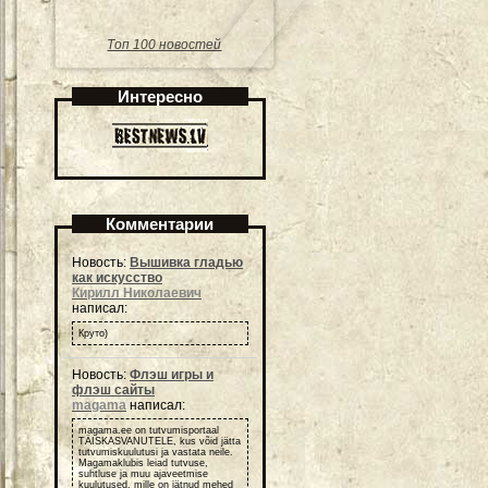
Топ 100 новостей
Интересно
Комментарии
Новость:
Вышивка гладью
как искусство
Кирилл Николаевич
написал:
Круто)
Новость:
Флэш игры и
флэш сайты
magama
написал:
magama.ee on tutvumisportaal
TÄISKASVANUTELE, kus võid jätta
tutvumiskuulutusi ja vastata neile.
Magamaklubis leiad tutvuse,
suhtluse ja muu ajaveetmise
kuulutused, mille on jätnud mehed