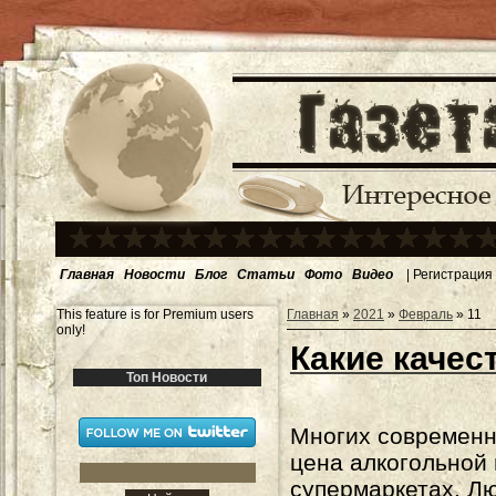
Главная
Новости
Блог
Статьи
Фото
Видео
|
Регистрация
This feature is for Premium users
Главная
»
2021
»
Февраль
»
11
only!
Какие качес
Топ Новости
Многих современн
цена алкогольной 
супермаркетах. Лю