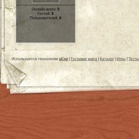
Онлайн всего:
5
Гостей:
5
Пользователей:
0
Используются технологии
uCoz
|
Гостевая книга
|
Каталог
|
Игры
|
Тесты