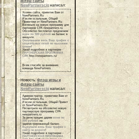
флэш сайты
NewPartnerscig
написал:
Хозяин сайта, приветик Вам от
NewPartners.Ru
И всем остальным, Общий
Приветики от NewPartners.Ru
Взгляньте на новую программу для
партнеров СРА newpartners.ru
Обсолютно бесплатно предлагаем
всем по 500 рублей
на баланс в
аккаунте.
Оплачиваем весь Ваш трафик с
социальных сетей по высоким
ценам
!
Узнай подробнее в партнерке -
ПАРТНЕРСКАЯ ПРОГРАММА
СРА
http://newpartners.ru/
Всем спасибо за внимание,
команда NewPartners
Новость:
Флэш игры и
флэш сайты
NewPartnerscig
написал:
Администратор, приветики Вам от
NewPartners.Ru
И всем остальным, Общий Привет
от NewPartners.Ru
Посмотрите на обсолютно новую
партнерскую программу СРА
newpartners.ru
За регистрацию дарим
всем по
500 рублей
на
зарегистрированный баланс.
Выкупаем весь Ваш трафик с
сайта за дорого
!
Узнай подробнее в партнерке -
ПАРТНЕРСКАЯ ПРОГРАММА