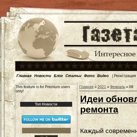
Главная
Новости
Блог
Статьи
Фото
Видео
|
Регистрация
This feature is for Premium users
Главная
»
2021
»
Февраль
»
08
only!
Идеи обнов
Топ Новости
ремонта
Каждый современн