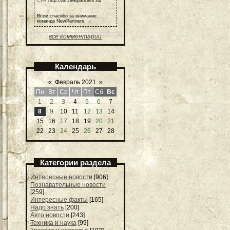
СРА
http://aff.newpartners.ru/
Всем спасибо за внимание,
команда NewPartners
все комментарии
Календарь
«
Февраль 2021
»
Пн
Вт
Ср
Чт
Пт
Сб
Вс
1
2
3
4
5
6
7
8
9
10
11
12
13
14
15
16
17
18
19
20
21
22
23
24
25
26
27
28
Категории раздела
Интересные новости
[906]
Познавательные новости
[259]
Интересные факты
[165]
Надо знать
[200]
Авто новости
[243]
Техника и наука
[99]