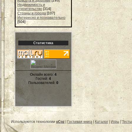
Красота и здоровье
[193]
Недвижимость и
строительство
[314]
Страны и города
[107]
Интересно и познавательно
[504]
Статистика
Онлайн всего:
4
Гостей:
4
Пользователей:
0
Используются технологии
uCoz
|
Гостевая книга
|
Каталог
|
Игры
|
Тесты