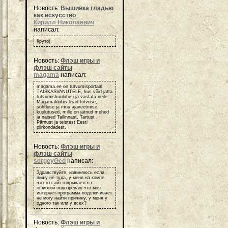
Новость:
Вышивка гладью
как искусство
Кирилл Николаевич
написал:
Круто)
Новость:
Флэш игры и
флэш сайты
magama
написал:
magama.ee on tutvumisportaal
TÄISKASVANUTELE, kus võid jätta
tutvumiskuulutusi ja vastata neile.
Magamaklubis leiad tutvuse,
suhtluse ja muu ajaveetmise
kuulutused, mille on jätnud mehed
ja naised Tallinnast, Tartust ,
Pärnust ja teistest Eesti
piirkondadest.
Новость:
Флэш игры и
флэш сайты
sergeyGed
написал:
Здравствуйте, извиняюсь если
пишу не туда, у меня на компе
что-то сайт открывается с
ошибкой подозреваю что моя
интернет-программа подглючивает
не могу найти причину, у меня у
одного так или у всех?
Новость:
Флэш игры и