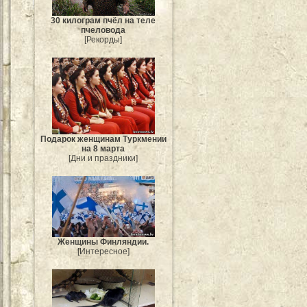
30 килограм пчёл на теле
пчеловода
[Рекорды]
Подарок женщинам Туркмении
на 8 марта
[Дни и праздники]
Женщины Финляндии.
[Интересное]