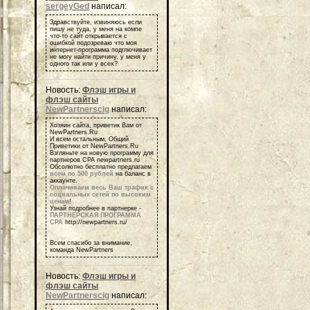
sergeyGed
написал:
Здравствуйте, извиняюсь если
пишу не туда, у меня на компе
что-то сайт открывается с
ошибкой подозреваю что моя
интернет-программа подглючивает
не могу найти причину, у меня у
одного так или у всех?
Новость:
Флэш игры и
флэш сайты
NewPartnerscig
написал:
Хозяин сайта, приветик Вам от
NewPartners.Ru
И всем остальным, Общий
Приветики от NewPartners.Ru
Взгляньте на новую программу для
партнеров СРА newpartners.ru
Обсолютно бесплатно предлагаем
всем по 500 рублей
на баланс в
аккаунте.
Оплачиваем весь Ваш трафик с
социальных сетей по высоким
ценам
!
Узнай подробнее в партнерке -
ПАРТНЕРСКАЯ ПРОГРАММА
СРА
http://newpartners.ru/
Всем спасибо за внимание,
команда NewPartners
Новость:
Флэш игры и
флэш сайты
NewPartnerscig
написал: