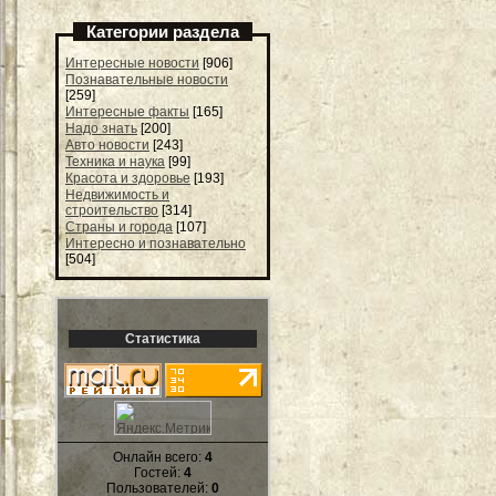
Категории раздела
Интересные новости
[906]
Познавательные новости
[259]
Интересные факты
[165]
Надо знать
[200]
Авто новости
[243]
Техника и наука
[99]
Красота и здоровье
[193]
Недвижимость и
строительство
[314]
Страны и города
[107]
Интересно и познавательно
[504]
Статистика
Онлайн всего:
4
Гостей:
4
Пользователей:
0