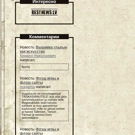
Интересно
Комментарии
Новость:
Вышивка гладью
как искусство
Кирилл Николаевич
написал:
Круто)
Новость:
Флэш игры и
флэш сайты
magama
написал:
magama.ee on tutvumisportaal
TÄISKASVANUTELE, kus võid jätta
tutvumiskuulutusi ja vastata neile.
Magamaklubis leiad tutvuse,
suhtluse ja muu ajaveetmise
kuulutused, mille on jätnud mehed
ja naised Tallinnast, Tartust ,
Pärnust ja teistest Eesti
piirkondadest.
Новость:
Флэш игры и
флэш сайты