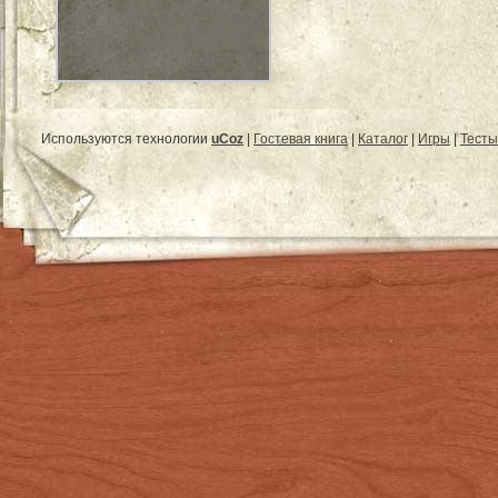
Используются технологии
uCoz
|
Гостевая книга
|
Каталог
|
Игры
|
Тесты