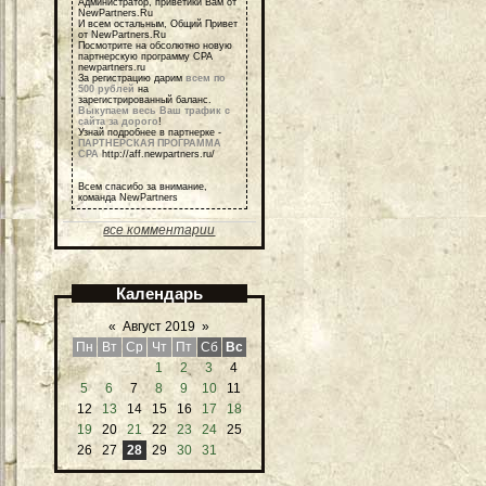
Администратор, приветики Вам от
NewPartners.Ru
И всем остальным, Общий Привет
от NewPartners.Ru
Посмотрите на обсолютно новую
партнерскую программу СРА
newpartners.ru
За регистрацию дарим
всем по
500 рублей
на
зарегистрированный баланс.
Выкупаем весь Ваш трафик с
сайта за дорого
!
Узнай подробнее в партнерке -
ПАРТНЕРСКАЯ ПРОГРАММА
СРА
http://aff.newpartners.ru/
Всем спасибо за внимание,
команда NewPartners
все комментарии
Календарь
«
Август 2019
»
Пн
Вт
Ср
Чт
Пт
Сб
Вс
1
2
3
4
5
6
7
8
9
10
11
12
13
14
15
16
17
18
19
20
21
22
23
24
25
26
27
28
29
30
31