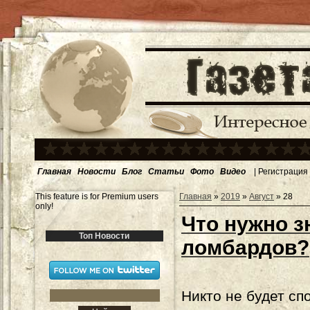
Главная
Новости
Блог
Статьи
Фото
Видео
|
Регистрация
This feature is for Premium users
Главная
»
2019
»
Август
»
28
only!
Что нужно з
Топ Новости
ломбардов?
Никто не будет спо