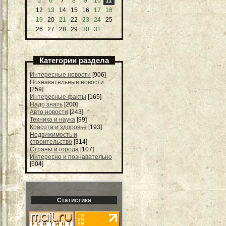
5
6
7
8
9
10
11
12
13
14
15
16
17
18
19
20
21
22
23
24
25
26
27
28
29
30
31
Категории раздела
Интересные новости
[906]
Познавательные новости
[259]
Интересные факты
[165]
Надо знать
[200]
Авто новости
[243]
Техника и наука
[99]
Красота и здоровье
[193]
Недвижимость и
строительство
[314]
Страны и города
[107]
Интересно и познавательно
[504]
Статистика