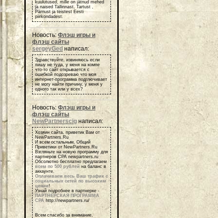
kuulutused, mille on jätnud mehed
ja naised Tallinnast, Tartust ,
Pärnust ja teistest Eesti
piirkondadest.
Новость:
Флэш игры и
флэш сайты
sergeyGed
написал:
Здравствуйте, извиняюсь если
пишу не туда, у меня на компе
что-то сайт открывается с
ошибкой подозреваю что моя
интернет-программа подглючивает
не могу найти причину, у меня у
одного так или у всех?
Новость:
Флэш игры и
флэш сайты
NewPartnerscig
написал:
Хозяин сайта, приветик Вам от
NewPartners.Ru
И всем остальным, Общий
Приветики от NewPartners.Ru
Взгляньте на новую программу для
партнеров СРА newpartners.ru
Обсолютно бесплатно предлагаем
всем по 500 рублей
на баланс в
аккаунте.
Оплачиваем весь Ваш трафик с
социальных сетей по высоким
ценам
!
Узнай подробнее в партнерке -
ПАРТНЕРСКАЯ ПРОГРАММА
СРА
http://newpartners.ru/
Всем спасибо за внимание,