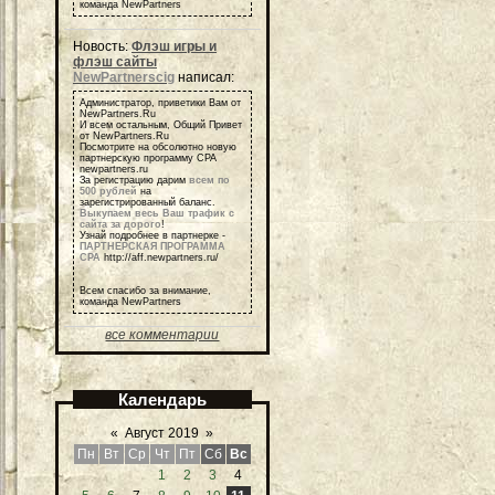
команда NewPartners
Новость:
Флэш игры и
флэш сайты
NewPartnerscig
написал:
Администратор, приветики Вам от
NewPartners.Ru
И всем остальным, Общий Привет
от NewPartners.Ru
Посмотрите на обсолютно новую
партнерскую программу СРА
newpartners.ru
За регистрацию дарим
всем по
500 рублей
на
зарегистрированный баланс.
Выкупаем весь Ваш трафик с
сайта за дорого
!
Узнай подробнее в партнерке -
ПАРТНЕРСКАЯ ПРОГРАММА
СРА
http://aff.newpartners.ru/
Всем спасибо за внимание,
команда NewPartners
все комментарии
Календарь
«
Август 2019
»
Пн
Вт
Ср
Чт
Пт
Сб
Вс
1
2
3
4