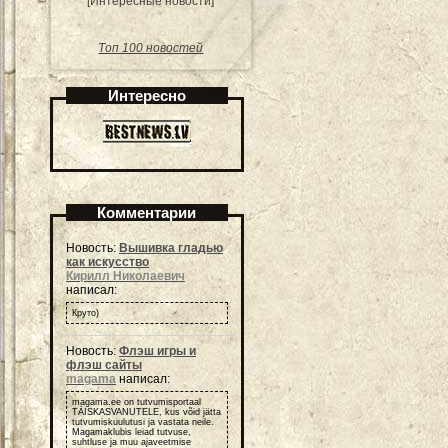
[Интересные новости]
Топ 100 новостей
Интересно
Комментарии
Новость:
Вышивка гладью
как искусство
Кирилл Николаевич
написал:
Круто)
Новость:
Флэш игры и
флэш сайты
magama
написал:
magama.ee on tutvumisportaal
TÄISKASVANUTELE, kus võid jätta
tutvumiskuulutusi ja vastata neile.
Magamaklubis leiad tutvuse,
suhtluse ja muu ajaveetmise