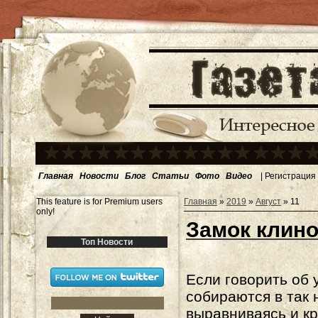
Главная
Новости
Блог
Статьи
Фото
Видео
|
Регистрация
This feature is for Premium users
Главная
»
2019
»
Август
»
11
only!
Замок клино
Топ Новости
Если говорить об
собираются в так
выравниваясь и кр