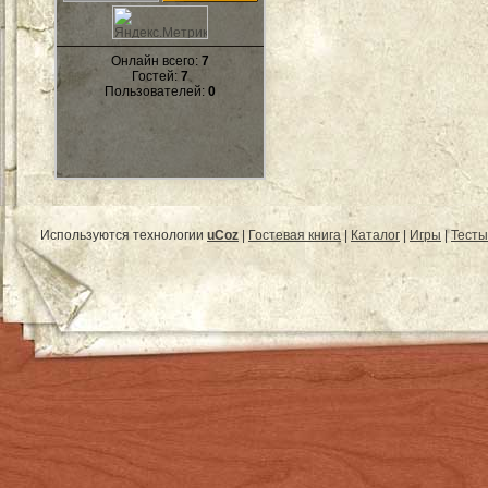
Онлайн всего:
7
Гостей:
7
Пользователей:
0
Используются технологии
uCoz
|
Гостевая книга
|
Каталог
|
Игры
|
Тесты