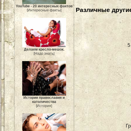
YouTube - 20 интересных фактов
Различные другие
[Интересные факты]
5
Делаем кресло-мешок.
[Надо знать]
История православия и
католичества
[История]
Гр