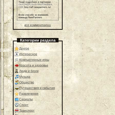
Узнай подробнее в партнерке -
ПАРТНЕРСКАЯ ПРОГРАММА
СРА
http://aff.newpartners.ru/
Всем спасибо за внимание,
команда NewPartners
все комментарии
Категории раздела
Другое
Интересное
Компьютерные игры
Красота и здоровье
Люди и блоги
Музыка
Общество
Путешествия и события
Развлечения
Сериалы
Спорт
Транспорт