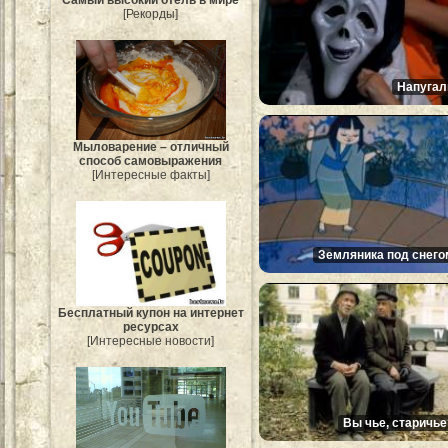
Самый высокий отель в мире
[Рекорды]
Напугал
Мыловарение – отличный
способ самовыражения
[Интересные факты]
Земляника под снего
Бесплатный купон на интернет
ресурсах
[Интересные новости]
Вы чье, старичье