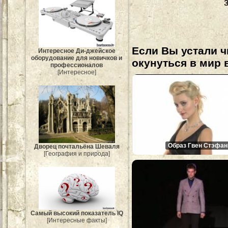
Если Вы устали ч
Интересное Ди-джейское
оборудование для новичков и
окунуться в мир 
профессионалов
[Интересное]
Образ Гвен Стэфан
Дворец почтальёна Шеваля
[География и природа]
Самый высокий показатель IQ
[Интересные факты]