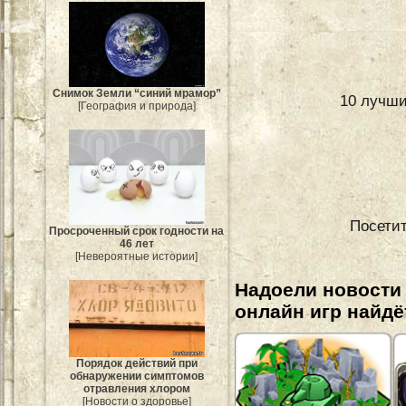
Снимок Земли “синий мрамор”
10 лучши
[География и природа]
Посетит
Просроченный срок годности на
46 лет
[Невероятные истории]
Надоели новости
онлайн игр найдё
Порядок действий при
обнаружении симптомов
отравления хлором
[Новости о здоровье]