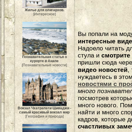
Жилье для олигархов.
[Интересное]
Вы попали на мо
интересные вид
Надоело читать 
стула и
смотрите
Познавательная статья о
пришли сюда чере
курорте в Анапе
[Познавательные новости]
видео новостей
,
нуждаетесь в это
новостями с про
много познавате
посмотрев которы
много нового. По
Вокзал Чхатрапати Шиваджи -
найти и много сп
самый красивый вокзал мир
[География и природа]
кадров, которые 
счастливых зам