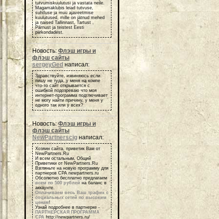
tutvumiskuulutusi ja vastata neile.
Magamaklubis leiad tutvuse,
suhtluse ja muu ajaveetmise
kuulutused, mille on jätnud mehed
ja naised Tallinnast, Tartust ,
Pärnust ja teistest Eesti
piirkondadest.
Новость:
Флэш игры и
флэш сайты
sergeyGed
написал:
Здравствуйте, извиняюсь если
пишу не туда, у меня на компе
что-то сайт открывается с
ошибкой подозреваю что моя
интернет-программа подглючивает
не могу найти причину, у меня у
одного так или у всех?
Новость:
Флэш игры и
флэш сайты
NewPartnerscig
написал:
Хозяин сайта, приветик Вам от
NewPartners.Ru
И всем остальным, Общий
Приветики от NewPartners.Ru
Взгляньте на новую программу для
партнеров СРА newpartners.ru
Обсолютно бесплатно предлагаем
всем по 500 рублей
на баланс в
аккаунте.
Оплачиваем весь Ваш трафик с
социальных сетей по высоким
ценам
!
Узнай подробнее в партнерке -
ПАРТНЕРСКАЯ ПРОГРАММА
СРА
http://newpartners.ru/