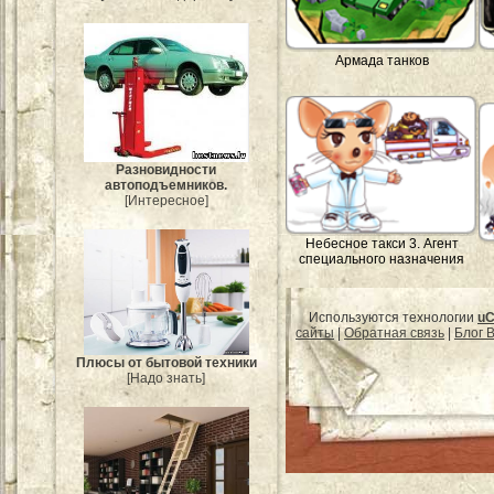
Армада танков
Разновидности
автоподъемников.
[Интересное]
Небесное такси 3. Агент
специального назначения
Используются технологии
uC
сайты
|
Обратная связь
|
Блог B
Плюсы от бытовой техники
[Надо знать]