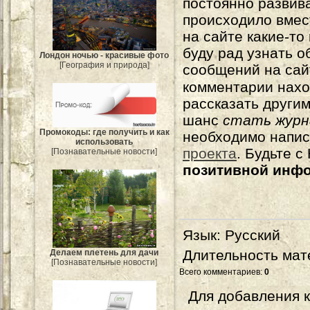
постоянно развива
происходило вмес
на сайте какие-то
буду рад узнать о
Лондон ночью - красивые фото
[География и природа]
сообщений на сай
комментарии нахо
рассказать другим
шанс
стать журн
Промокоды: где получить и как
необходимо напи
использовать
проекта
. Будьте 
[Познавательные новости]
позитивной инф
Язык
: Русский
Длительность мат
Делаем плетень для дачи
[Познавательные новости]
Всего комментариев
:
0
Для добавления 