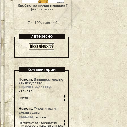
Как быстро продать машину?
[Авто новости]
Топ 100 новостей
Интересно
Комментарии
Новость:
Вышивка гладью
как искусство
Кирилл Николаевич
написал:
Круто)
Новость:
Флэш игры и
флэш сайты
magama
написал:
magama.ee on tutvumisportaal
TÄISKASVANUTELE, kus võid jätta