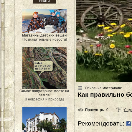
Магазины детских вещей
[Познавательные новости]
Описание материала
:
Самое популярное место на
Как правильно б
земле
[География и природа]
Просмотры
: 0
Садо
Рекомендовать: