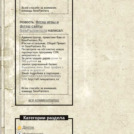
Всем спасибо за внимание,
команда NewPartners
Новость:
Флэш игры и
флэш сайты
NewPartnerscig
написал:
Администратор, приветики Вам от
NewPartners.Ru
И всем остальным, Общий Привет
от NewPartners.Ru
Посмотрите на обсолютно новую
партнерскую программу СРА
newpartners.ru
За регистрацию дарим
всем по
500 рублей
на
зарегистрированный баланс.
Выкупаем весь Ваш трафик с
сайта за дорого
!
Узнай подробнее в партнерке -
ПАРТНЕРСКАЯ ПРОГРАММА
СРА
http://aff.newpartners.ru/
Всем спасибо за внимание,
команда NewPartners
все комментарии
Категории раздела
Другое
Интересное