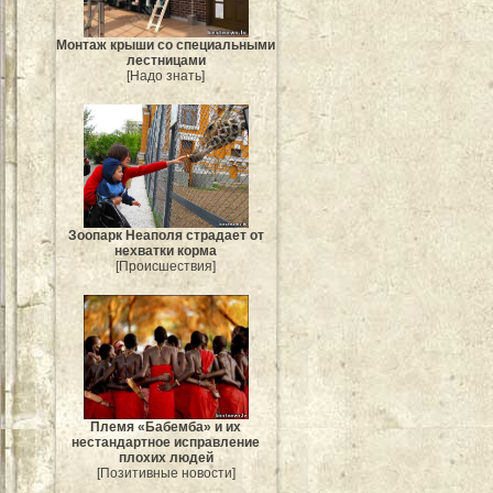
Монтаж крыши со специальными
лестницами
[Надо знать]
Зоопарк Неаполя страдает от
нехватки корма
[Происшествия]
Племя «Бабемба» и их
нестандартное исправление
плохих людей
[Позитивные новости]