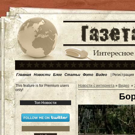
Главная
Новости
Блог
Статьи
Фото
Видео
|
Регистрация
This feature is for Premium users
Новости с интернета
»
Видео
»
only!
Бор
Топ Новости