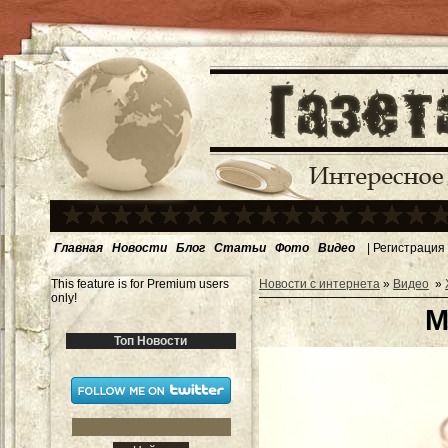
Главная
Новости
Блог
Статьи
Фото
Видео
|
Регистрация
This feature is for Premium users
Новости с интернета
»
Видео
»
only!
М
Топ Новости