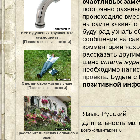
счастливых зам
постоянно развива
происходило вмес
на сайте какие-то
буду рад узнать о
Всё о душевых трубках, что
нужно знать
сообщений на сай
[Познавательные новости]
комментарии нахо
рассказать другим
шанс
стать журн
необходимо напи
проекта
. Будьте 
позитивной инф
Сделай свою жизнь лучше
[Позитивные новости]
Язык
: Русский
Длительность мат
Всего комментариев
:
0
Красота итальянских балконов и
окон