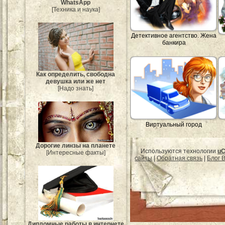
WhatsApp
[Техника и наука]
Детективное агентство. Жена
банкира
Как определить, свободна
девушка или же нет
[Надо знать]
Виртуальный город
Дорогие линзы на планете
Используются технологии
uC
[Интересные факты]
сайты
|
Обратная связь
|
Блог B
Дипломные работы в интернете