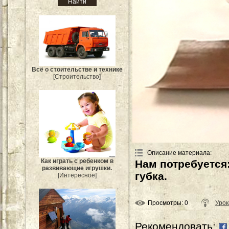
Всё о стоительстве и технике
[Строительство]
Описание материала
:
Как играть с ребенком в
Нам потребуется
развивающие игрушки.
губка.
[Интересное]
Просмотры
: 0
Урок
Рекомендовать: