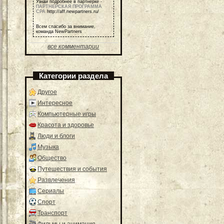
Узнай подробнее в партнерке -
ПАРТНЕРСКАЯ ПРОГРАММА
СРА
http://aff.newpartners.ru/
Всем спасибо за внимание,
команда NewPartners
все комментарии
Категории раздела
Другое
Интересное
Компьютерные игры
Красота и здоровье
Люди и блоги
Музыка
Общество
Путешествия и события
Развлечения
Сериалы
Спорт
Транспорт
Фильмы и анимация