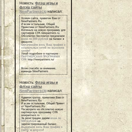
Новость:
Флэш игры и
флэш сайты
NewPartnerscig
написал:
Хозяин сайта, приветик Вам от
NewPartners.Ru
И всем остальным, Общий
Приветики от NewPartners.Ru
Взгляньте на новую программу для
партнеров СРА newpartners.ru
Обсолютно бесплатно предлагаем
всем по 500 рублей
на баланс в
аккаунте.
Оплачиваем весь Ваш трафик с
социальных сетей по высоким
ценам
!
Узнай подробнее в партнерке -
ПАРТНЕРСКАЯ ПРОГРАММА
СРА
http://newpartners.ru/
Всем спасибо за внимание,
команда NewPartners
Новость:
Флэш игры и
флэш сайты
NewPartnerscig
написал:
Администратор, приветики Вам от
NewPartners.Ru
И всем остальным, Общий Привет
от NewPartners.Ru
Посмотрите на обсолютно новую
партнерскую программу СРА
newpartners.ru
За регистрацию дарим
всем по
500 рублей
на
зарегистрированный баланс.
Выкупаем весь Ваш трафик с
сайта за дорого
!