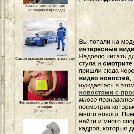
Хижина имени Сольве
[География и природа]
Вы попали на мо
интересные вид
Надоело читать 
Самая высокая скорость на льду
стула и
смотрите
[Рекорды]
пришли сюда чере
видео новостей
,
нуждаетесь в это
новостями с про
много познавате
Фотосессия для беременных
посмотрев которы
женщин
[Интересное]
много нового. По
найти и много сп
кадров, которые 