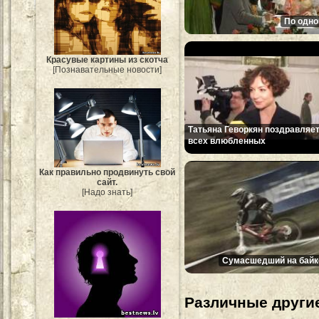
По одно
Красувые картины из скотча
[Познавательные новости]
Татьяна Геворкян поздравляе
всех влюбленных
Как правильно продвинуть свой
сайт.
[Надо знать]
Сумасшедший на байк
Различные другие