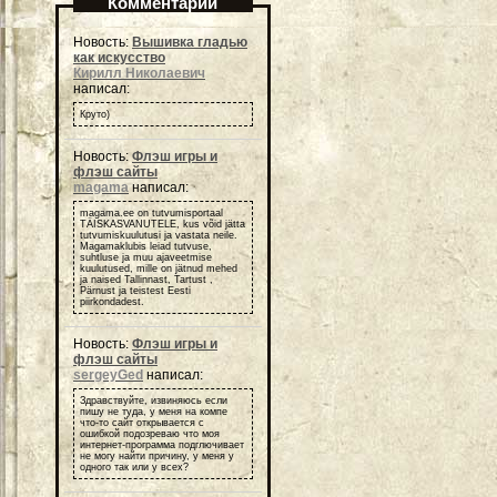
Комментарии
Новость:
Вышивка гладью
как искусство
Кирилл Николаевич
написал:
Круто)
Новость:
Флэш игры и
флэш сайты
magama
написал:
magama.ee on tutvumisportaal
TÄISKASVANUTELE, kus võid jätta
tutvumiskuulutusi ja vastata neile.
Magamaklubis leiad tutvuse,
suhtluse ja muu ajaveetmise
kuulutused, mille on jätnud mehed
ja naised Tallinnast, Tartust ,
Pärnust ja teistest Eesti
piirkondadest.
Новость:
Флэш игры и
флэш сайты
sergeyGed
написал:
Здравствуйте, извиняюсь если
пишу не туда, у меня на компе
что-то сайт открывается с
ошибкой подозреваю что моя
интернет-программа подглючивает
не могу найти причину, у меня у
одного так или у всех?