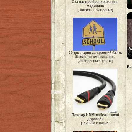
Статья про бронхоскопия -
медицина
[Новости о здоровье]
А
20 долларов за средний балл.
с
Школа по-американски
[Интересные факты]
Ра
Почему HDMI кабель такой
дорогой?
[Техника и наука]