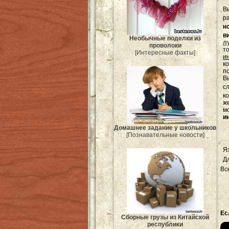
В
р
н
в
Необычные поделки из
л
проволоки
т
[Интересные факты]
и
к
п
Вы
с
к
ж
м
и
Домашнее задание у школьников
[Познавательные новости]
Я
Д
Вс
Ес
Сборные грузы из Китайской
республики