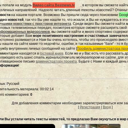
ы попали на модуль
Видео сайта Bestnews.lv
, в котором вы сможете найт
азличных направлений. Надоело читать длинные
тексты новостей
? Откиньт
овости
на нашем портале. Возможно Вы пришли сюда через поисковики
Googl
идео новостей
, так что Вы уже нашли то, что искали, и Вы не нуждаетесь в э
учшими новостями с просторов интернета
. Среди видео Вы сможете найти
м
оповых телевизионных передач, посмотрев которые сможете расширить свой к
нформационных видеороликов
, вы сможете найти и много спортивно содержа
оторые добавят Вам
море позитивного настроения и счастливых замечате
остоянно развивается и Нам бы очень хотелось, чтобы это происходило вмес
 нашли на сайте какие-то недочёты, ошибки, и так назыаемые "баги" - то я бу
лужбу внутренних личных сообщений на сайте [
Профиль администратора прое
омментарии находятся в
гостевой книге
. Если же и у Вас есть что рассказать 
елающего есть шанс
стать журналистом или модератором на сайте
, для 
отивационное письмо
администратору проекта
. Будьте с Нами и каждый день
нформации
!
зык
: Русский
лительность материала
: 00:02:14
его комментариев
:
0
Для добавления комментарии необходимо зарегистрироваться или зай
[
Регистрация
|
Вход
]
ли Вы устали читать тексты новостей, то предлагаю Вам окунуться в мир 