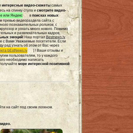
и
интересные видео-сюжеты
самых
есь на спинку стула и
смотрите видео-
e или Яндекс
в
поисках новых
том превью видеораздела сайта с
ного познавательных роликов
, с
ругозор и узнать много нового. Помимо
тельных и развлекательных кадров,
льных эмоций
! Наш портал
Bestnews.lv
те с Вами Уважаемые посетители. Если
ду рад узнать об этом от Вас через
кта bEstNews.lv
] ! Ваши отзывы и
другим пользователям, то у каждого
этого необходимо написать
 получайте
море интересной позитивной
ти на сайт под своим логином.
видео.