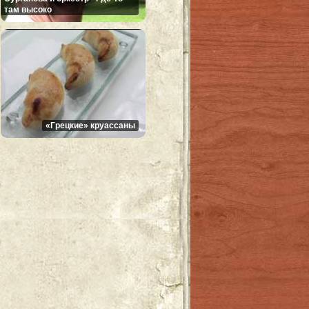
там высоко
«Грецкие» круассаны