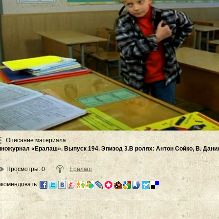
Описание материала
:
иножурнал «Ералаш». Выпуск 194. Эпизод 3.В ролях: Антон Сойко, В. Дани
Просмотры
: 0
Ералаш
екомендовать: