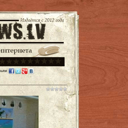
зьям: