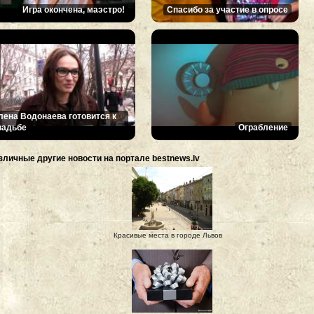
Игра окончена, маэстро!
Спасибо за участие в опросе
лена Водонаева готовится к
вадьбе
Ограбление
зличные другие новости на портале bestnews.lv
Красивые места в городе Львов