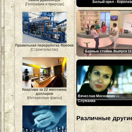
Белый орел - Королев
[География и природа]
Правильная переработка Фреона
[Строительство]
Барные стойки. Выпуск 11
Квартира за 22 миллиона
долларов
Вячеслав Московкин —
[Интересные факты]
Служанка
Различные другие