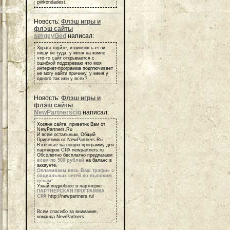
piirkondadest.
Новость:
Флэш игры и
флэш сайты
sergeyGed
написал:
Здравствуйте, извиняюсь если
пишу не туда, у меня на компе
что-то сайт открывается с
ошибкой подозреваю что моя
интернет-программа подглючивает
не могу найти причину, у меня у
одного так или у всех?
Новость:
Флэш игры и
флэш сайты
NewPartnerscig
написал:
Хозяин сайта, приветик Вам от
NewPartners.Ru
И всем остальным, Общий
Приветики от NewPartners.Ru
Взгляньте на новую программу для
партнеров СРА newpartners.ru
Обсолютно бесплатно предлагаем
всем по 500 рублей
на баланс в
аккаунте.
Оплачиваем весь Ваш трафик с
социальных сетей по высоким
ценам
!
Узнай подробнее в партнерке -
ПАРТНЕРСКАЯ ПРОГРАММА
СРА
http://newpartners.ru/
Всем спасибо за внимание,
команда NewPartners