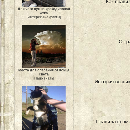
Как прави
Для чего нужна крокодиловая
кожа
[Интересные факты]
О тр
Места для спасения от Конца
света
[Надо знать]
История возни
Правила совме