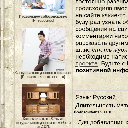
постоянно развива
происходило вмес
на сайте какие-то
Правильное собеседование
[Интересное]
буду рад узнать о
сообщений на сай
комментарии нахо
рассказать другим
шанс
стать журн
необходимо напи
проекта
. Будьте 
позитивной инф
Как одеваться дешево и красиво.
[Познавательные новости]
Язык
: Русский
Длительность мат
Всего комментариев
:
0
Как отличить мебель из
Для добавления 
натурального дерева от мебели
из ДСП.