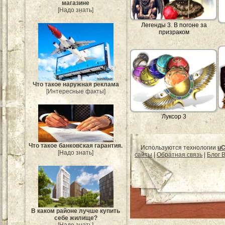
магазине
[Надо знать]
Легенды 3. В погоне за
призраком
Что такое наружная реклама
[Интересные факты]
Луксор 3
Что такое банковская гарантия.
Используются технологии
uC
[Надо знать]
сайты
|
Обратная связь
|
Блог B
В каком районе лучше купить
себе жилище?