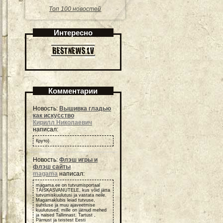
Топ 100 новостей
Интересно
Комментарии
Новость:
Вышивка гладью
как искусство
Кирилл Николаевич
написал:
Круто)
Новость:
Флэш игры и
флэш сайты
magama
написал:
magama.ee on tutvumisportaal
TÄISKASVANUTELE, kus võid jätta
tutvumiskuulutusi ja vastata neile.
Magamaklubis leiad tutvuse,
suhtluse ja muu ajaveetmise
kuulutused, mille on jätnud mehed
ja naised Tallinnast, Tartust ,
Pärnust ja teistest Eesti