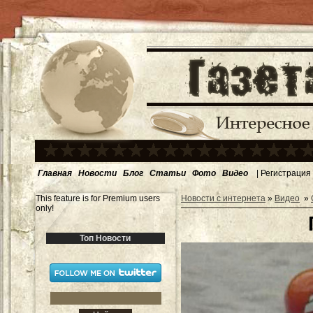
Главная
Новости
Блог
Статьи
Фото
Видео
|
Регистрация
This feature is for Premium users
Новости с интернета
»
Видео
»
only!
Топ Новости