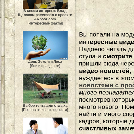
В своем интервью Влад
Щелчком рассказал о проекте
ARbooz.com
[Интересные факты]
Вы попали на мо
интересные вид
Надоело читать 
стула и
смотрите
День Земли и Леса
пришли сюда чере
[Дни и праздники]
видео новостей
,
нуждаетесь в это
новостями с про
много познавате
посмотрев которы
много нового. По
Выбор тента для отдыха
[Познавательные новости]
найти и много сп
кадров, которые 
счастливых зам