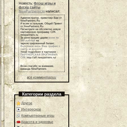
Новость:
Флэш игры и
флэш сайты
NewPartnerscig
написал:
Администратор, приветики Вам от
NewPartners.Ru
И всем остальным, Общий Привет
от NewPartners.Ru
Посмотрите на обсолютно новую
партнерскую программу СРА
newpartners.ru
За регистрацию дарим
всем по
500 рублей
на
зарегистрированный баланс.
Выкупаем весь Ваш трафик с
сайта за дорого
!
Узнай подробнее в партнерке -
ПАРТНЕРСКАЯ ПРОГРАММА
СРА
http://aff.newpartners.ru/
Всем спасибо за внимание,
команда NewPartners
все комментарии
Категории раздела
Другое
Интересное
Компьютерные игры
Красота и здоровье