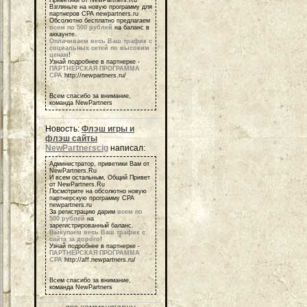
Приветики от NewPartners.Ru
Взгляньте на новую программу для
партнеров СРА newpartners.ru
Обсолютно бесплатно предлагаем
всем по 500 рублей
на баланс в
аккаунте.
Оплачиваем весь Ваш трафик с
социальных сетей по высоким
ценам
!
Узнай подробнее в партнерке -
ПАРТНЕРСКАЯ ПРОГРАММА
СРА
http://newpartners.ru/
Всем спасибо за внимание,
команда NewPartners
Новость:
Флэш игры и
флэш сайты
NewPartnerscig
написал:
Администратор, приветики Вам от
NewPartners.Ru
И всем остальным, Общий Привет
от NewPartners.Ru
Посмотрите на обсолютно новую
партнерскую программу СРА
newpartners.ru
За регистрацию дарим
всем по
500 рублей
на
зарегистрированный баланс.
Выкупаем весь Ваш трафик с
сайта за дорого
!
Узнай подробнее в партнерке -
ПАРТНЕРСКАЯ ПРОГРАММА
СРА
http://aff.newpartners.ru/
Всем спасибо за внимание,
команда NewPartners