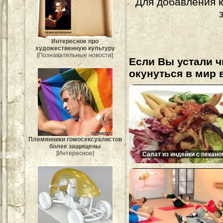
Для добавления 
Интересное про
художественную культуру
[Познавательные новости]
Если Вы устали ч
окунуться в мир 
Племянники гомосексуалистов
более защищены
[Интересное]
Салат из индейки с пекано