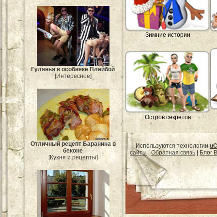
Зимние истории
Гулянья в особняке Плейбой
[Интересное]
Остров секретов
Отличный рецепт Баранина в
Используются технологии
uC
беконе
сайты
|
Обратная связь
|
Блог B
[Кухня и рецепты]