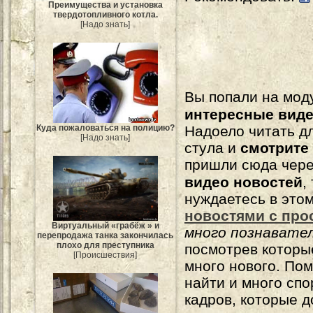
Преимущества и установка
твердотопливного котла.
[Надо знать]
Вы попали на мо
интересные вид
Куда пожаловаться на полицию?
Надоело читать 
[Надо знать]
стула и
смотрите
пришли сюда чере
видео новостей
,
нуждаетесь в это
новостями с про
Виртуальный «грабёж » и
много познавате
перепродажа танка закончилась
плохо для преступника
посмотрев которы
[Происшествия]
много нового. По
найти и много сп
кадров, которые 