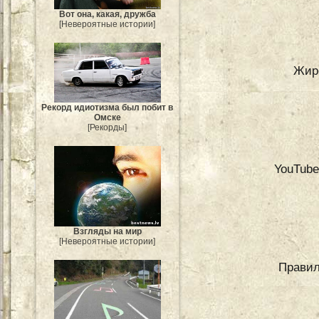
Вот она, какая, дружба
[Невероятные истории]
Жир
Рекорд идиотизма был побит в
Омске
[Рекорды]
YouTube
Взгляды на мир
[Невероятные истории]
Правил