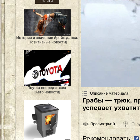
История и значение брейк-данса.
[Позитивные новости]
Toyota впереди всех
[Авто новости]
Описание материала
:
Грэбы — трюк, п
успевает ухвати
Просмотры
: 0
Сно
Рекомендовать: