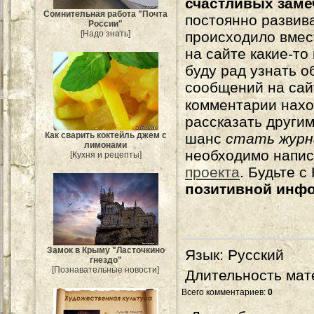
счастливых зам
Сомнительная работа "Почта
постоянно развива
России"
происходило вмес
[Надо знать]
на сайте какие-то
буду рад узнать о
сообщений на сай
комментарии нахо
рассказать другим
шанс
стать журн
Как сварить коктейль джем с
лимонами
необходимо напи
[Кухня и рецепты]
проекта
. Будьте 
позитивной инф
Замок в Крыму "Ласточкино
Язык
: Русский
гнездо"
[Познавательные новости]
Длительность мат
Всего комментариев
:
0