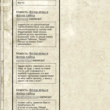
Круто)
Новость:
Флэш игры и
флэш сайты
magama
написал:
magama.ee on tutvumisportaal
TÄISKASVANUTELE, kus võid jätta
tutvumiskuulutusi ja vastata neile.
Magamaklubis leiad tutvuse,
suhtluse ja muu ajaveetmise
kuulutused, mille on jätnud mehed
ja naised Tallinnast, Tartust ,
Pärnust ja teistest Eesti
piirkondadest.
Новость:
Флэш игры и
флэш сайты
sergeyGed
написал:
Здравствуйте, извиняюсь если
пишу не туда, у меня на компе
что-то сайт открывается с
ошибкой подозреваю что моя
интернет-программа подглючивает
не могу найти причину, у меня у
одного так или у всех?
Новость:
Флэш игры и
флэш сайты
NewPartnerscig
написал:
Хозяин сайта, приветик Вам от
NewPartners.Ru
И всем остальным, Общий