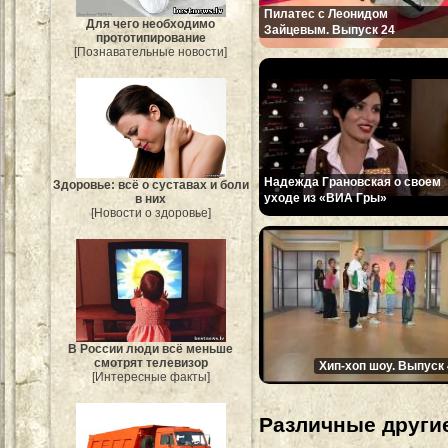
Пилатес с Леонидом
Для чего необходимо
Зайцевым. Выпуск 24
прототипирование
[Познавательные новости]
Надежда Грановская о своем
Здоровье: всё о суставах и боли
уходе из «ВИА Гры»
в них
[Новости о здоровье]
В России люди всё меньше
смотрят телевизор
Хип-хоп шоу. Выпуск 
[Интересные факты]
Различные другие