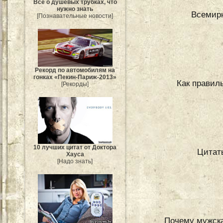
Всё о душевых трубках, что
нужно знать
Всемирн
[Познавательные новости]
Рекорд по автомобилям на
гонках «Пекин-Париж-2013»
Как правил
[Рекорды]
10 лучших цитат от Доктора
Цитат
Хауса
[Надо знать]
Почему мужска