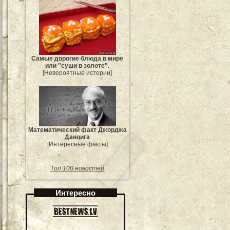
Самые дорогие блюда в мире
или "суши в золоте".
[Невероятные истории]
Mатематический факт Джорджа
Данцига
[Интересные факты]
Топ 100 новостей
Интересно