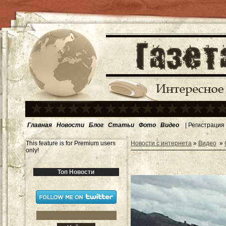
Главная
Новости
Блог
Статьи
Фото
Видео
|
Регистрация
This feature is for Premium users
Новости с интернета
»
Видео
»
only!
Топ Новости