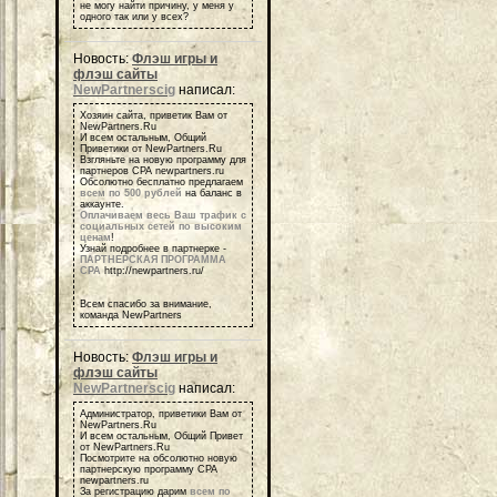
не могу найти причину, у меня у
одного так или у всех?
Новость:
Флэш игры и
флэш сайты
NewPartnerscig
написал:
Хозяин сайта, приветик Вам от
NewPartners.Ru
И всем остальным, Общий
Приветики от NewPartners.Ru
Взгляньте на новую программу для
партнеров СРА newpartners.ru
Обсолютно бесплатно предлагаем
всем по 500 рублей
на баланс в
аккаунте.
Оплачиваем весь Ваш трафик с
социальных сетей по высоким
ценам
!
Узнай подробнее в партнерке -
ПАРТНЕРСКАЯ ПРОГРАММА
СРА
http://newpartners.ru/
Всем спасибо за внимание,
команда NewPartners
Новость:
Флэш игры и
флэш сайты
NewPartnerscig
написал:
Администратор, приветики Вам от
NewPartners.Ru
И всем остальным, Общий Привет
от NewPartners.Ru
Посмотрите на обсолютно новую
партнерскую программу СРА
newpartners.ru
За регистрацию дарим
всем по