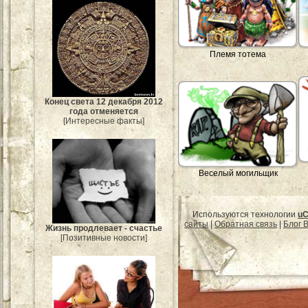
Племя тотема
Конец света 12 декабря 2012
года отменяется
[Интересные факты]
Веселый могильщик
Используются технологии
uC
сайты
|
Обратная связь
|
Блог B
Жизнь продлевает - счастье
[Позитивные новости]