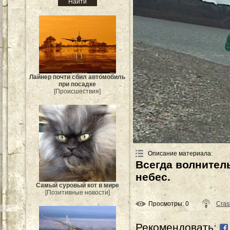
Лайнер почти сбил автомобиль
при посадке
[Происшествия]
Описание материала
:
Всегда волнитель
небес.
Самый суровый кот в мире
[Позитивные новости]
Просмотры
: 0
Cras
Рекомендовать: