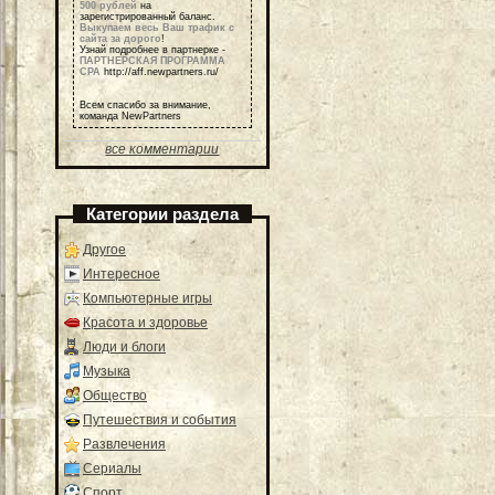
500 рублей
на
зарегистрированный баланс.
Выкупаем весь Ваш трафик с
сайта за дорого
!
Узнай подробнее в партнерке -
ПАРТНЕРСКАЯ ПРОГРАММА
СРА
http://aff.newpartners.ru/
Всем спасибо за внимание,
команда NewPartners
все комментарии
Категории раздела
Другое
Интересное
Компьютерные игры
Красота и здоровье
Люди и блоги
Музыка
Общество
Путешествия и события
Развлечения
Сериалы
Спорт