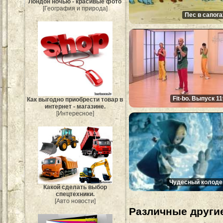
Лондон ночью - красивые фото
[География и природа]
Пес в сапога
Fit-bo. Выпуск 1
Как выгодно приобрести товар в
интернет - магазине.
[Интересное]
Чудесный колоде
Какой сделать выбор
спецтехники.
[Авто новости]
Различные другие