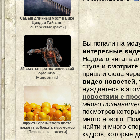
Самый длинный мост в мире
Циндао Гайвань
[Интересные факты]
Вы попали на мо
интересные вид
Надоело читать 
стула и
смотрите
25 фактов про человеческий
пришли сюда чере
организм
[Надо знать]
видео новостей
,
нуждаетесь в это
новостями с про
много познавате
посмотрев которы
много нового. По
Фрукты оранжевого цвета
найти и много сп
помогут избежать переломов
[Позитивные новости]
кадров, которые 