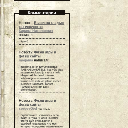
Комментарии
Новость:
Вышивка гладью
как искусство
Кирилл Николаевич
написал:
Круто)
Новость:
Флэш игры и
флэш сайты
magama
написал:
magama.ee on tutvumisportaal
TÄISKASVANUTELE, kus võid jätta
tutvumiskuulutusi ja vastata neile.
Magamaklubis leiad tutvuse,
suhtluse ja muu ajaveetmise
kuulutused, mille on jätnud mehed
ja naised Tallinnast, Tartust ,
Pärnust ja teistest Eesti
piirkondadest.
Новость:
Флэш игры и
флэш сайты
sergeyGed
написал:
Здравствуйте, извиняюсь если
пишу не туда, у меня на компе
что-то сайт открывается с
ошибкой подозреваю что моя
интернет-программа подглючивает