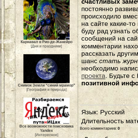
счастливых зам
постоянно развива
происходило вмес
на сайте какие-то
буду рад узнать о
сообщений на сай
Карнавал в Рио-де-Жанейро
комментарии нахо
[Дни и праздники]
рассказать другим
шанс
стать журн
необходимо напи
проекта
. Будьте 
позитивной инф
Снимок Земли “синий мрамор”
[География и природа]
Язык
: Русский
Длительность мат
Все возможности поисковика
Всего комментариев
:
0
Yandex
[Интересное]