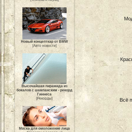
Мо
Новый концепткар от BMW
[Авто новости]
Крас
Высочайшая пирамида из
бокалов с шампанским - рекорд
Гиннеса
[Рекорды]
Всё 
Маска для омоложение лица