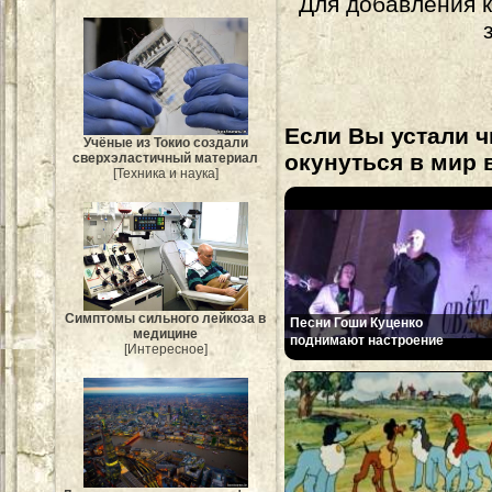
Для добавления 
Если Вы устали ч
Учёные из Токио создали
окунуться в мир 
сверхэластичный материал
[Техника и наука]
Симптомы сильного лейкоза в
Песни Гоши Куценко
медицине
поднимают настроение
[Интересное]