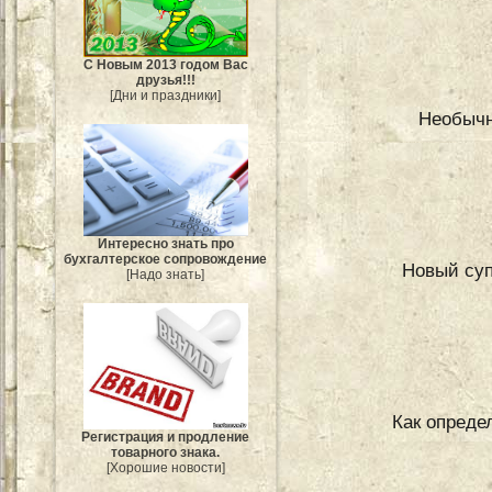
С Новым 2013 годом Вас
друзья!!!
[Дни и праздники]
Необычн
Интересно знать про
бухгалтерское сопровождение
Новый суп
[Надо знать]
Как опреде
Регистрация и продление
товарного знака.
[Хорошие новости]