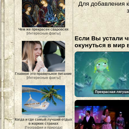
Для добавления 
Чем же прекрасен сваровски
[Интересные факты]
Если Вы устали ч
окунуться в мир 
Главное это правильное питание
[Интересные факты]
Прекрасная лягушк
Когда и где самый лучший отдых
в жарких странах
[География и природа]