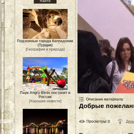
Подземные города Каппадокии
(Турция)
[География и природа]
Парк Angry Birds построят в
России
Описание материала
:
[Хорошие новости]
Добрые пожелани
Просмотры
: 0
Ден