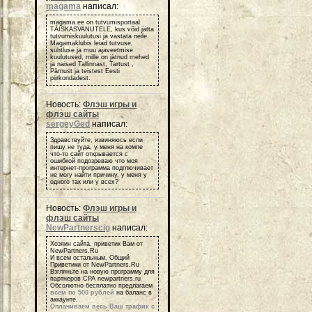
magama
написал:
magama.ee on tutvumisportaal
TÄISKASVANUTELE, kus võid jätta
tutvumiskuulutusi ja vastata neile.
Magamaklubis leiad tutvuse,
suhtluse ja muu ajaveetmise
kuulutused, mille on jätnud mehed
ja naised Tallinnast, Tartust ,
Pärnust ja teistest Eesti
piirkondadest.
Новость:
Флэш игры и
флэш сайты
sergeyGed
написал:
Здравствуйте, извиняюсь если
пишу не туда, у меня на компе
что-то сайт открывается с
ошибкой подозреваю что моя
интернет-программа подглючивает
не могу найти причину, у меня у
одного так или у всех?
Новость:
Флэш игры и
флэш сайты
NewPartnerscig
написал:
Хозяин сайта, приветик Вам от
NewPartners.Ru
И всем остальным, Общий
Приветики от NewPartners.Ru
Взгляньте на новую программу для
партнеров СРА newpartners.ru
Обсолютно бесплатно предлагаем
всем по 500 рублей
на баланс в
аккаунте.
Оплачиваем весь Ваш трафик с