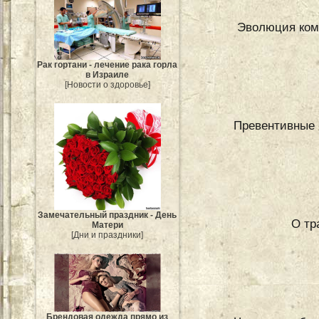
Эволюция комо
Рак гортани - лечение рака горла
в Израиле
[Новости о здоровье]
Превентивные 
Замечательный праздник - День
О тр
Матери
[Дни и праздники]
Брендовая одежда прямо из