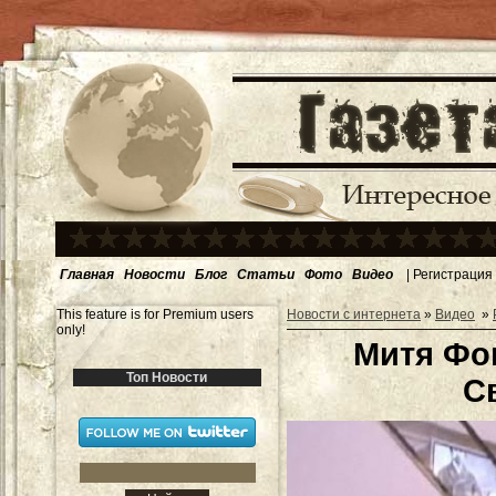
Главная
Новости
Блог
Статьи
Фото
Видео
|
Регистрация
This feature is for Premium users
Новости с интернета
»
Видео
»
only!
Митя Фо
Топ Новости
С