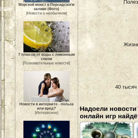
Полез
Морской монст в Персидскогм
заливе (Фото)
[Новости о необычном]
Жизнь
7 плюсов от воды с лимонным
соком
[Познавательные новости]
40 тысяч
Новости в интернете - польза
Надоели новости
или вред?
[Интересное]
онлайн игр найдё