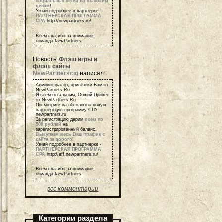
социальных сетей по высоким
ценам
!
Узнай подробнее в партнерке -
ПАРТНЕРСКАЯ ПРОГРАММА
СРА
http://newpartners.ru/
Всем спасибо за внимание,
команда NewPartners
Новость:
Флэш игры и
флэш сайты
NewPartnerscig
написал:
Администратор, приветики Вам от
NewPartners.Ru
И всем остальным, Общий Привет
от NewPartners.Ru
Посмотрите на обсолютно новую
партнерскую программу СРА
newpartners.ru
За регистрацию дарим
всем по
500 рублей
на
зарегистрированный баланс.
Выкупаем весь Ваш трафик с
сайта за дорого
!
Узнай подробнее в партнерке -
ПАРТНЕРСКАЯ ПРОГРАММА
СРА
http://aff.newpartners.ru/
Всем спасибо за внимание,
команда NewPartners
все комментарии
Категории раздела