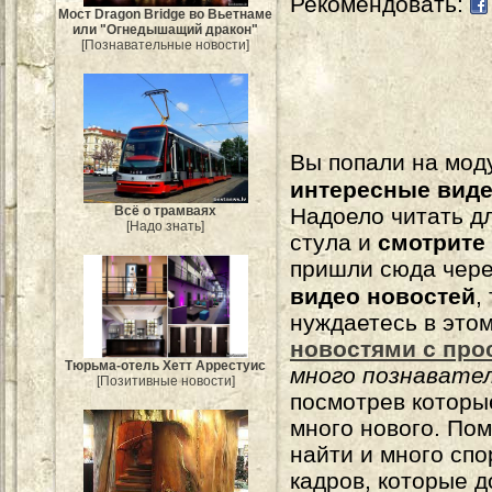
Рекомендовать:
Мост Dragon Bridge во Вьетнаме
или "Огнедышащий дракон"
[Познавательные новости]
Вы попали на мо
интересные вид
Надоело читать 
Всё о трамваях
[Надо знать]
стула и
смотрите
пришли сюда чере
видео новостей
,
нуждаетесь в это
новостями с про
Тюрьма-отель Хетт Аррестуис
много познавате
[Позитивные новости]
посмотрев которы
много нового. По
найти и много сп
кадров, которые 