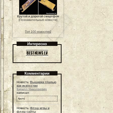
Крутой и дорогой смартфон
[Познавательные новости]
Топ 100 новостей
Интересно
Комментарии
Новость:
Вышивка гладью
как искусство
Кирилл Николаевич
написал:
Круто)
Новость:
Флэш игры и
флэш сайты