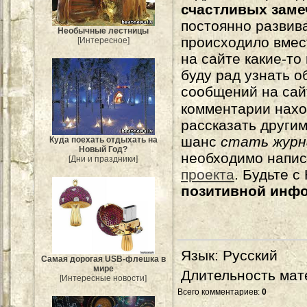
счастливых зам
постоянно развива
Необычные лестницы
происходило вмес
[Интересное]
на сайте какие-то
буду рад узнать о
сообщений на сай
комментарии нахо
рассказать другим
шанс
стать журн
Куда поехать отдыхать на
Новый Год?
необходимо напи
[Дни и праздники]
проекта
. Будьте 
позитивной инф
Язык
: Русский
Самая дорогая USB-флешка в
мире
Длительность мат
[Интересные новости]
Всего комментариев
:
0