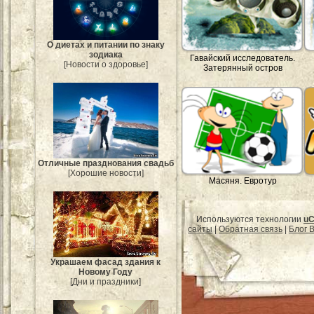
О диетах и питании по знаку
зодиака
Гавайский исследователь.
[Новости о здоровье]
Затерянный остров
Отличные празднования свадьб
[Хорошие новости]
Масяня. Евротур
Используются технологии
uC
сайты
|
Обратная связь
|
Блог B
Украшаем фасад здания к
Новому Году
[Дни и праздники]