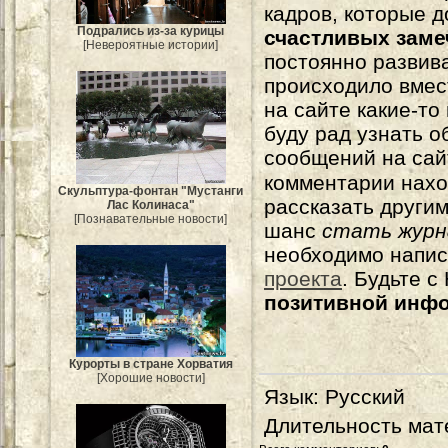
кадров, которые 
Подрались из-за курицы
счастливых зам
[Невероятные истории]
постоянно развива
происходило вмес
на сайте какие-то
буду рад узнать о
сообщений на сай
комментарии нахо
Скульптура-фонтан "Мустанги
рассказать другим
Лас Колинаса"
[Познавательные новости]
шанс
стать журн
необходимо напи
проекта
. Будьте 
позитивной инф
Курорты в стране Хорватия
[Хорошие новости]
Язык
: Русский
Длительность мат