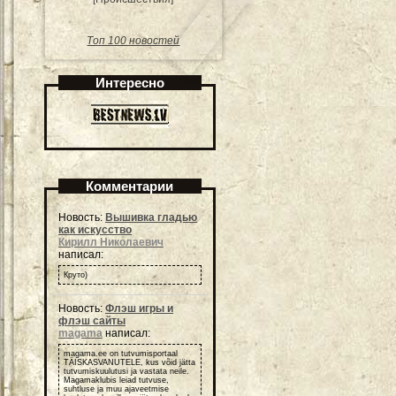
Топ 100 новостей
Интересно
Комментарии
Новость:
Вышивка гладью
как искусство
Кирилл Николаевич
написал:
Круто)
Новость:
Флэш игры и
флэш сайты
magama
написал:
magama.ee on tutvumisportaal
TÄISKASVANUTELE, kus võid jätta
tutvumiskuulutusi ja vastata neile.
Magamaklubis leiad tutvuse,
suhtluse ja muu ajaveetmise