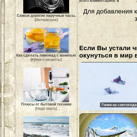
Всего комментариев
:
0
Для добавления 
Самые дорогие наручные часы.
[Интересное]
Если Вы устали ч
окунуться в мир 
Как сделать лимонад с ванилью
[Кухня и рецепты]
Плюсы от бытовой техники
Гонки на снегохода
[Надо знать]