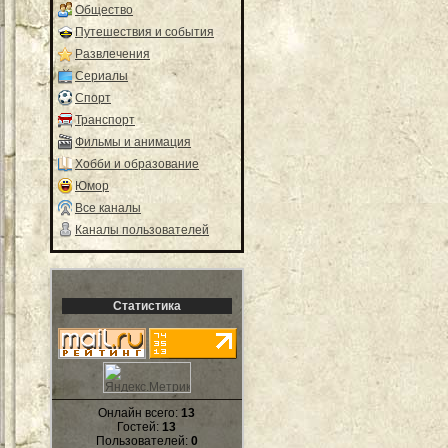
Общество
Путешествия и события
Развлечения
Сериалы
Спорт
Транспорт
Фильмы и анимация
Хобби и образование
Юмор
Все каналы
Каналы пользователей
Статистика
Онлайн всего:
13
Гостей:
13
Пользователей:
0