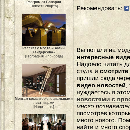
Разгром от Баварии
[Новости спорта]
Рекомендовать:
Рассказ о мосте «Волны
Вы попали на мо
Хендерсона»
интересные вид
[География и природа]
Надоело читать 
стула и
смотрите
пришли сюда чере
видео новостей
,
нуждаетесь в это
новостями с про
Монтаж крыши со специальными
лестницами
много познавате
[Надо знать]
посмотрев которы
много нового. По
найти и много сп