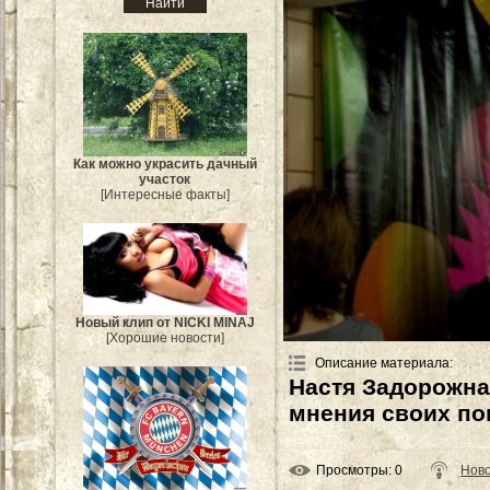
Как можно украсить дачный
участок
[Интересные факты]
Новый клип от NICKI MINAJ
[Хорошие новости]
Описание материала
:
Настя Задорожная
мнения своих по
Просмотры
: 0
Ново