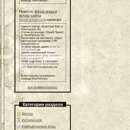
команда NewPartners
Новость:
Флэш игры и
флэш сайты
NewPartnerscig
написал:
Администратор, приветики Вам от
NewPartners.Ru
И всем остальным, Общий Привет
от NewPartners.Ru
Посмотрите на обсолютно новую
партнерскую программу СРА
newpartners.ru
За регистрацию дарим
всем по
500 рублей
на
зарегистрированный баланс.
Выкупаем весь Ваш трафик с
сайта за дорого
!
Узнай подробнее в партнерке -
ПАРТНЕРСКАЯ ПРОГРАММА
СРА
http://aff.newpartners.ru/
Всем спасибо за внимание,
команда NewPartners
все комментарии
Категории раздела
Другое
Интересное
Компьютерные игры