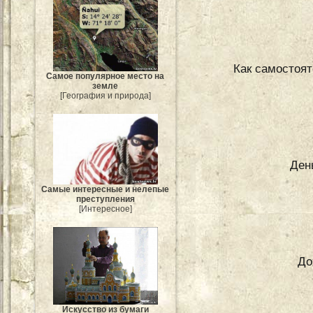
Как самостоят
Самое популярное место на
земле
[География и природа]
Ден
Самые интересные и нелепые
преступления
[Интересное]
До
Искусство из бумаги