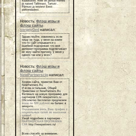
kuulutused, mille on jätnud mehed
ja naised Tallinnast, Tartust ,
Pärnust ja teistest Eesti
piirkondadest.
Новость:
Флэш игры и
флэш сайты
sergeyGed
написал:
Здравствуйте, извиняюсь если
пишу не туда, у меня на компе
что-то сайт открывается с
ошибкой подозреваю что моя
интернет-программа подглючивает
не могу найти причину, у меня у
одного так или у всех?
Новость:
Флэш игры и
флэш сайты
NewPartnerscig
написал:
Хозяин сайта, приветик Вам от
NewPartners.Ru
И всем остальным, Общий
Приветики от NewPartners.Ru
Взгляньте на новую программу для
партнеров СРА newpartners.ru
Обсолютно бесплатно предлагаем
всем по 500 рублей
на баланс в
аккаунте.
Оплачиваем весь Ваш трафик с
социальных сетей по высоким
ценам
!
Узнай подробнее в партнерке -
ПАРТНЕРСКАЯ ПРОГРАММА
СРА
http://newpartners.ru/
Всем спасибо за внимание,