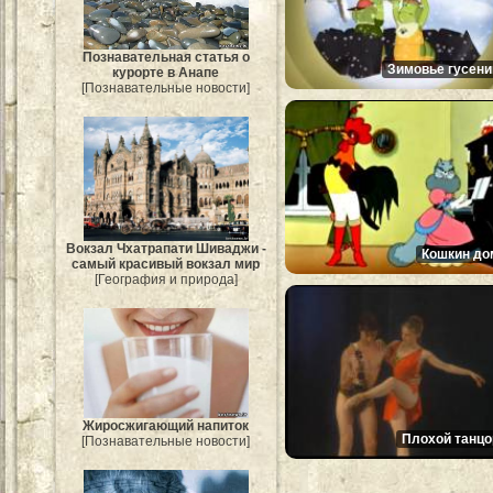
Познавательная статья о
Зимовье гусени
курорте в Анапе
[Познавательные новости]
Вокзал Чхатрапати Шиваджи -
Кошкин до
самый красивый вокзал мир
[География и природа]
Жиросжигающий напиток
Плохой танцо
[Познавательные новости]