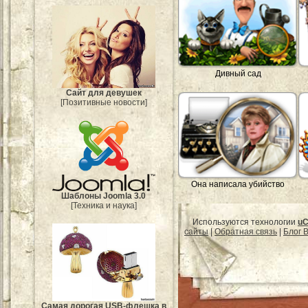
Дивный сад
Сайт для девушек
[Позитивные новости]
Она написала убийство
Шаблоны Joomla 3.0
[Техника и наука]
Используются технологии
uC
сайты
|
Обратная связь
|
Блог B
Самая дорогая USB-флешка в