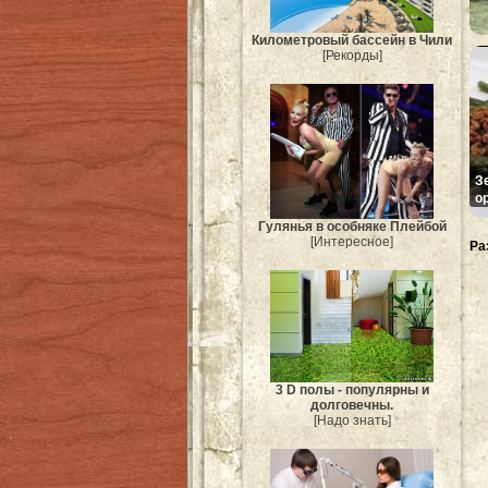
Километровый бассейн в Чили
[Рекорды]
З
о
Гулянья в особняке Плейбой
[Интересное]
Ра
3 D полы - популярны и
долговечны.
[Надо знать]