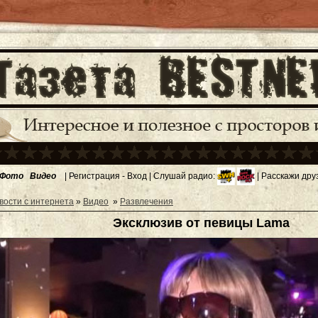
Фото
Видео
|
Регистрация
-
Вход
| Слушай радио:
| Расскажи дру
вости с интернета
»
Видео
»
Развлечения
Эксклюзив от певицы Lama