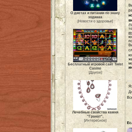
В
р
О диетах и питании по знаку
н
зодиака
в
[Новости о здоровье]
л
т
и
к
п
Вы
с
к
ж
м
Бесплатный игровой сайт Twist
и
Casino
[Другое]
Я
Д
Вс
Лечебные свойства камня
"Гранат".
[Интересное]
Ес