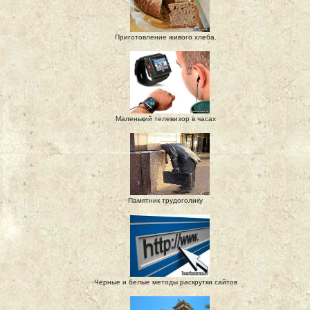
Приготовление живого хлеба.
Маленький телевизор в часах
Памятник трудоголику
Черные и белые методы раскрутки сайтов