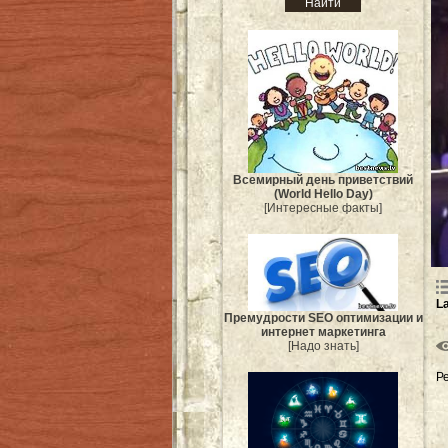
Всемирный день приветствий
(World Hello Day)
[Интересные факты]
L
Премудрости SEO оптимизации и
интернет маркетинга
[Надо знать]
Р