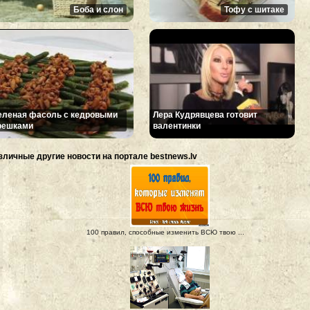
Боба и слон
Тофу с шитаке
еленая фасоль с кедровыми
Лера Кудрявцева готовит
решками
валентинки
зличные другие новости на портале bestnews.lv
100 правил, способные изменить ВСЮ твою ...