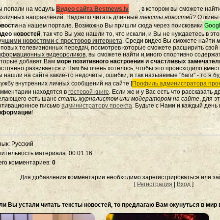
ы попали на модуль
Видео сайта Bestnews.lv
, в котором вы сможете найт
азличных направлений. Надоело читать длинные
тексты новостей
? Откиньт
овости
на нашем портале. Возможно Вы пришли сюда через поисковики
Googl
идео новостей
, так что Вы уже нашли то, что искали, и Вы не нуждаетесь в э
учшими новостями с просторов интернета
. Среди видео Вы сможете найти
м
оповых телевизионных передач, посмотрев которые сможете расширить свой к
нформационных видеороликов
, вы сможете найти и много спортивно содержа
оторые добавят Вам
море позитивного настроения и счастливых замечате
остоянно развивается и Нам бы очень хотелось, чтобы это происходило вмес
 нашли на сайте какие-то недочёты, ошибки, и так назыаемые "баги" - то я бу
лужбу внутренних личных сообщений на сайте [
Профиль администратора прое
омментарии находятся в
гостевой книге
. Если же и у Вас есть что рассказать 
елающего есть шанс
стать журналистом или модератором на сайте
, для 
отивационное письмо
администратору проекта
. Будьте с Нами и каждый день
нформации
!
зык
: Русский
лительность материала
: 00:01:16
его комментариев
:
0
Для добавления комментарии необходимо зарегистрироваться или зай
[
Регистрация
|
Вход
]
ли Вы устали читать тексты новостей, то предлагаю Вам окунуться в мир 