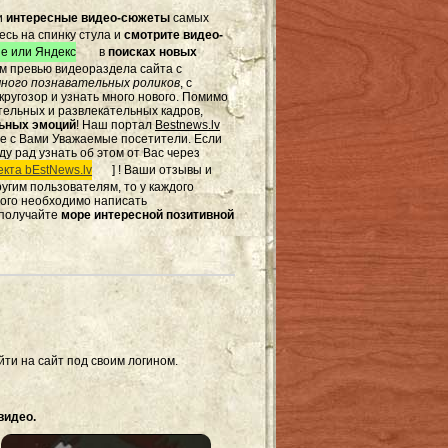
и
интересные видео-сюжеты
самых
есь на спинку стула и
смотрите видео-
e или Яндекс
в
поисках новых
том превью видеораздела сайта с
ного познавательных роликов
, с
ругозор и узнать много нового. Помимо
тельных и развлекательных кадров,
льных эмоций
! Наш портал
Bestnews.lv
те с Вами Уважаемые посетители. Если
ду рад узнать об этом от Вас через
кта bEstNews.lv
] ! Ваши отзывы и
другим пользователям, то у каждого
этого необходимо написать
 получайте
море интересной позитивной
ти на сайт под своим логином.
видео.