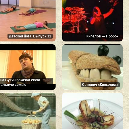
Детская йога. Выпуск 31
Кипелов — Пророк
ена Букин показал свою
еальную семью
Сэндвич «Крокодил»