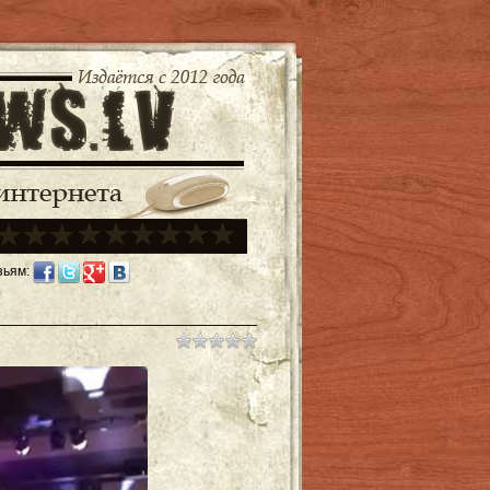
зьям: